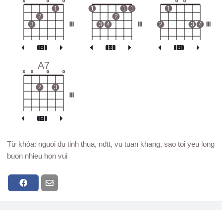
x
o
o
o
o
1
1
1
1
1
2
2
3
III
3
4
III
2
3
4
III
A7
x
o
o
o
2
3
III
Từ khóa: nguoi du tinh thua, ndtt, vu tuan khang, sao toi yeu long
buon nhieu hon vui