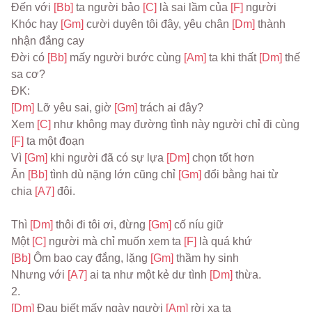
Đến với 
[Bb] 
ta người bảo 
[C] 
là sai lầm của 
[F] 
người
Khóc hay 
[Gm] 
cười duyên tôi đây, yêu chân 
[Dm] 
thành 
nhận đắng cay
Đời có 
[Bb] 
mấy người bước cùng 
[Am] 
ta khi thất 
[Dm] 
thế 
sa cơ?
ĐK:
[Dm] 
Lỡ yêu sai, giờ 
[Gm] 
trách ai đây?
Xem 
[C] 
như không may đường tình này người chỉ đi cùng 
[F] 
ta một đoạn
Vì 
[Gm] 
khi người đã có sự lựa 
[Dm] 
chọn tốt hơn
Ân 
[Bb] 
tình dù nặng lớn cũng chỉ 
[Gm] 
đổi bằng hai từ 
chia 
[A7] 
đôi.
Thì 
[Dm] 
thôi đi tôi ơi, đừng 
[Gm] 
cố níu giữ
Một 
[C] 
người mà chỉ muốn xem ta 
[F] 
là quá khứ
[Bb] 
Ôm bao cay đắng, lặng 
[Gm] 
thầm hy sinh
Nhưng với 
[A7] 
ai ta như một kẻ dư tình 
[Dm] 
thừa.
2.
[Dm] 
Đau biết mấy ngày người 
[Am] 
rời xa ta