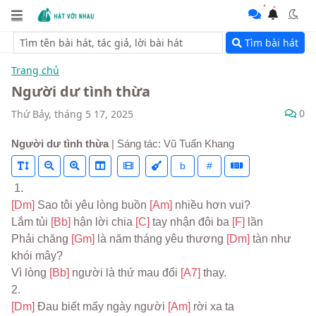
Tìm bài hát
Trang chủ
Người dư tình thừa
0
Thứ Bảy, tháng 5 17, 2025
Người dư tình thừa
| Sáng tác: Vũ Tuấn Khang
b
#
 1.
[Dm] 
Sao tôi yêu lòng buồn 
[Am] 
nhiều hơn vui?
Lắm tủi 
[Bb] 
hận lời chia 
[C] 
tay nhận đôi ba 
[F] 
lần
Phải chăng 
[Gm] 
là năm tháng yêu thương 
[Dm] 
tàn như 
khói mây?
Vì lòng 
[Bb] 
người là thứ mau đổi 
[A7] 
thay.
2.
[Dm] 
Đau biết mấy ngày người 
[Am] 
rời xa ta