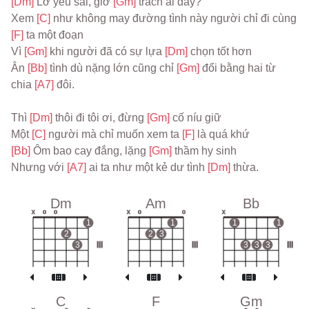
[Dm] 
Lỡ yêu sai, giờ 
[Gm] 
trách ai đây?
Xem 
[C] 
như không may đường tình này người chỉ đi cùng 
[F] 
ta một đoạn
Vì 
[Gm] 
khi người đã có sự lựa 
[Dm] 
chọn tốt hơn
Ân 
[Bb] 
tình dù nặng lớn cũng chỉ 
[Gm] 
đổi bằng hai từ 
chia 
[A7] 
đôi.
Thì 
[Dm] 
thôi đi tôi ơi, đừng 
[Gm] 
cố níu giữ
Một 
[C] 
người mà chỉ muốn xem ta 
[F] 
là quá khứ
[Bb] 
Ôm bao cay đắng, lặng 
[Gm] 
thầm hy sinh
Nhưng với 
[A7] 
ai ta như một kẻ dư tình 
[Dm] 
thừa.
Dm
Am
Bb
x
o
o
x
o
o
x
1
1
1
1
2
2
3
3
III
III
3
3
3
III
C
F
Gm