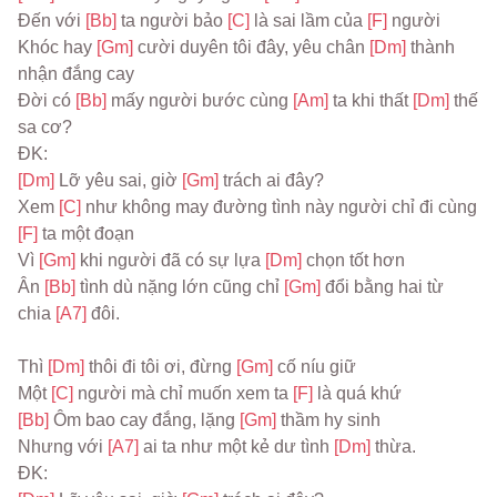
Đến với 
[Bb] 
ta người bảo 
[C] 
là sai lầm của 
[F] 
người
Khóc hay 
[Gm] 
cười duyên tôi đây, yêu chân 
[Dm] 
thành 
nhận đắng cay
Đời có 
[Bb] 
mấy người bước cùng 
[Am] 
ta khi thất 
[Dm] 
thế 
sa cơ?
ĐK:
[Dm] 
Lỡ yêu sai, giờ 
[Gm] 
trách ai đây?
Xem 
[C] 
như không may đường tình này người chỉ đi cùng 
[F] 
ta một đoạn
Vì 
[Gm] 
khi người đã có sự lựa 
[Dm] 
chọn tốt hơn
Ân 
[Bb] 
tình dù nặng lớn cũng chỉ 
[Gm] 
đổi bằng hai từ 
chia 
[A7] 
đôi.
Thì 
[Dm] 
thôi đi tôi ơi, đừng 
[Gm] 
cố níu giữ
Một 
[C] 
người mà chỉ muốn xem ta 
[F] 
là quá khứ
[Bb] 
Ôm bao cay đắng, lặng 
[Gm] 
thầm hy sinh
Nhưng với 
[A7] 
ai ta như một kẻ dư tình 
[Dm] 
thừa.
ĐK: