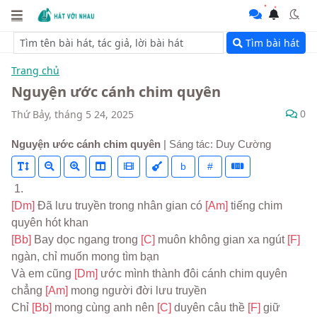
Tìm bài hát
Trang chủ
Nguyện ước cánh chim quyên
0
Thứ Bảy, tháng 5 24, 2025
Nguyện ước cánh chim quyên
| Sáng tác: Duy Cường
b
#
 1.
[Dm] 
Đã lưu truyền trong nhân gian có 
[Am] 
tiếng chim 
quyên hót khan
[Bb] 
Bay dọc ngang trong 
[C] 
muôn không gian xa ngút 
[F] 
ngàn, chỉ muốn mong tìm bạn
Và em cũng 
[Dm] 
ước mình thành đôi cánh chim quyên 
chẳng 
[Am] 
mong người đời lưu truyền
Chỉ 
[Bb] 
mong cùng anh nên 
[C] 
duyên câu thề 
[F] 
giữ 