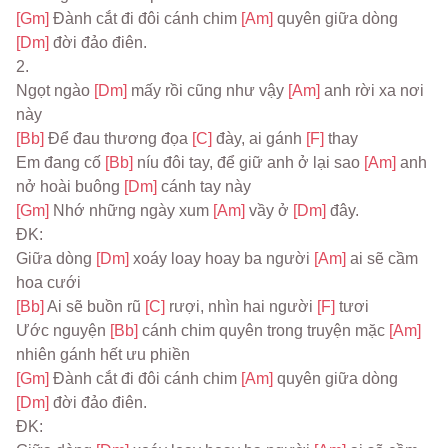
[Gm] 
Đành cắt đi đôi cánh chim 
[Am] 
quyên giữa dòng 
[Dm] 
đời đảo điên.
2.
Ngọt ngào 
[Dm] 
mấy rồi cũng như vậy 
[Am] 
anh rời xa nơi 
này
[Bb] 
Để đau thương đọa 
[C] 
đày, ai gánh 
[F] 
thay
Em đang cố 
[Bb] 
níu đôi tay, để giữ anh ở lại sao 
[Am] 
anh 
nở hoài buông 
[Dm] 
cánh tay này
[Gm] 
Nhớ những ngày xum 
[Am] 
vầy ở 
[Dm] 
đây.
ĐK:
Giữa dòng 
[Dm] 
xoáy loay hoay ba người 
[Am] 
ai sẽ cầm 
hoa cưới
[Bb] 
Ai sẽ buồn rũ 
[C] 
rượi, nhìn hai người 
[F] 
tươi
Ước nguyện 
[Bb] 
cánh chim quyên trong truyện mặc 
[Am] 
nhiên gánh hết ưu phiền
[Gm] 
Đành cắt đi đôi cánh chim 
[Am] 
quyên giữa dòng 
[Dm] 
đời đảo điên.
ĐK: