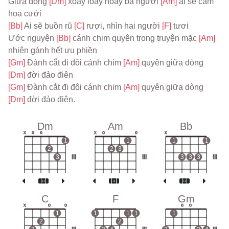
Giữa dòng 
[Dm] 
xoáy loay hoay ba người 
[Am] 
ai sẽ cầm 
hoa cưới
[Bb] 
Ai sẽ buồn rũ 
[C] 
rượi, nhìn hai người 
[F] 
tươi
Ước nguyện 
[Bb] 
cánh chim quyên trong truyện mặc 
[Am] 
nhiên gánh hết ưu phiền
[Gm] 
Đành cắt đi đôi cánh chim 
[Am] 
quyên giữa dòng 
[Dm] 
đời đảo điên
[Gm] 
Đành cắt đi đôi cánh chim 
[Am] 
quyên giữa dòng 
[Dm] 
đời đảo điên.
Dm
Am
Bb
x
o
o
x
o
o
x
1
1
1
1
2
2
3
3
III
III
3
3
3
III
C
F
Gm
x
o
o
o
o
1
1
1
1
1
2
2