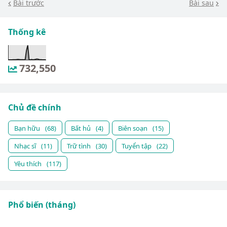
Bài trước
Bài sau
Thống kê
732,550
Chủ đề chính
Bạn hữu
(68)
Bất hủ
(4)
Biên soạn
(15)
Nhạc sĩ
(11)
Trữ tình
(30)
Tuyển tập
(22)
Yêu thích
(117)
Phổ biến (tháng)