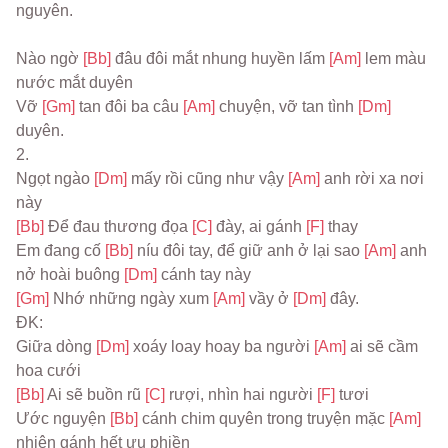
nguyên.
Nào ngờ 
[Bb] 
đâu đôi mắt nhung huyền lấm 
[Am] 
lem màu 
nước mắt duyên
Vỡ 
[Gm] 
tan đôi ba câu 
[Am] 
chuyện, vỡ tan tình 
[Dm] 
duyên.
2.
Ngọt ngào 
[Dm] 
mấy rồi cũng như vậy 
[Am] 
anh rời xa nơi 
này
[Bb] 
Để đau thương đọa 
[C] 
đày, ai gánh 
[F] 
thay
Em đang cố 
[Bb] 
níu đôi tay, để giữ anh ở lại sao 
[Am] 
anh 
nở hoài buông 
[Dm] 
cánh tay này
[Gm] 
Nhớ những ngày xum 
[Am] 
vầy ở 
[Dm] 
đây.
ĐK:
Giữa dòng 
[Dm] 
xoáy loay hoay ba người 
[Am] 
ai sẽ cầm 
hoa cưới
[Bb] 
Ai sẽ buồn rũ 
[C] 
rượi, nhìn hai người 
[F] 
tươi
Ước nguyện 
[Bb] 
cánh chim quyên trong truyện mặc 
[Am] 
nhiên gánh hết ưu phiền