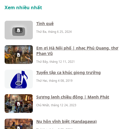
Xem nhiều nhất
Tình quê
Thứ Ba, tháng 6 25, 2024
Em ơi Hà Nội phố | nhạc Phú Quang, thơ
Phan Vũ
Thứ Bảy, tháng 12 11, 2021
Tuyển tập ca khúc giọng trưởng
Thứ Hai, tháng 4 08, 2019
Sương lạnh chiều đông | Mạnh Phát
Chủ Nhật, tháng 12 24, 2023
Nụ hôn vĩnh biệt (Kandagawa)