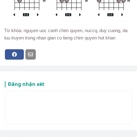
3
III
3
4
III
2
3
4
III
Từ khóa: nguyen uoc canh chim quyen, nuccq, duy cuong, da
luu truyen trong nhan gian co tieng chim quyen hot khan
Đăng nhận xét