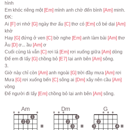
hình
Em khóc riêng một 
[Em] 
mình anh chờ đến bình 
[Am] 
minh.
ĐK:
Ai 
[F] 
ơi nhớ 
[G] 
ngày thơ ấu 
[C] 
thơ có 
[Em] 
cô bé dại 
[Am] 
khờ
Hay 
[G] 
đứng ở ven 
[C] 
bờ nghe 
[Em] 
anh làm bài 
[Am] 
thơ
Ầu 
[D] 
ơ... ầu 
[Am] 
ơ
Cuối cùng lá vẫn 
[C] 
rơi lá 
[Em] 
rơi xuống giữa 
[Am] 
dòng
Để em đi lấy 
[G] 
chồng bỏ 
[E7] 
lại anh bên 
[Am] 
sông.
3.
Giờ này chỉ còn 
[Am] 
anh ngoài 
[G] 
trời đầy mưa 
[Am] 
rơi
Mưa 
[G] 
rơi xuống bến 
[C] 
sông ai 
[Dm] 
xây nên cầu 
[Am] 
vồng
Để người đi lấy 
[Em] 
chồng bỏ lại anh bên 
[Am] 
sông.
Am
Dm
G
x
o
o
x
o
o
o
o
o
1
1
2
3
2
2
III
3
III
3
4
III