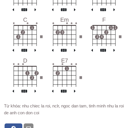
C
Em
F
x
o
o
o
o
o
o
1
1
1
1
2
2
3
2
3
III
III
3
4
III
D
E7
x
o
o
o
o
o
o
1
1
2
2
3
III
III
Từ khóa: nhu chiec la roi, nclr, ngoc dan tam, tinh minh nhu la roi
de anh con don coi