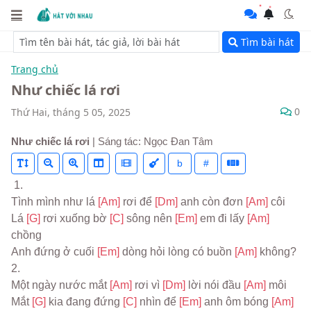
Tìm bài hát
Trang chủ
Như chiếc lá rơi
0
Thứ Hai, tháng 5 05, 2025
Như chiếc lá rơi
| Sáng tác: Ngọc Đan Tâm
b
#
 1.
Tình mình như lá 
[Am] 
rơi để 
[Dm] 
anh còn đơn 
[Am] 
côi
Lá 
[G] 
rơi xuống bờ 
[C] 
sông nên 
[Em] 
em đi lấy 
[Am] 
chồng
Anh đứng ở cuối 
[Em] 
dòng hỏi lòng có buồn 
[Am] 
không?
2.
Một ngày nước mắt 
[Am] 
rơi vì 
[Dm] 
lời nói đầu 
[Am] 
môi
Mắt 
[G] 
kia đang đứng 
[C] 
nhìn để 
[Em] 
anh ôm bóng 
[Am] 