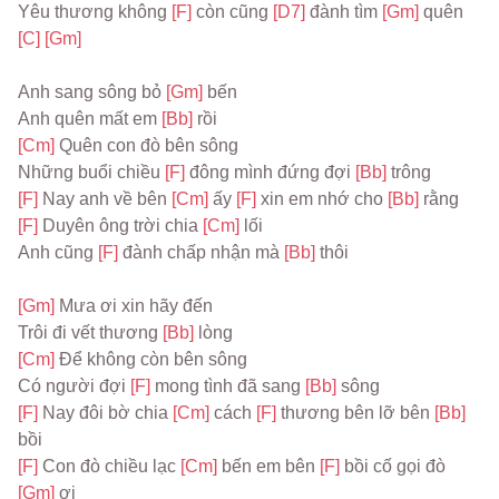
Yêu thương không 
[F] 
còn cũng 
[D7] 
đành tìm 
[Gm] 
quên 
[C] 
[Gm]
Anh sang sông bỏ 
[Gm] 
bến
Anh quên mất em 
[Bb] 
rồi
[Cm] 
Quên con đò bên sông
Những buổi chiều 
[F] 
đông mình đứng đợi 
[Bb] 
trông
[F] 
Nay anh về bên 
[Cm] 
ấy 
[F] 
xin em nhớ cho 
[Bb] 
rằng
[F] 
Duyên ông trời chia 
[Cm] 
lối
Anh cũng 
[F] 
đành chấp nhận mà 
[Bb] 
thôi
[Gm] 
Mưa ơi xin hãy đến
Trôi đi vết thương 
[Bb] 
lòng
[Cm] 
Để không còn bên sông
Có người đợi 
[F] 
mong tình đã sang 
[Bb] 
sông
[F] 
Nay đôi bờ chia 
[Cm] 
cách 
[F] 
thương bên lỡ bên 
[Bb] 
bồi
[F] 
Con đò chiều lạc 
[Cm] 
bến em bên 
[F] 
bồi cố gọi đò 
[Gm] 
ơi