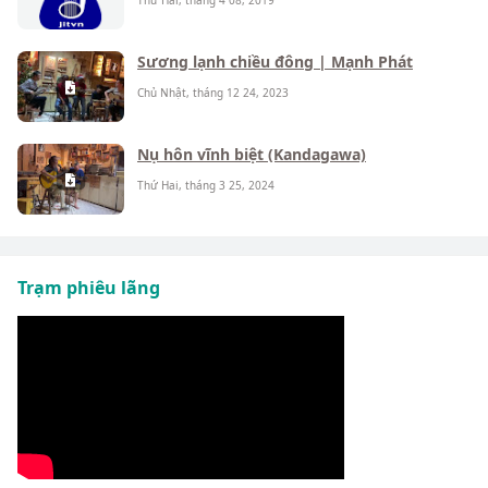
Thứ Hai, tháng 4 08, 2019
Sương lạnh chiều đông | Mạnh Phát
Chủ Nhật, tháng 12 24, 2023
Nụ hôn vĩnh biệt (Kandagawa)
Thứ Hai, tháng 3 25, 2024
Trạm phiêu lãng