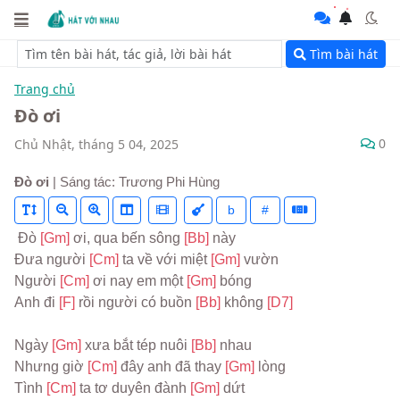
Tìm bài hát
Trang chủ
Đò ơi
0
Chủ Nhật, tháng 5 04, 2025
Đò ơi
| Sáng tác: Trương Phi Hùng
b
#
 Đò 
[Gm] 
ơi, qua bến sông 
[Bb] 
này
Đưa người 
[Cm] 
ta về với miệt 
[Gm] 
vườn
Người 
[Cm] 
ơi nay em một 
[Gm] 
bóng
Anh đi 
[F] 
rồi người có buồn 
[Bb] 
không 
[D7]
Ngày 
[Gm] 
xưa bắt tép nuôi 
[Bb] 
nhau
Nhưng giờ 
[Cm] 
đây anh đã thay 
[Gm] 
lòng
Tình 
[Cm] 
ta tơ duyên đành 
[Gm] 
dứt