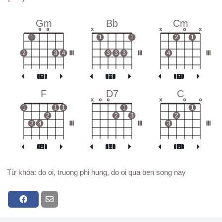
Gm
Bb
Cm
o
o
x
x
o
x
1
1
1
2
1
2
3
4
III
3
3
3
III
4
III
F
D7
C
x
o
o
x
o
o
1
1
1
1
1
2
2
3
2
3
4
III
III
3
III
Từ khóa: do oi, truong phi hung, do oi qua ben song nay