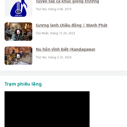
Tuyển tập ca khúc giọng trưởng
Thứ Hai, tháng 4 08, 2019
Sương lạnh chiều đông | Mạnh Phát
Chủ Nhật, tháng 12 24, 2023
Nụ hôn vĩnh biệt (Kandagawa)
Thứ Hai, tháng 3 25, 2024
Trạm phiêu lãng