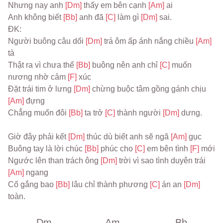
Nhưng nay anh 
[Dm] 
thấy em bên cạnh 
[Am] 
ai
Anh không biết 
[Bb] 
anh đã 
[C] 
làm gì 
[Dm] 
sai.
ĐK:
Người buông câu dối 
[Dm] 
trá ôm ấp ánh nắng chiều 
[Am] 
tà
Thật ra vì chưa thể 
[Bb] 
buông nên anh chỉ 
[C] 
muốn 
nương nhờ cảm 
[F] 
xúc
Đặt trái tim ở lưng 
[Dm] 
chừng buộc tâm gồng gánh chịu 
[Am] 
đựng
Chẳng muốn đôi 
[Bb] 
ta trở 
[C] 
thành người 
[Dm] 
dưng.
Giờ đây phải kết 
[Dm] 
thúc dù biết anh sẽ ngã 
[Am] 
gục
Buông tay là lời chúc 
[Bb] 
phúc cho 
[C] 
em bên tình 
[F] 
mới
Ngước lên than trách ông 
[Dm] 
trời vì sao tình duyên trái 
[Am] 
ngang
Cố gắng bao 
[Bb] 
lâu chỉ thành phương 
[C] 
án an 
[Dm] 
toàn.
Dm
Am
Bb