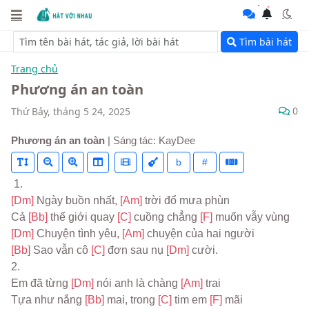
Tìm bài hát
Trang chủ
Phương án an toàn
0
Thứ Bảy, tháng 5 24, 2025
Phương án an toàn
| Sáng tác: KayDee
b
#
 1.
[Dm] 
Ngày buồn nhất, 
[Am] 
trời đổ mưa phùn
Cả 
[Bb] 
thế giới quay 
[C] 
cuồng chẳng 
[F] 
muốn vẫy vùng
[Dm] 
Chuyện tình yêu, 
[Am] 
chuyện của hai người
[Bb] 
Sao vẫn cô 
[C] 
đơn sau nụ 
[Dm] 
cười.
2.
Em đã từng 
[Dm] 
nói anh là chàng 
[Am] 
trai
Tựa như nắng 
[Bb] 
mai, trong 
[C] 
tim em 
[F] 
mãi