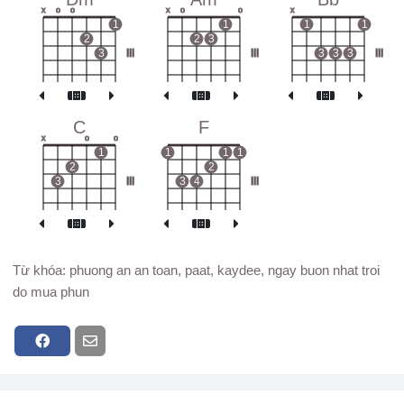
x
o
o
x
o
o
x
1
1
1
1
2
2
3
3
III
III
3
3
3
III
C
F
x
o
o
1
1
1
1
2
2
3
III
3
4
III
Từ khóa: phuong an an toan, paat, kaydee, ngay buon nhat troi
do mua phun