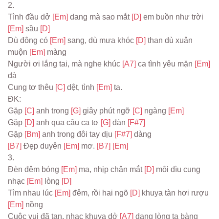
2.
Tình đầu dở 
[Em] 
dang mà sao mắt 
[D] 
em buồn như trời 
[Em] 
sầu 
[D]
Dù đông có 
[Em] 
sang, dù mưa khóc 
[D] 
than dù xuân 
muộn 
[Em] 
màng
Người ơi lắng tai, mà nghe khúc 
[A7] 
ca tình yêu mặn 
[Em] 
đà
Cung tơ thêu 
[C] 
dệt, tình 
[Em] 
ta.
ĐK:
Gặp 
[C] 
anh trong 
[G] 
giây phút ngỡ 
[C] 
ngàng 
[Em]
Gặp 
[D] 
anh qua câu ca tơ 
[G] 
đàn 
[F#7]
Gặp 
[Bm] 
anh trong đôi tay dịu 
[F#7] 
dàng
[B7] 
Đẹp duyên 
[Em] 
mơ. 
[B7] 
[Em]
3.
Đèn đêm bóng 
[Em] 
ma, nhịp chân mắt 
[D] 
môi dìu cung 
nhạc 
[Em] 
lòng 
[D]
Tìm nhau lúc 
[Em] 
đêm, rồi hai ngõ 
[D] 
khuya tàn hơi rượu 
[Em] 
nồng
Cuộc vui đã tan, nhạc khuya dở 
[A7] 
dang lòng ta bàng 