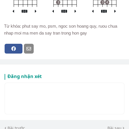
3
3
4
Từ khóa: phut say mo, psm, ngoc son hoang quy, ruou chua
nhap moi ma men da say tran trong hon gay
Đăng nhận xét
Bài trước
Bài sau