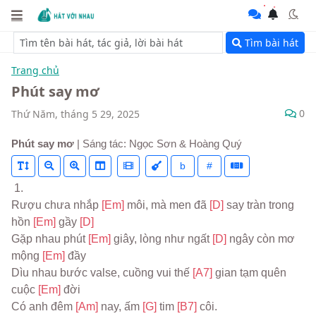
Tìm bài hát
Trang chủ
Phút say mơ
0
Thứ Năm, tháng 5 29, 2025
Phút say mơ
| Sáng tác: Ngọc Sơn & Hoàng Quý
b
#
 1.
Rượu chưa nhắp 
[Em] 
môi, mà men đã 
[D] 
say tràn trong 
hồn 
[Em] 
gầy 
[D]
Gặp nhau phút 
[Em] 
giây, lòng như ngất 
[D] 
ngây còn mơ 
mộng 
[Em] 
đầy
Dìu nhau bước valse, cuồng vui thế 
[A7] 
gian tạm quên 
cuộc 
[Em] 
đời
Có anh đêm 
[Am] 
nay, ấm 
[G] 
tim 
[B7] 
côi.