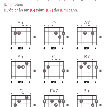
[Em] 
hoàng
Bước chân âm 
[G] 
thầm, 
[B7] 
tàn 
[Em] 
canh.
Em
D
A7
o
o
o
o
x
o
o
x
o
o
o
2
3
1
2
2
3
III
3
III
III
Am
G
B7
x
o
o
o
o
o
x
o
1
1
2
3
2
2
3
4
III
3
4
III
III
C
F#7
Bm
x
o
o
x
1
2
1
1
1
1
1
1
3
III
2
III
2
III