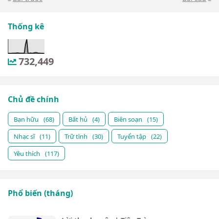
Thống kê
732,449
Chủ đề chính
Bạn hữu
(68)
Bất hủ
(4)
Biên soạn
(15)
Nhạc sĩ
(11)
Trữ tình
(30)
Tuyển tập
(22)
Yêu thích
(117)
Phổ biến (tháng)