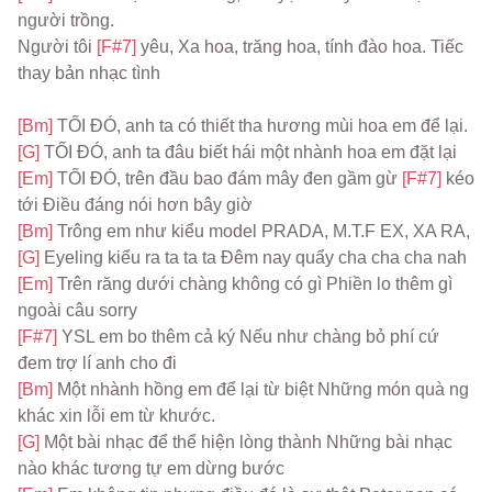
người trồng.
Người tôi 
[F#7] 
yêu, Xa hoa, trăng hoa, tính đào hoa. Tiếc 
thay bản nhạc tình
[Bm] 
TỐI ĐÓ, anh ta có thiết tha hương mùi hoa em để lại.
[G] 
TỐI ĐÓ, anh ta đâu biết hái một nhành hoa em đặt lại
[Em] 
TỐI ĐÓ, trên đầu bao đám mây đen gầm gừ 
[F#7] 
kéo 
tới Điều đáng nói hơn bây giờ
[Bm] 
Trông em như kiểu model PRADA, M.T.F EX, XA RA,
[G] 
Eyeling kiểu ra ta ta ta Đêm nay quẩy cha cha cha nah
[Em] 
Trên răng dưới chàng không có gì Phiền lo thêm gì 
ngoài câu sorry
[F#7] 
YSL em bo thêm cả ký Nếu như chàng bỏ phí cứ 
đem trợ lí anh cho đi
[Bm] 
Một nhành hồng em để lại từ biệt Những món quà ng 
khác xin lỗi em từ khước.
[G] 
Một bài nhạc để thể hiện lòng thành Những bài nhạc 
nào khác tương tự em dừng bước