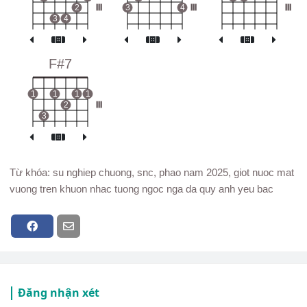
2
III
3
4
III
III
3
4
F#7
1
1
1
1
2
III
3
Từ khóa: su nghiep chuong, snc, phao nam 2025, giot nuoc mat
vuong tren khuon nhac tuong ngoc nga da quy anh yeu bac
Đăng nhận xét