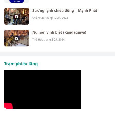
Sương lạnh chiều đông | Mạnh Phát
Chủ Nhật, tháng 12 24, 2023
Nụ hôn vĩnh biệt (Kandagawa)
Thứ Hai, tháng 3 25, 2024
Trạm phiêu lãng