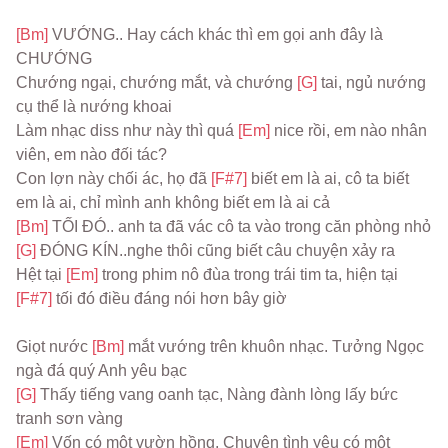
[Bm] 
VƯỚNG.. Hay cách khác thì em gọi anh đây là 
CHƯỚNG
Chướng ngại, chướng mắt, và chướng 
[G] 
tai, ngủ nướng 
cụ thể là nướng khoai
Làm nhạc diss như này thì quá 
[Em] 
nice rồi, em nào nhân 
viên, em nào đối tác?
Con lợn này chối ác, họ đã 
[F#7] 
biết em là ai, cô ta biết 
em là ai, chỉ mình anh không biết em là ai cả
[Bm] 
TỐI ĐÓ.. anh ta đã vác cô ta vào trong căn phòng nhỏ 
[G] 
ĐÓNG KÍN..nghe thôi cũng biết câu chuyện xảy ra
Hệt tại 
[Em] 
trong phim nô đùa trong trái tim ta, hiện tại 
[F#7] 
tối đó điều đáng nói hơn bây giờ
Giọt nước 
[Bm] 
mắt vướng trên khuôn nhạc. Tưởng Ngọc 
ngà đá quý Anh yêu bạc
[G] 
Thấy tiếng vang oanh tạc, Nàng đành lòng lấy bức 
tranh sơn vàng
[Em] 
Vốn có một vườn hồng, Chuyện tình yêu có một 