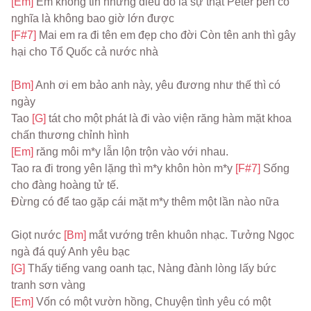
[Em] 
Em không tin nhưng điều đó là sự thật Peter pen có 
nghĩa là không bao giờ lớn được
[F#7] 
Mai em ra đi tên em đẹp cho đời Còn tên anh thì gây 
hại cho Tổ Quốc cả nước nhà
[Bm] 
Anh ơi em bảo anh này, yêu đương như thế thì có 
ngày
Tao 
[G] 
tát cho một phát là đi vào viện răng hàm mặt khoa 
chấn thương chỉnh hình
[Em] 
răng môi m*y lẫn lộn trộn vào với nhau.
Tao ra đi trong yên lặng thì m*y khôn hòn m*y 
[F#7] 
Sống 
cho đàng hoàng tử tế.
Đừng có để tao gặp cái mặt m*y thêm một lần nào nữa
Giọt nước 
[Bm] 
mắt vướng trên khuôn nhạc. Tưởng Ngọc 
ngà đá quý Anh yêu bạc
[G] 
Thấy tiếng vang oanh tạc, Nàng đành lòng lấy bức 
tranh sơn vàng
[Em] 
Vốn có một vườn hồng, Chuyện tình yêu có một 