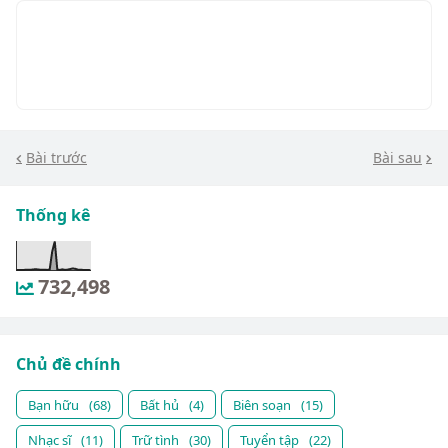
Bài trước
Bài sau
Thống kê
732,498
Chủ đề chính
Bạn hữu
(68)
Bất hủ
(4)
Biên soạn
(15)
Nhạc sĩ
(11)
Trữ tình
(30)
Tuyển tập
(22)