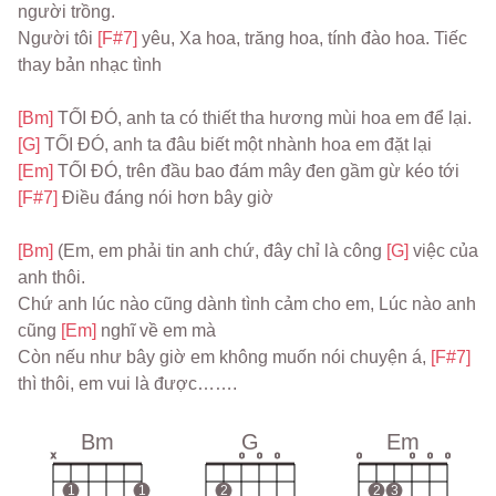
người trồng.
Người tôi 
[F#7] 
yêu, Xa hoa, trăng hoa, tính đào hoa. Tiếc 
thay bản nhạc tình
[Bm] 
TỐI ĐÓ, anh ta có thiết tha hương mùi hoa em để lại.
[G] 
TỐI ĐÓ, anh ta đâu biết một nhành hoa em đặt lại
[Em] 
TỐI ĐÓ, trên đầu bao đám mây đen gầm gừ kéo tới 
[F#7] 
Điều đáng nói hơn bây giờ
[Bm] 
(Em, em phải tin anh chứ, đây chỉ là công 
[G] 
việc của 
anh thôi.
Chứ anh lúc nào cũng dành tình cảm cho em, Lúc nào anh 
cũng 
[Em] 
nghĩ về em mà
Còn nếu như bây giờ em không muốn nói chuyện á, 
[F#7] 
thì thôi, em vui là được…….
Bm
G
Em
x
o
o
o
o
o
o
o
1
1
2
2
3