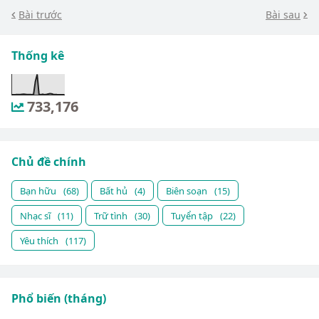
Bài trước
Bài sau
Thống kê
733,176
Chủ đề chính
Bạn hữu
(68)
Bất hủ
(4)
Biên soạn
(15)
Nhạc sĩ
(11)
Trữ tình
(30)
Tuyển tập
(22)
Yêu thích
(117)
Phổ biến (tháng)