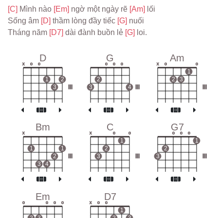
[C] 
Mình nào 
[Em] 
ngờ một ngày rẽ 
[Am] 
lối
Sống âm 
[D] 
thầm lòng đầy tiếc 
[G] 
nuối
Tháng năm 
[D7] 
dài đành buồn lẻ 
[G] 
loi.
D
G
Am
x
o
o
o
o
o
x
o
o
1
1
2
2
2
3
3
III
3
4
III
III
Bm
C
G7
x
x
o
o
o
o
o
1
1
1
1
2
2
2
III
3
III
3
III
3
4
Em
D7
o
o
o
o
x
o
o
1