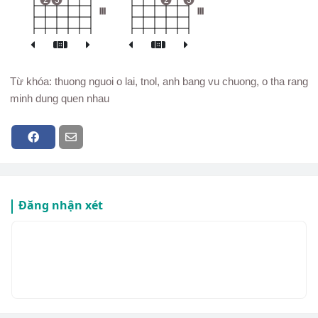
2
3
2
3
III
III
Từ khóa: thuong nguoi o lai, tnol, anh bang vu chuong, o tha rang
minh dung quen nhau
Đăng nhận xét