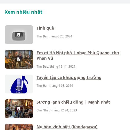
Xem nhiều nhất
Tình quê
Thứ Ba, tháng 6 25, 2024
Em ơi Hà Nội phố | nhạc Phú Quang, thơ
Phan Vũ
Thứ Bảy, tháng 12 11, 2021
Tuyển tập ca khúc giọng trưởng
Thứ Hai, tháng 4 08, 2019
Sương lạnh chiều đông | Mạnh Phát
Chủ Nhật, tháng 12 24, 2023
Nụ hôn vĩnh biệt (Kandagawa)