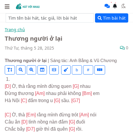
Tìm bài hát
Trang chủ
Thương người ở lại
0
Thứ Tư, tháng 5 28, 2025
Thương người ở lại
| Sáng tác: Anh Bằng & Vũ Chương
b
#
 1.
[D] 
Ờ, thà rằng mình đừng quen 
[G] 
nhau
Đừng thương 
[Am] 
nhau phải không 
[Bm] 
em
Hà Nội 
[C] 
đắm trong u 
[G] 
sầu. 
[G7]
[C] 
Ờ, thà 
[Em] 
rằng mình đừng trót 
[Am] 
nói
Câu ân 
[D] 
tình nồng nàn đắm 
[G] 
đuối
Chắc bây 
[D7] 
giờ thì đã quên 
[G] 
rồi.