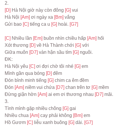
2.
[D] 
Hà Nội giờ này còn đông 
[G] 
vui
Hà Nội 
[Am] 
ơi ngày xa 
[Bm] 
vắng
Gửi bao 
[C] 
tiếng ca u 
[G] 
hoài. 
[G7]
[C] 
Nhiều lần 
[Em] 
buồn nhìn chiều hấp 
[Am] 
hối
Xót thương 
[D] 
về Hà Thành chới 
[G] 
với
Giữa muôn 
[D7] 
vàn hận sầu tím 
[G] 
nguôi.
ĐK:
Hà Nội yêu 
[C] 
ơi đợi chờ tôi nhé 
[G] 
em
Mình gần qua bóng 
[D] 
đêm
Đón bình minh tiếng 
[G] 
chim ca êm đềm
Đón 
[Am] 
niềm vui chứa 
[D7] 
chan trên tơ 
[G] 
mềm
Đừng giận hờn 
[Am] 
ai em ơi thương nhau 
[D7] 
mãi.
3.
Tình mình gặp nhiều chông 
[G] 
gai
Nhiều chua 
[Am] 
cay phải không 
[Bm] 
em
Hồ Gươm 
[C] 
liễu xanh buông 
[G] 
dài. 
[G7]