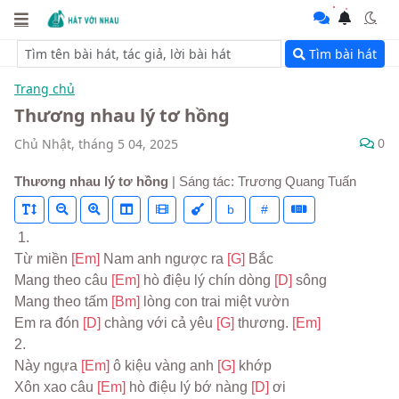
Tìm bài hát
Trang chủ
Thương nhau lý tơ hồng
0
Chủ Nhật, tháng 5 04, 2025
Thương nhau lý tơ hồng
| Sáng tác: Trương Quang Tuấn
b
#
 1.
Từ miền 
[Em] 
Nam anh ngược ra 
[G] 
Bắc
Mang theo câu 
[Em] 
hò điệu lý chín dòng 
[D] 
sông
Mang theo tấm 
[Bm] 
lòng con trai miệt vườn
Em ra đón 
[D] 
chàng với cả yêu 
[G] 
thương. 
[Em]
2.
Này ngựa 
[Em] 
ô kiệu vàng anh 
[G] 
khớp
Xôn xao câu 
[Em] 
hò điệu lý bớ nàng 
[D] 
ơi