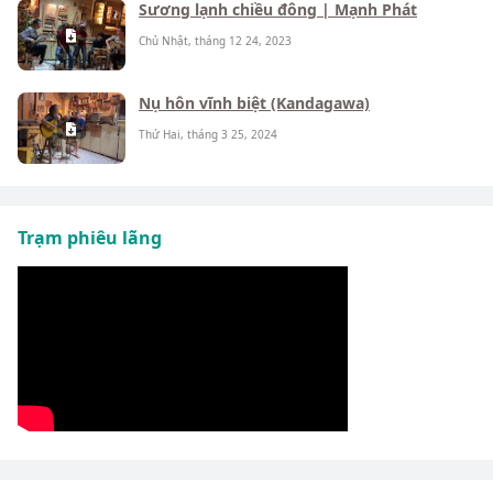
Sương lạnh chiều đông | Mạnh Phát
Chủ Nhật, tháng 12 24, 2023
Nụ hôn vĩnh biệt (Kandagawa)
Thứ Hai, tháng 3 25, 2024
Trạm phiêu lãng