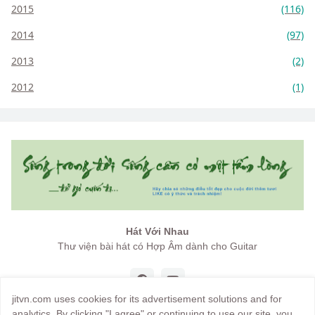
2015
(116)
2014
(97)
2013
(2)
2012
(1)
Hát Với Nhau
Thư viện bài hát có Hợp Âm dành cho Guitar
jitvn.com uses cookies for its advertisement solutions and for
analytics. By clicking "I agree" or continuing to use our site, you