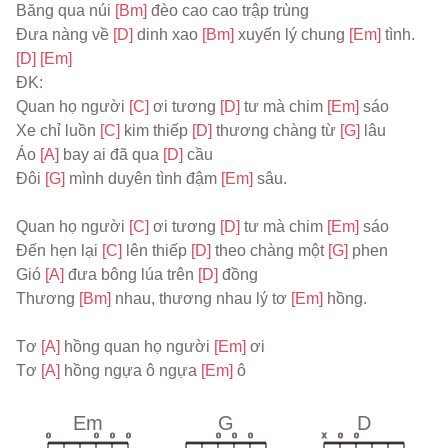
Băng qua núi 
[Bm] 
đèo cao cao trập trùng
Đưa nàng về 
[D] 
dinh xao 
[Bm] 
xuyến lý chung 
[Em] 
tình. 
[D] 
[Em]
ĐK:
Quan họ người 
[C] 
ơi tương 
[D] 
tư mà chim 
[Em] 
sáo
Xe chỉ luồn 
[C] 
kim thiếp 
[D] 
thương chàng từ 
[G] 
lâu
Áo 
[A] 
bay ai đã qua 
[D] 
cầu
Đôi 
[G] 
mình duyên tình đậm 
[Em] 
sâu.
Quan họ người 
[C] 
ơi tương 
[D] 
tư mà chim 
[Em] 
sáo
Đến hẹn lại 
[C] 
lên thiếp 
[D] 
theo chàng một 
[G] 
phen
Gió 
[A] 
đưa bông lúa trên 
[D] 
đồng
Thương 
[Bm] 
nhau, thương nhau lý tơ 
[Em] 
hồng.
Tơ 
[A] 
hồng quan họ người 
[Em] 
ơi
Tơ 
[A] 
hồng ngựa ô ngựa 
[Em] 
ô
Em
G
D
o
o
o
o
o
o
o
x
o
o