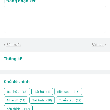
Đăng nhận xét
Bài trước
Bài sau
Thống kê
Chủ đề chính
Bạn hữu
(68)
Bất hủ
(4)
Biên soạn
(15)
Nhạc sĩ
(11)
Trữ tình
(30)
Tuyển tập
(22)
Yêu thích
(117)