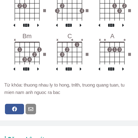
2
3
2
1
2
III
3
4
III
3
III
Bm
C
A
x
x
o
o
x
o
o
1
1
1
2
2
1
3
2
III
3
III
III
3
4
Từ khóa: thuong nhau ly to hong, tnlth, truong quang tuan, tu
mien nam anh nguoc ra bac