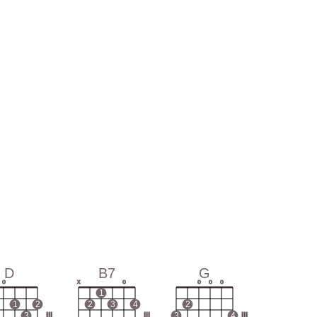
D
B7
G
o
x
o
o
o
o
1
1
2
2
3
4
2
3
III
III
3
4
III