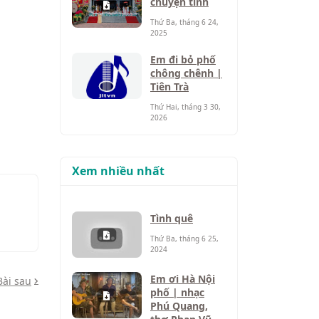
chuyện tình
Thứ Ba, tháng 6 24,
2025
Em đi bỏ phố
chông chênh |
Tiên Trà
Thứ Hai, tháng 3 30,
2026
Xem nhiều nhất
Tình quê
Thứ Ba, tháng 6 25,
2024
Em ơi Hà Nội
Bài sau
phố | nhạc
Phú Quang,