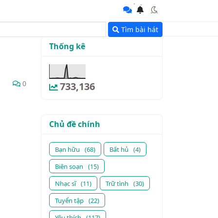
Tìm bài hát
Thống kê
0
733,136
Chủ đề chính
Bạn hữu
(68)
Bất hủ
(4)
Biên soạn
(15)
Nhạc sĩ
(11)
Trữ tình
(30)
Tuyển tập
(22)
Yêu thích
(117)