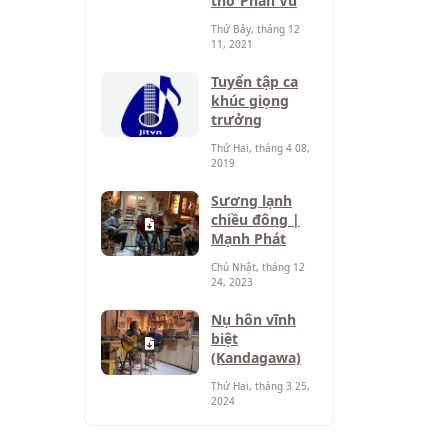
thơ Phan Vũ
Thứ Bảy, tháng 12
11, 2021
Tuyển tập ca
khúc giọng
trưởng
Thứ Hai, tháng 4 08,
2019
Sương lạnh
chiều đông |
Mạnh Phát
Chủ Nhật, tháng 12
24, 2023
Nụ hôn vĩnh
biệt
(Kandagawa)
Thứ Hai, tháng 3 25,
2024