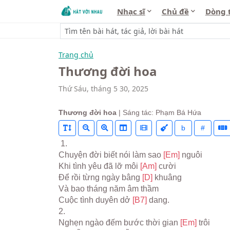
Nhạc sĩ
Chủ đề
Dòng 
Trang chủ
Thương đời hoa
Thứ Sáu, tháng 5 30, 2025
Thương đời hoa
| Sáng tác: Phạm Bá Hứa
b
#
 1.
Chuyện đời biết nói làm sao 
[Em] 
nguôi
Khi tình yêu đã lỡ môi 
[Am] 
cười
Để rồi từng ngày bâng 
[D] 
khuâng
Và bao tháng năm âm thầm
Cuộc tình duyên dở 
[B7] 
dang.
2.
Nghẹn ngào đếm bước thời gian 
[Em] 
trôi