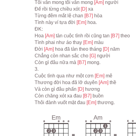
Tôi vẫn mong tôi vẫn mong 
[Am] 
người
Để rồi từng chiều xót 
[D] 
xa
Từng đêm mắt lệ chan 
[B7] 
hòa
Tình này ví tựa đời 
[Em] 
hoa.
ĐK:
Hoa 
[Am] 
tàn cuộc tình rồi cũng tan 
[B7] 
theo
Tình phai như áo thay 
[Em] 
màu
Đời 
[Am] 
hoa đã tàn theo tháng 
[D] 
năm
Chẳng còn nhan sắc cho 
[G] 
người
Còn gì đâu nữa mà 
[B7] 
mong.
3.
Cuộc tình qua như một cơn 
[Em] 
mê
Thương đời hoa đã lỡ duyên 
[Am] 
thề
Và còn gì đâu phấn 
[D] 
hương
Còn chăng xót xa đau 
[B7] 
buồn
Thôi đành vuốt mặt đau 
[Em] 
thương.
Em
Am
x
o
o
o
o
o
x
o
o
1
2
3
2
3
III
III