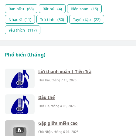
Bạn hữu
(68)
Bất hủ
(4)
Biên soạn
(15)
Nhạc sĩ
(11)
Trữ tình
(30)
Tuyển tập
(22)
Yêu thích
(117)
Phổ biến (tháng)
Lời thanh xuân | Tiên Trà
Thứ Hai, tháng 7 13, 2026
Dẫu thế
Thứ Tư, tháng 4 08, 2026
Gặp giữa miền cao
Chủ Nhật, tháng 6 01, 2025