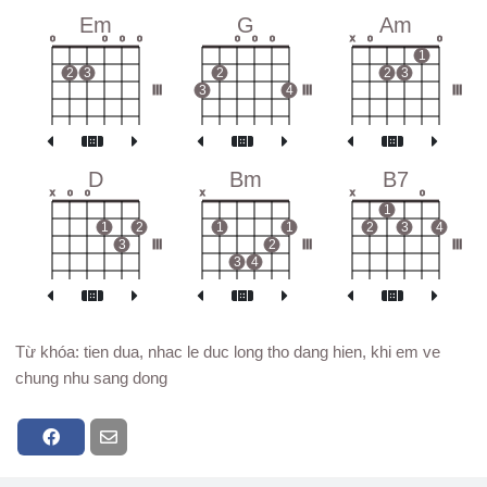
Em
G
Am
o
o
o
o
o
o
o
x
o
o
1
2
3
2
2
3
III
3
4
III
III
D
Bm
B7
x
o
o
x
x
o
1
1
2
1
1
2
3
4
3
III
2
III
III
3
4
Từ khóa: tien dua, nhac le duc long tho dang hien, khi em ve
chung nhu sang dong