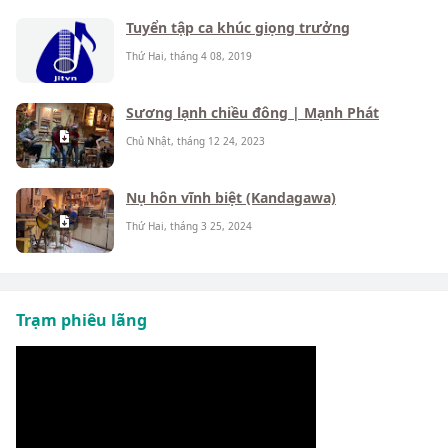
Tuyển tập ca khúc giọng trưởng
Thứ Hai, tháng 4 08, 2019
Sương lạnh chiều đông | Mạnh Phát
Chủ Nhật, tháng 12 24, 2023
Nụ hôn vĩnh biệt (Kandagawa)
Thứ Hai, tháng 3 25, 2024
Trạm phiêu lãng