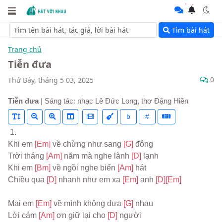
Tìm bài hát
Trang chủ
Tiễn đưa
0
Thứ Bảy, tháng 5 03, 2025
Tiễn đưa
| Sáng tác: nhạc Lê Đức Long, thơ Đặng Hiền
b
#
 1.
Khi em 
[Em] 
về chừng như sang 
[G] 
đông
Trời tháng 
[Am] 
năm mà nghe lành 
[D] 
lạnh
Khi em 
[Bm] 
về ngồi nghe biển 
[Am] 
hát
Chiều qua 
[D] 
nhanh như em xa 
[Em] 
anh 
[D]
[Em]
Mai em 
[Em] 
về mình không đưa 
[G] 
nhau
Lời cám 
[Am] 
ơn giữ lại cho 
[D] 
người