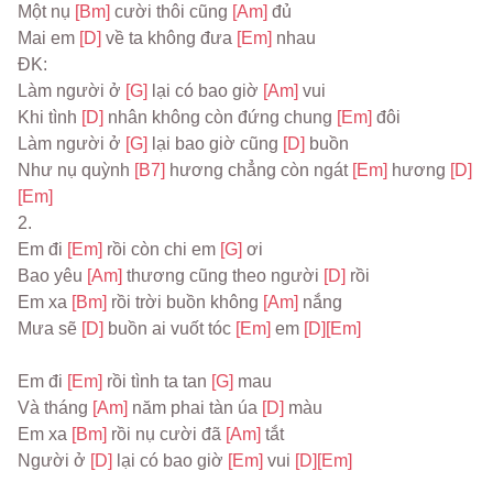
Một nụ 
[Bm] 
cười thôi cũng 
[Am] 
đủ
Mai em 
[D] 
về ta không đưa 
[Em] 
nhau
ĐK:
Làm người ở 
[G] 
lại có bao giờ 
[Am] 
vui
Khi tình 
[D] 
nhân không còn đứng chung 
[Em] 
đôi
Làm người ở 
[G] 
lại bao giờ cũng 
[D] 
buồn
Như nụ quỳnh 
[B7] 
hương chẳng còn ngát 
[Em] 
hương 
[D] 
[Em]
2.
Em đi 
[Em] 
rồi còn chi em 
[G] 
ơi
Bao yêu 
[Am] 
thương cũng theo người 
[D] 
rồi
Em xa 
[Bm] 
rồi trời buồn không 
[Am] 
nắng
Mưa sẽ 
[D] 
buồn ai vuốt tóc 
[Em] 
em 
[D]
[Em]
Em đi 
[Em] 
rồi tình ta tan 
[G] 
mau
Và tháng 
[Am] 
năm phai tàn úa 
[D] 
màu
Em xa 
[Bm] 
rồi nụ cười đã 
[Am] 
tắt
Người ở 
[D] 
lại có bao giờ 
[Em] 
vui 
[D]
[Em]