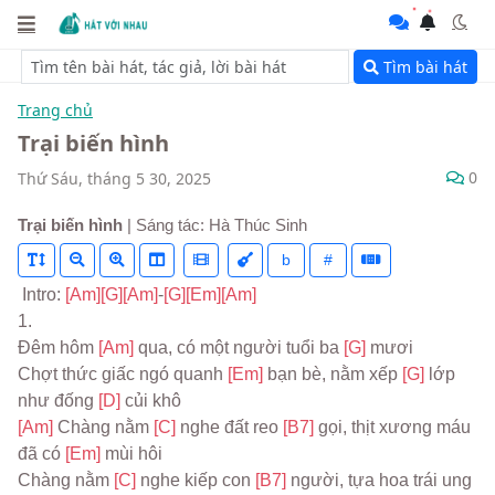
Tìm bài hát
Trang chủ
Trại biến hình
0
Thứ Sáu, tháng 5 30, 2025
Trại biến hình
| Sáng tác: Hà Thúc Sinh
b
#
 Intro: 
[Am]
[G]
[Am]
-
[G]
[Em]
[Am]
1.
Đêm hôm 
[Am] 
qua, có một người tuổi ba 
[G] 
mươi
Chợt thức giấc ngó quanh 
[Em] 
bạn bè, nằm xếp 
[G] 
lớp 
như đống 
[D] 
củi khô
[Am] 
Chàng nằm 
[C] 
nghe đất reo 
[B7] 
gọi, thịt xương máu 
đã có 
[Em] 
mùi hôi
Chàng nằm 
[C] 
nghe kiếp con 
[B7] 
người, tựa hoa trái ung 