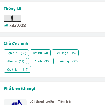
Thống kê
733,028
Chủ đề chính
Bạn hữu
(68)
Bất hủ
(4)
Biên soạn
(15)
Nhạc sĩ
(11)
Trữ tình
(30)
Tuyển tập
(22)
Yêu thích
(117)
Phổ biến (tháng)
Lời thanh xuân | Tiên Trà