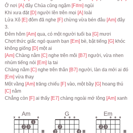
Ở nơi 
[A] 
đây Chúa cũng ngậm 
[F#m] 
ngùi
Khi xưa đặt 
[D] 
người lên trên mọi 
[A] 
loài
Lửa Xô 
[E] 
đôm đã nghe 
[F] 
chừng vừa bén đâu 
[Am] 
đây
3.
Đêm hôm 
[Am] 
qua, có một người tuổi ba 
[G] 
mươi
Chợt thức giấc ngó quanh bạn 
[Em] 
bè, bật tiếng 
[G] 
khóc 
không giống 
[D] 
một ai
[Am] 
Chàng nằm 
[C] 
nghe trên môi 
[B7] 
người, vừa nhen 
nhúm tiếng nói 
[Em] 
lạ tai
Chàng nằm 
[C] 
nghe trên thân 
[B7] 
người, làn da mới ai đó 
[Em] 
vừa thay
Một vầng 
[Am] 
trăng chiếu 
[F] 
vào, một bầy 
[G] 
hoang thú 
[C] 
nằm
Chẳng còn 
[F] 
ai thấy 
[E7] 
chàng ngoài mớ lông 
[Am] 
xanh
Am
G
Em
x
o
o
o
o
o
o
o
o
o
1
2
3
2
2
3
III
3
4
III
III