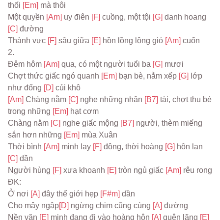
thối 
[Em] 
mà thôi
Một quyền 
[Am] 
uy điên 
[F] 
cuồng, một tội 
[G] 
danh hoang 
[C] 
đường
Thành vực 
[F] 
sâu giữa 
[E] 
hồn lồng lộng gió 
[Am] 
cuốn
2.
Đêm hôm 
[Am] 
qua, có một người tuổi ba 
[G] 
mươi
Chợt thức giấc ngó quanh 
[Em] 
bạn bè, nằm xếp 
[G] 
lớp 
như đống 
[D] 
củi khô
[Am] 
Chàng nằm 
[C] 
nghe những nhân 
[B7] 
tài, chợt thu bé 
trong những 
[Em] 
hạt cơm
Chàng nằm 
[C] 
nghe giấc mộng 
[B7] 
người, thèm miếng 
sắn hơn những 
[Em] 
mùa Xuân
Thời bình 
[Am] 
minh lay 
[F] 
động, thời hoàng 
[G] 
hôn lan 
[C] 
dần
Người hùng 
[F] 
xưa khoanh 
[E] 
tròn ngủ giấc 
[Am] 
rêu rong
ĐK:
Ở nơi 
[A] 
đây thế giới hẹp 
[F#m] 
dần
Cho mây ngập
[D] 
ngừng chim cũng cùng 
[A] 
đường
Nền văn 
[E] 
minh đang đi vào hoàng hôn 
[A] 
quên lãng 
[E]