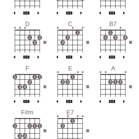
D
C
B7
x
o
o
x
o
o
x
o
1
1
1
2
2
2
3
4
3
III
3
III
III
F
E
A
o
o
o
x
o
o
1
1
1
1
2
2
3
2
1
3
3
4
III
III
III
F#m
E7
o
o
o
o
1
1
1
1
1
2
III
III
3
4