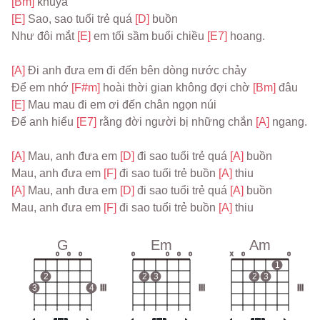
[Bm] 
khuya
[E] 
Sao, sao tuổi trẻ quá 
[D] 
buồn
Như đôi mắt 
[E] 
em tối sầm buổi chiều 
[E7] 
hoang.
[A] 
Đi anh đưa em đi đến bên dòng nước chảy
Để em nhớ 
[F#m] 
hoài thời gian không đợi chờ 
[Bm] 
đâu
[E] 
Mau mau đi em ơi đến chân ngọn núi
Để anh hiểu 
[E7] 
rằng đời người bị những chắn 
[A] 
ngang.
[A] 
Mau, anh đưa em 
[D] 
đi sao tuổi trẻ quá 
[A] 
buồn
Mau, anh đưa em 
[F] 
đi sao tuổi trẻ buồn 
[A] 
thiu
[A] 
Mau, anh đưa em 
[D] 
đi sao tuổi trẻ quá 
[A] 
buồn
Mau, anh đưa em 
[F] 
đi sao tuổi trẻ buồn 
[A] 
thiu
G
Em
Am
o
o
o
o
o
o
o
x
o
o
1
2
2
3
2
3
3
4
III
III
III