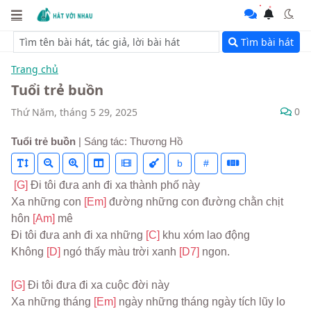
Tìm bài hát
Trang chủ
Tuổi trẻ buồn
0
Thứ Năm, tháng 5 29, 2025
Tuổi trẻ buồn
| Sáng tác: Thương Hồ
b
#
[G] 
Đi tôi đưa anh đi xa thành phố này
Xa những con 
[Em] 
đường những con đường chằn chịt 
hôn 
[Am] 
mê
Đi tôi đưa anh đi xa những 
[C] 
khu xóm lao động
Không 
[D] 
ngó thấy màu trời xanh 
[D7] 
ngon.
[G] 
Đi tôi đưa đi xa cuộc đời này
Xa những tháng 
[Em] 
ngày những tháng ngày tích lũy lo 