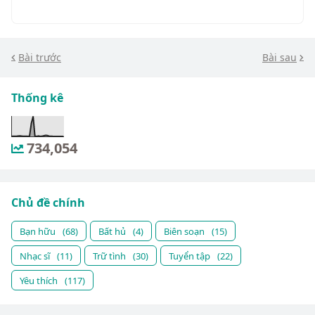
Bài trước
Bài sau
Thống kê
734,054
Chủ đề chính
Bạn hữu
(68)
Bất hủ
(4)
Biên soạn
(15)
Nhạc sĩ
(11)
Trữ tình
(30)
Tuyển tập
(22)
Yêu thích
(117)