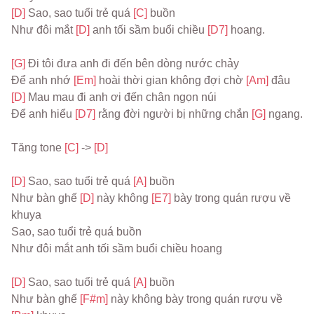
[D] 
Sao, sao tuổi trẻ quá 
[C] 
buồn
Như đôi mắt 
[D] 
anh tối sầm buổi chiều 
[D7] 
hoang.
[G] 
Đi tôi đưa anh đi đến bên dòng nước chảy
Để anh nhớ 
[Em] 
hoài thời gian không đợi chờ 
[Am] 
đâu
[D] 
Mau mau đi anh ơi đến chân ngọn núi
Để anh hiểu 
[D7] 
rằng đời người bị những chắn 
[G] 
ngang.
Tăng tone 
[C] 
-> 
[D]
[D] 
Sao, sao tuổi trẻ quá 
[A] 
buồn
Như bàn ghế 
[D] 
này không 
[E7] 
bày trong quán rượu về 
khuya
Sao, sao tuổi trẻ quá buồn
Như đôi mắt anh tối sầm buổi chiều hoang
[D] 
Sao, sao tuổi trẻ quá 
[A] 
buồn
Như bàn ghế 
[F#m] 
này không bày trong quán rượu về 