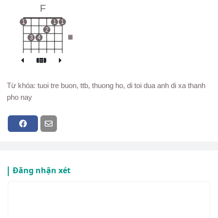
F
1
1
1
2
3
4
III
Từ khóa: tuoi tre buon, ttb, thuong ho, di toi dua anh di xa thanh
pho nay
Đăng nhận xét