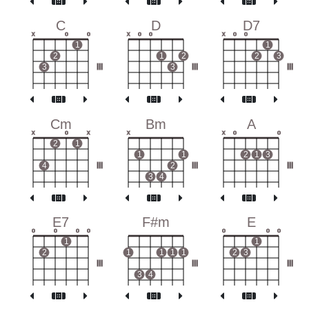
C
D
D7
x
o
o
x
o
o
x
o
o
1
1
2
1
2
2
3
3
III
3
III
III
Cm
Bm
A
x
o
x
x
x
o
o
2
1
1
1
2
1
3
4
III
2
III
III
3
4
E7
F#m
E
o
o
o
o
o
o
o
1
1
2
1
1
1
1
2
3
III
III
III
3
4