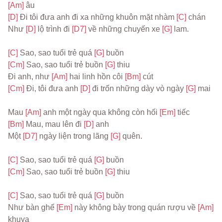
[Am] 
âu
[D] 
Đi tôi đưa anh đi xa những khuôn mặt nhàm 
[C] 
chán
Như 
[D] 
lộ trình đi 
[D7] 
về những chuyến xe 
[G] 
lam.
[C] 
Sao, sao tuổi trẻ quá 
[G] 
buồn
[Cm] 
Sao, sao tuổi trẻ buồn 
[G] 
thiu
Đi anh, như 
[Am] 
hai linh hồn côi 
[Bm] 
cút
[Cm] 
Đi, tôi đưa anh 
[D] 
đi trốn những dày vò ngày 
[G] 
mai
Mau 
[Am] 
anh một ngày qua không còn hối 
[Em] 
tiếc
[Bm] 
Mau, mau lên đi 
[D] 
anh
Một 
[D7] 
ngày liện trong lãng 
[G] 
quên.
[C] 
Sao, sao tuổi trẻ quá 
[G] 
buồn
[Cm] 
Sao, sao tuổi trẻ buồn 
[G] 
thiu
[C] 
Sao, sao tuổi trẻ quá 
[G] 
buồn
Như bàn ghế 
[Em] 
này không bày trong quán rượu về 
[Am] 
khuya