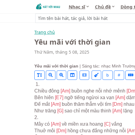
Nhạc sĩ
Chủ đề
Dòng 
Trang chủ
Yêu mãi với thời gian
Thứ Năm, tháng 5 08, 2025
Yêu mãi với thời gian
| Sáng tác: nhạc Minh Trườn
b
#
 1.
Chiều đông 
[Am] 
buồn nghe nỗi nhớ mênh 
[Dm
Bên hiên 
[E7] 
ngỡ tiếng ngừoi xa vạn 
[Am] 
dặ
Để mắt 
[Am] 
buồn thăm thẳm vội tìm 
[Dm] 
nhau
Như trăng 
[G] 
sao chỉ một màu thinh 
[Am] 
lặng
2.
Mây có 
[Am] 
về miền xưa hoang 
[C] 
vắng
Thuở môi 
[Dm] 
hồng chưa đắng những nỗi 
[Am