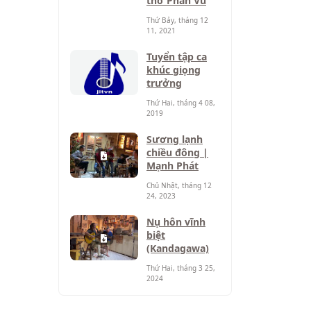
thơ Phan Vũ
Thứ Bảy, tháng 12
11, 2021
Tuyển tập ca
khúc giọng
trưởng
Thứ Hai, tháng 4 08,
2019
Sương lạnh
chiều đông |
Mạnh Phát
Chủ Nhật, tháng 12
24, 2023
Nụ hôn vĩnh
biệt
(Kandagawa)
Thứ Hai, tháng 3 25,
2024