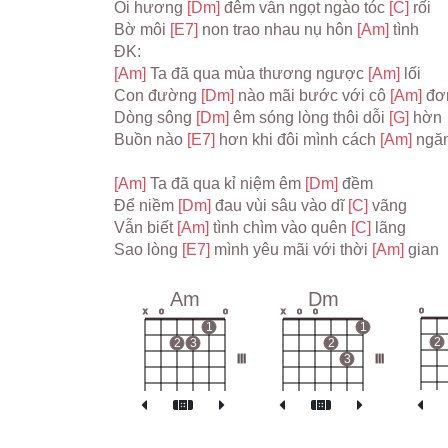
Ôi hương 
[Dm] 
đêm vẫn ngọt ngào tóc 
[C] 
rối
Bờ môi 
[E7] 
non trao nhau nụ hôn 
[Am] 
tình
ĐK:
[Am] 
Ta đã qua mùa thương ngược 
[Am] 
lối
Con đường 
[Dm] 
nào mãi bước với cô 
[Am] 
đơ
Dòng sông 
[Dm] 
êm sóng lòng thôi dỗi 
[G] 
hờn
Buồn nào 
[E7] 
hơn khi đôi mình cách 
[Am] 
ngă
[Am] 
Ta đã qua kỉ niệm êm 
[Dm] 
đềm
Để niềm 
[Dm] 
đau vùi sâu vào dĩ 
[C] 
vãng
Vẫn biết 
[Am] 
tình chìm vào quên 
[C] 
lãng
Sao lòng 
[E7] 
mình yêu mãi với thời 
[Am] 
gian
Am
Dm
o
x
o
o
x
o
o
1
1
2
2
3
2
III
3
III