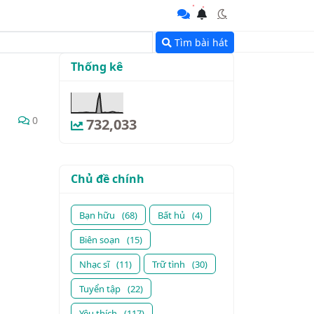
Tìm bài hát
Thống kê
0
732,033
Chủ đề chính
Bạn hữu
(68)
Bất hủ
(4)
Biên soạn
(15)
Nhạc sĩ
(11)
Trữ tình
(30)
Tuyển tập
(22)
Yêu thích
(117)