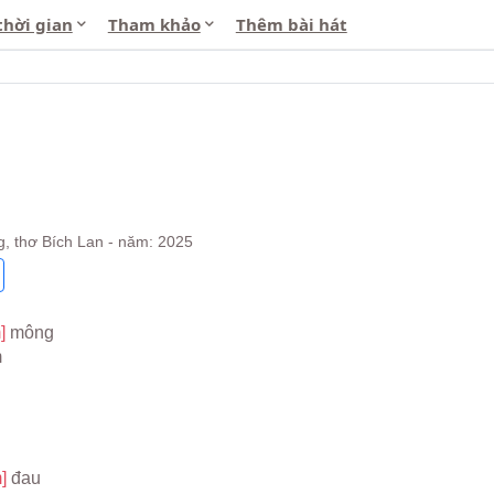
thời gian
Tham khảo
Thêm bài hát
g, thơ Bích Lan - năm: 2025
] 
mông
m
] 
đau