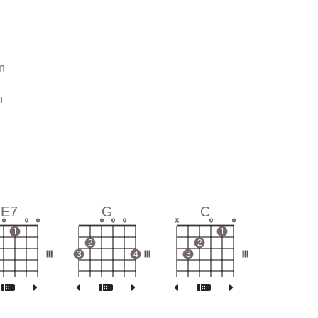
n
n
E7
G
C
o
o
o
o
o
o
x
o
o
1
1
2
2
III
3
4
III
3
III