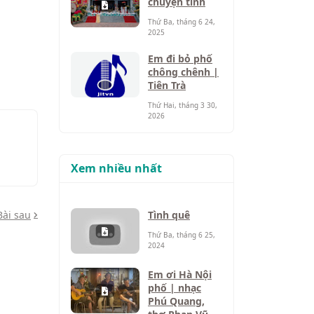
chuyện tình
Thứ Ba, tháng 6 24,
2025
Em đi bỏ phố
chông chênh |
Tiên Trà
Thứ Hai, tháng 3 30,
2026
Xem nhiều nhất
Bài sau
Tình quê
Thứ Ba, tháng 6 25,
2024
Em ơi Hà Nội
phố | nhạc
Phú Quang,