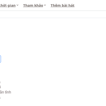
thời gian
Tham khảo
Thêm bài hát
a
i
ân tình
a