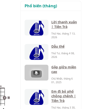
Phổ biến (tháng)
Lời thanh xuân
| Tiên Trà
Thứ Hai, tháng 7 13,
2026
Dẫu thế
Thứ Tư, tháng 4 08,
2026
Gặp giữa miền
cao
Chủ Nhật, tháng 6
01, 2025
o
Em đi bỏ phố
chông chênh |
4
III
Tiên Trà
Thứ Hai, tháng 3 30,