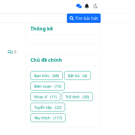
Tìm bài hát
Thống kê
0
Chủ đề chính
Bạn hữu
(68)
Bất hủ
(4)
Biên soạn
(15)
Nhạc sĩ
(11)
Trữ tình
(30)
Tuyển tập
(22)
Yêu thích
(117)