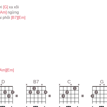
i 
[G] 
xa xôi
[Am] 
ngừng
i phôi 
[B7]
[Em]
[Am]
[Em]
D
B7
C
G
o
x
o
x
o
o
o
o
1
1
1
2
2
3
4
2
2
3
III
III
3
III
3