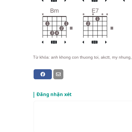
Bm
E7
x
o
o
o
o
1
1
1
2
2
III
III
3
4
Từ khóa: anh khong con thuong toi, akctt, my nhung,
Đăng nhận xét