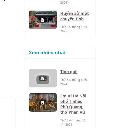
2026
Huyền sử một
chuyện tình
Thứ Ba, tháng 6 24,
2025
Xem nhiều nhất
Tình quê
Thứ Ba, tháng 6 25,
2024
Em ơi Hà Nội
phố | nhạc
Phú Quang,
thơ Phan Vũ
Thứ Bảy, tháng 12
11, 2021