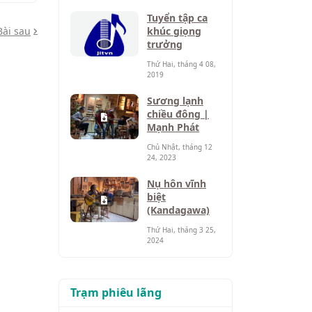
Tuyển tập ca
Bài sau
khúc giọng
trưởng
Thứ Hai, tháng 4 08,
2019
Sương lạnh
chiều đông |
Mạnh Phát
Chủ Nhật, tháng 12
24, 2023
Nụ hôn vĩnh
biệt
(Kandagawa)
Thứ Hai, tháng 3 25,
2024
Trạm phiêu lãng