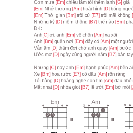
Cơn mưa 
[Em] 
chiều làm tôi thêm lạnh 
[G] 
giá
[Em] 
Nhớ thương 
[Am] 
hoài hình 
[D] 
bóng ngườ
[Em] 
Thời gian 
[Bm] 
trôi cứ 
[E7] 
trôi mãi không 
Những kỷ 
[D] 
niệm không 
[B7] 
thể nào 
[Em] 
pha
ĐK:
Anh
[C] 
ơi, anh 
[Em] 
về chốn 
[Am] 
xa xôi
Anh 
[Bm] 
quên nơi 
[Em] 
đây có 
[Am] 
một người
Vẫn âm 
[D] 
thầm đợi chờ anh quay 
[Am] 
bước
Ước mơ 
[D] 
ngày cùng người nắm 
[B7] 
bàn tay
Nhưng 
[C] 
nay anh 
[Em] 
hạnh phúc 
[Am] 
bên ai
Xe 
[Bm] 
hoa rước 
[E7] 
cô dâu 
[Am] 
rộn ràng
Tôi bàng 
[D] 
hoàng nghe con tim 
[Am] 
đau nhói
Mắt nhạt 
[D] 
nhòa giọt 
[B7] 
lệ ướt 
[Em] 
bờ môi 
Em
Am
x
o
o
o
o
o
x
o
o
1
2
3
2
3
III
III