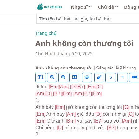
Nhạc sĩ
Chủ đề
Dòng 
Trang chủ
Anh không còn thương tôi
Chủ Nhật, tháng 6 29, 2025
Anh không còn thương tôi
| Sáng tác: Mỹ Nhung
b
#
 Intro: 
[Em]
[Am]
-
[D]
[B7]
-
[Em]
[C]
[Am]
[D]
-
[B7]
[Em]
-
[Am]
[B7]
[Em]
1.
Anh bây 
[Em] 
giờ không còn thương tôi 
[G] 
nữ
[Em] 
Anh bây 
[Am] 
giờ đâu 
[D] 
còn nhớ gì 
[G] 
tô
[Em] 
Giờ anh 
[Bm] 
vui say 
[E7] 
sưa với 
[Am] 
nh
Chỉ riêng 
[D] 
mình, lặng lẽ bước 
[B7] 
trong mư
2.