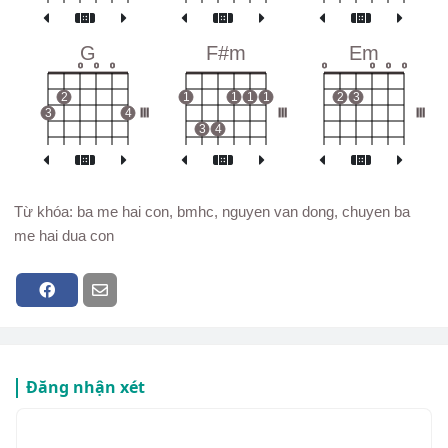
G
F#m
Em
o
o
o
o
o
o
o
2
1
1
1
1
2
3
3
4
III
III
III
3
4
Từ khóa: ba me hai con, bmhc, nguyen van dong, chuyen ba
me hai dua con
Đăng nhận xét