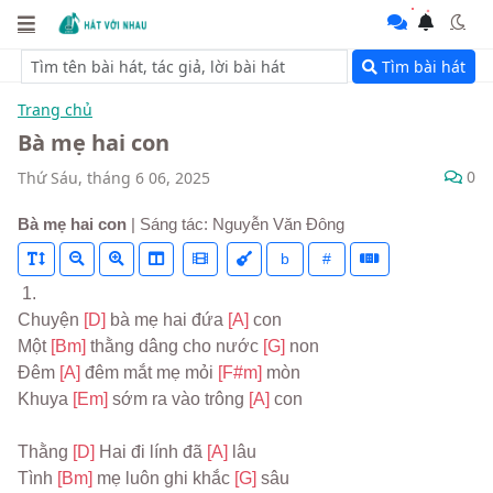
Tìm bài hát
Trang chủ
Bà mẹ hai con
0
Thứ Sáu, tháng 6 06, 2025
Bà mẹ hai con
| Sáng tác: Nguyễn Văn Đông
b
#
 1.
Chuyện 
[D] 
bà mẹ hai đứa 
[A] 
con
Một 
[Bm] 
thằng dâng cho nước 
[G] 
non
Đêm 
[A] 
đêm mắt mẹ mỏi 
[F#m] 
mòn
Khuya 
[Em] 
sớm ra vào trông 
[A] 
con
Thằng 
[D] 
Hai đi lính đã 
[A] 
lâu
Tình 
[Bm] 
mẹ luôn ghi khắc 
[G] 
sâu