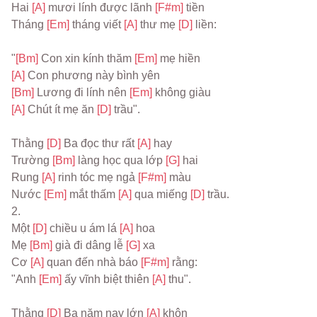
Hai 
[A] 
mươi lính được lãnh 
[F#m] 
tiền
Tháng 
[Em] 
tháng viết 
[A] 
thư mẹ 
[D] 
liền:
"
[Bm] 
Con xin kính thăm 
[Em] 
mẹ hiền
[A] 
Con phương này bình yên
[Bm] 
Lương đi lính nên 
[Em] 
không giàu
[A] 
Chút ít mẹ ăn 
[D] 
trầu".
Thằng 
[D] 
Ba đọc thư rất 
[A] 
hay
Trường 
[Bm] 
làng học qua lớp 
[G] 
hai
Rung 
[A] 
rinh tóc mẹ ngả 
[F#m] 
màu
Nước 
[Em] 
mắt thấm 
[A] 
qua miếng 
[D] 
trầu.
2.
Một 
[D] 
chiều u ám lá 
[A] 
hoa
Mẹ 
[Bm] 
già đi dâng lễ 
[G] 
xa
Cơ 
[A] 
quan đến nhà báo 
[F#m] 
rằng:
"Anh 
[Em] 
ấy vĩnh biệt thiên 
[A] 
thu".
Thằng 
[D] 
Ba năm nay lớn 
[A] 
khôn