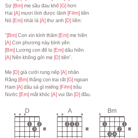
Sợ 
[Bm] 
mẹ sầu đau khổ 
[G] 
hơn
Hai 
[A] 
mươi lính được lãnh 
[F#m] 
tiền
Nó 
[Em] 
nhái lá 
[A] 
thư anh 
[D] 
liền:
"
[Bm] 
Con xin kính thăm 
[Em] 
mẹ hiền
[A] 
Con phương này bình yên
[Bm] 
Lương con để lo 
[Em] 
dâu hiền
[A] 
Nên không gởi mẹ 
[D] 
tiền".
Mẹ 
[D] 
già cười rung nếp 
[A] 
nhăn
Rằng 
[Bm] 
thằng con trai rất 
[G] 
ngoan
Ham 
[A] 
dâu sá gì miếng 
[F#m] 
trầu
Nước 
[Em] 
mắt khóc 
[A] 
vui lần 
[D] 
đầu.
D
A
Bm
x
o
o
x
o
o
x
1
2
2
1
3
1
1
3
III
III
2
III
3
4