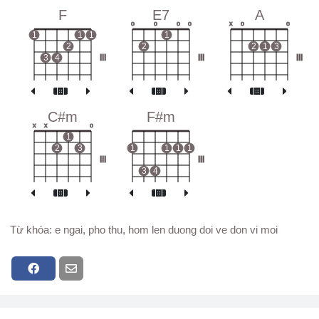
F
E7
A
o
o
o
o
x
o
o
1
1
1
1
2
2
2
1
3
3
4
III
III
III
C#m
F#m
x
x
o
1
2
3
1
1
1
1
III
III
3
4
Từ khóa: e ngai, pho thu, hom len duong doi ve don vi moi