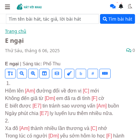
Tìm bài hát
Trang chủ
E ngại
0
Thứ Sáu, tháng 6 06, 2025
E ngại
| Sáng tác: Phố Thu
b
#
 1.
Hôm lên 
[Am] 
đường đổi về đơn vị 
[C] 
mới
Không đến giã từ 
[Dm] 
em đã ra đi tình 
[F] 
cờ
E biết được 
[E7] 
tin tránh sao vương vấn 
[Am] 
buồn
Ngày phút chia 
[E7] 
ly luyến lưu thêm nhiều nữa.
2.
Xa đô 
[Am] 
thành nhiều lần thương và 
[C] 
nhớ
Trong lúc có người 
[Dm] 
yêu sớm hôm lo học 
[F] 
hành