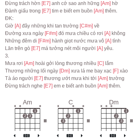
Đừng trách hờn 
[E7] 
anh cớ sao anh hững 
[Am] 
hờ
Đành giấu trong 
[E7] 
tim e biết em buồn 
[Am] 
thêm.
ĐK:
Giờ 
[A] 
đây những khi tan trường 
[C#m] 
về
Đường xưa ngày 
[F#m] 
đó mưa chiều có rơi 
[A] 
không
Những đêm di 
[F#m] 
hành giọt nước mưa vô 
[A] 
tình
Lăn trên gò 
[E7] 
má tưởng nét môi người 
[A] 
yêu.
3.
Mưa rơi 
[Am] 
hoài gởi lòng thương nhiều 
[C] 
lắm
Thương những lối ngày 
[Dm] 
xưa lá me bay xạc 
[F] 
xào
Tà áo người 
[E7] 
thương ướt mưa khi tới 
[Am] 
trường
Đừng trách nghe 
[E7] 
em e biết anh buồn 
[Am] 
thêm.
Am
C
Dm
x
o
o
x
o
o
x
o
o
1
1
1
2
3
2
2
III
3
III
3
III