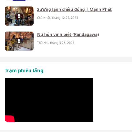
Sương lạnh chiều đông | Mạnh Phát
Chủ Nhật, tháng 12 24, 2023
Nụ hôn vĩnh biệt (Kandagawa)
Thứ Hai, tháng 3 25, 2024
Trạm phiêu lãng