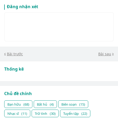
Đăng nhận xét
Bài trước
Bài sau
Thống kê
Chủ đề chính
Bạn hữu
(68)
Bất hủ
(4)
Biên soạn
(15)
Nhạc sĩ
(11)
Trữ tình
(30)
Tuyển tập
(22)