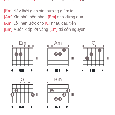
[Em] 
Này thời gian xin thương giùm ta
[Am] 
Xin phút bên nhau 
[Em] 
nhớ đừng qua
[Am] 
Lời hẹn ước cho 
[C] 
nhau đầu tiên
[Bm] 
Muôn kiếp lời vàng 
[Em] 
đá còn nguyên
Em
Am
C
o
o
o
o
x
o
o
x
o
o
1
1
2
3
2
3
2
III
III
3
III
G
Bm
o
o
o
x
2
1
1
3
4
III
2
III
3
4