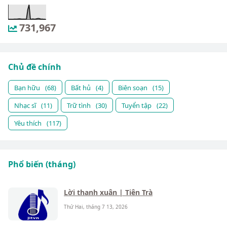
731,967
Chủ đề chính
Bạn hữu
(68)
Bất hủ
(4)
Biên soạn
(15)
Nhạc sĩ
(11)
Trữ tình
(30)
Tuyển tập
(22)
Yêu thích
(117)
Phổ biến (tháng)
Lời thanh xuân | Tiên Trà
Thứ Hai, tháng 7 13, 2026