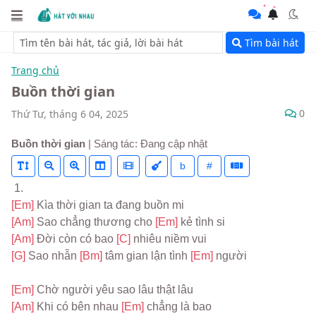
Tìm bài hát
Trang chủ
Buồn thời gian
0
Thứ Tư, tháng 6 04, 2025
Buồn thời gian
| Sáng tác: Đang cập nhật
b
#
 1.
[Em] 
Kìa thời gian ta đang buồn mi
[Am] 
Sao chẳng thương cho 
[Em] 
kẻ tình si
[Am] 
Đời còn có bao 
[C] 
nhiêu niềm vui
[G] 
Sao nhẫn 
[Bm] 
tâm gian lận tình 
[Em] 
người
[Em] 
Chờ người yêu sao lâu thật lâu
[Am] 
Khi có bên nhau 
[Em] 
chẳng là bao