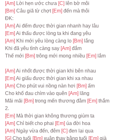
[Am] 
Lời hẹn ước chưa 
[C] 
lên bờ môi
[Bm] 
Câu giã từ chợt 
[Em] 
đến mà thôi
ĐK:
[Am] 
Ai đếm được thời gian nhanh hay lâu
[Em] 
Ai thấu được lòng ta khi đang yêu
[Am] 
Khi mới yêu lòng càng lo 
[Bm] 
lắng
Khi đã yêu tình càng say 
[Am] 
đắm
Thế mới 
[Bm] 
trông mới mong nhiều 
[Em] 
lắm
[Am] 
Ai nhốt được thời gian khi bên nhau
[Em] 
Ai giấu được thời gian khi xa nhau
[Am] 
Cho phút vui nồng nàn hơi 
[Bm] 
ấm
Cho khổ đau chìm vào quên 
[Am] 
lãng
Mãi mãi 
[Bm] 
trong mến thương đằm 
[Em] 
thắm
2.
[Em] 
Mà thời gian không thương giùm ta
[Am] 
Chỉ biết cho phai 
[Em] 
úa đời hoa
[Am] 
Ngày vừa đến, đêm 
[C] 
đen lại qua
[G] 
Cho tuổi 
[Bm] 
xuân thay bằng tuổi 
[Em] 
già