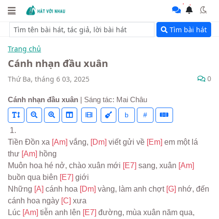
Tìm bài hát
Trang chủ
Cánh nhạn đầu xuân
0
Thứ Ba, tháng 6 03, 2025
Cánh nhạn đầu xuân
| Sáng tác: Mai Châu
b
#
 1.
Tiền Đồn xa 
[Am] 
vắng, 
[Dm] 
viết gửi về 
[Em] 
em một lá 
thư 
[Am] 
hồng
Muôn hoa hé nở, chào xuân mới 
[E7] 
sang, xuân 
[Am] 
buồn qua biên 
[E7] 
giới
Những 
[A] 
cánh hoa 
[Dm] 
vàng, làm anh chợt 
[G] 
nhớ, đến 
cánh hoa ngày 
[C] 
xưa
Lúc 
[Am] 
tiễn anh lên 
[E7] 
đường, mùa xuân năm qua,