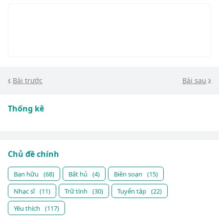
Bài trước
Bài sau
Thống kê
Chủ đề chính
Bạn hữu
(68)
Bất hủ
(4)
Biên soạn
(15)
Nhạc sĩ
(11)
Trữ tình
(30)
Tuyển tập
(22)
Yêu thích
(117)