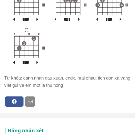
2
2
1
3
2
III
III
3
4
III
C
x
o
o
1
2
3
III
Từ khóa: canh nhan dau xuan, cndx, mai chau, tien don xa vang
viet gui ve em mot la thu hong
Đăng nhận xét