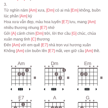
3.
Từ nghìn năm 
[Am] 
xưa, 
[Dm] 
có ai mà 
[Em] 
không, buồn 
lúc phân 
[Am] 
kỳ
Hoa xưa vẫn đẹp, màu hoa luyến 
[E7] 
lưu, mang 
[Am] 
nhiều thương nhung 
[E7] 
nhớ
Gởi 
[A] 
cánh chim 
[Dm] 
trời, lời thơ cầu 
[G] 
chúc, chúa 
xuân mang tình 
[C] 
thương
Đến 
[Am] 
với em quê 
[E7] 
nhà trọn vui hương xuân
Không 
[Am] 
còn buồn lên 
[E7] 
mắt, vẹn giữ câu 
[Am] 
thề.
Am
Dm
Em
x
o
o
x
o
o
o
o
o
o
1
1
2
3
2
2
3
III
3
III
III
E7
A
G
o
o
o
o
x
o
o
o
o
o
1