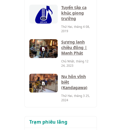
Tuyển tập ca
khúc giọng
trưởng
Thứ Hai, tháng 4 08,
2019
Sương lạnh
chiều đông |
Mạnh Phát
Chủ Nhật, tháng 12
24, 2023
Nụ hôn vĩnh
biệt
(Kandagawa)
Thứ Hai, tháng 3 25,
2024
Trạm phiêu lãng