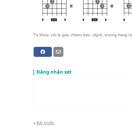
2
2
3
3
III
3
III
Từ khóa: chi la giac chiem bao, clgcb, truong hang 
Đăng nhận xét
Bài trước