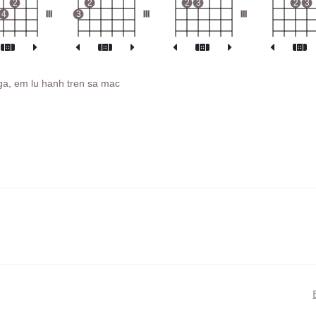
2
2
2
3
2
3
4
III
3
III
III
nga, em lu hanh tren sa mac