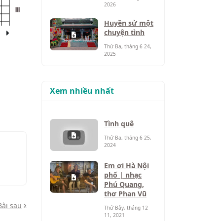
2026
III
Huyền sử một
chuyện tình
Thứ Ba, tháng 6 24,
2025
Xem nhiều nhất
Tình quê
Thứ Ba, tháng 6 25,
2024
Em ơi Hà Nội
phố | nhạc
Phú Quang,
thơ Phan Vũ
Bài sau
Thứ Bảy, tháng 12
11, 2021