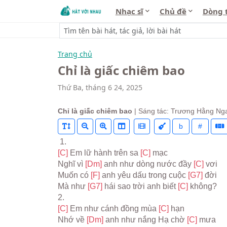
Nhạc sĩ
Chủ đề
Dòng 
Trang chủ
Chỉ là giấc chiêm bao
Thứ Ba, tháng 6 24, 2025
Chỉ là giấc chiêm bao
| Sáng tác: Trương Hằng Ng
b
#
 1.
[C] 
Em lữ hành trên sa 
[C] 
mạc
Nghĩ vì 
[Dm] 
anh như dòng nước đầy 
[C] 
vơi
Muốn có 
[F] 
anh yêu dấu trong cuộc 
[G7] 
đời
Mà như 
[G7] 
hái sao trời anh biết 
[C] 
không?
2.
[C] 
Em như cánh đồng mùa 
[C] 
hạn
Nhớ về 
[Dm] 
anh như nắng Hạ chờ 
[C] 
mưa