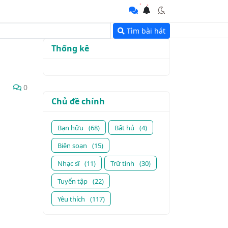
Tìm bài hát
Thống kê
0
Chủ đề chính
Bạn hữu
(68)
Bất hủ
(4)
Biên soạn
(15)
Nhạc sĩ
(11)
Trữ tình
(30)
Tuyển tập
(22)
Yêu thích
(117)