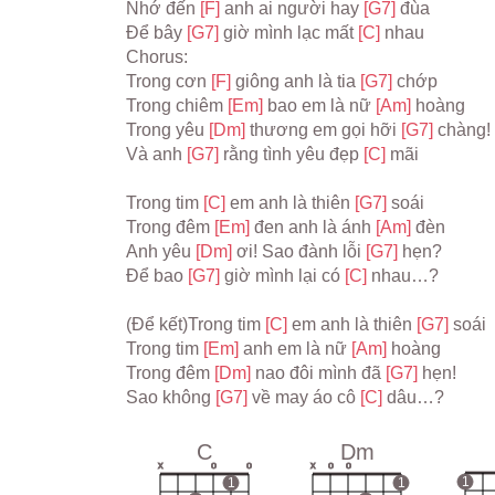
Nhớ đến 
[F] 
anh ai người hay 
[G7] 
đùa
Để bây 
[G7] 
giờ mình lạc mất 
[C] 
nhau
Chorus:
Trong cơn 
[F] 
giông anh là tia 
[G7] 
chớp
Trong chiêm 
[Em] 
bao em là nữ 
[Am] 
hoàng
Trong yêu 
[Dm] 
thương em gọi hỡi 
[G7] 
chàng!
Và anh 
[G7] 
rằng tình yêu đẹp 
[C] 
mãi
Trong tim 
[C] 
em anh là thiên 
[G7] 
soái
Trong đêm 
[Em] 
đen anh là ánh 
[Am] 
đèn
Anh yêu 
[Dm] 
ơi! Sao đành lỗi 
[G7] 
hẹn?
Để bao 
[G7] 
giờ mình lại có 
[C] 
nhau…?
(Để kết)Trong tim 
[C] 
em anh là thiên 
[G7] 
soái
Trong tim 
[Em] 
anh em là nữ 
[Am] 
hoàng
Trong đêm 
[Dm] 
nao đôi mình đã 
[G7] 
hẹn!
Sao không 
[G7] 
về may áo cô 
[C] 
dâu…?
C
Dm
x
o
o
x
o
o
1
1
1