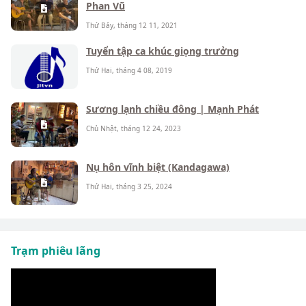
Phan Vũ
Thứ Bảy, tháng 12 11, 2021
Tuyển tập ca khúc giọng trưởng
Thứ Hai, tháng 4 08, 2019
Sương lạnh chiều đông | Mạnh Phát
Chủ Nhật, tháng 12 24, 2023
Nụ hôn vĩnh biệt (Kandagawa)
Thứ Hai, tháng 3 25, 2024
Trạm phiêu lãng