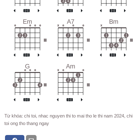
3
4
Em
A7
Bm
o
o
o
o
x
o
o
o
x
2
3
2
3
1
1
III
III
2
III
3
4
G
Am
o
o
o
x
o
o
1
2
2
3
3
4
III
III
Từ khóa: chi toi, nhac nguyen thi to mai tho le thi nam 2024, chi
toi ong tho thang ngay