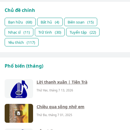
Chủ đề chính
Bạn hữu
(68)
Bất hủ
(4)
Biên soạn
(15)
Nhạc sĩ
(11)
Trữ tình
(30)
Tuyển tập
(22)
Yêu thích
(117)
Phổ biến (tháng)
Lời thanh xuân | Tiên Trà
Thứ Hai, tháng 7 13, 2026
Chiều qua sông nhớ em
Thứ Ba, tháng 7 01, 2025