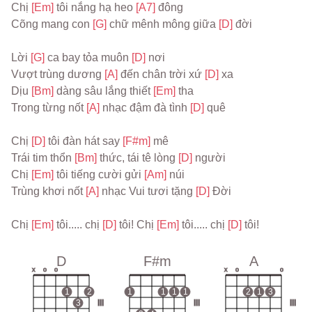
Chị 
[Em] 
tôi nắng hạ heo 
[A7] 
đông
Cõng mang con 
[G] 
chữ mênh mông giữa 
[D] 
đời
Lời 
[G] 
ca bay tỏa muôn 
[D] 
nơi
Vượt trùng dương 
[A] 
đến chân trời xứ 
[D] 
xa
Dịu 
[Bm] 
dàng sâu lắng thiết 
[Em] 
tha
Trong từng nốt 
[A] 
nhạc đậm đà tình 
[D] 
quê
Chị 
[D] 
tôi đàn hát say 
[F#m] 
mê
Trái tim thổn 
[Bm] 
thức, tái tê lòng 
[D] 
người
Chị 
[Em] 
tôi tiếng cười gửi 
[Am] 
núi
Trùng khơi nốt 
[A] 
nhạc Vui tươi tặng 
[D] 
Đời
Chị 
[Em] 
tôi..... chị 
[D] 
tôi! Chị 
[Em] 
tôi..... chị 
[D] 
tôi!
D
F#m
A
x
o
o
x
o
o
1
2
1
1
1
1
2
1
3
3
III
III
III