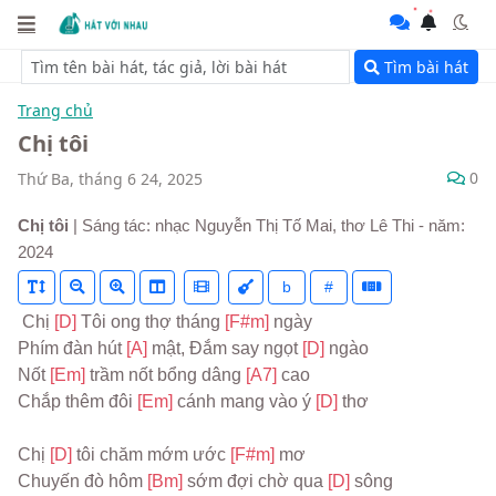
Tìm bài hát
Trang chủ
Chị tôi
0
Thứ Ba, tháng 6 24, 2025
Chị tôi
| Sáng tác: nhạc Nguyễn Thị Tố Mai, thơ Lê Thi - năm:
2024
b
#
 Chị 
[D] 
Tôi ong thợ tháng 
[F#m] 
ngày
Phím đàn hút 
[A] 
mật, Đắm say ngọt 
[D] 
ngào
Nốt 
[Em] 
trầm nốt bổng dâng 
[A7] 
cao
Chắp thêm đôi 
[Em] 
cánh mang vào ý 
[D] 
thơ
Chị 
[D] 
tôi chăm mớm ước 
[F#m] 
mơ
Chuyến đò hôm 
[Bm] 
sớm đợi chờ qua 
[D] 
sông