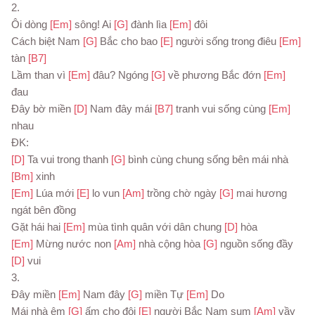
2.
Ôi dòng 
[Em] 
sông! Ai 
[G] 
đành lìa 
[Em] 
đôi
Cách biệt Nam 
[G] 
Bắc cho bao 
[E] 
người sống trong điêu 
[Em] 
tàn 
[B7]
Lầm than vì 
[Em] 
đâu? Ngóng 
[G] 
về phương Bắc đớn 
[Em] 
đau
Đây bờ miền 
[D] 
Nam đây mái 
[B7] 
tranh vui sống cùng 
[Em] 
nhau
ĐK:
[D] 
Ta vui trong thanh 
[G] 
bình cùng chung sống bên mái nhà 
[Bm] 
xinh
[Em] 
Lúa mới 
[E] 
lo vun 
[Am] 
trồng chờ ngày 
[G] 
mai hương 
ngát bên đồng
Gặt hái hai 
[Em] 
mùa tình quân với dân chung 
[D] 
hòa
[Em] 
Mừng nước non 
[Am] 
nhà cộng hòa 
[G] 
nguồn sống đầy 
[D] 
vui
3.
Đây miền 
[Em] 
Nam đây 
[G] 
miền Tự 
[Em] 
Do
Mái nhà êm 
[G] 
ấm cho đôi 
[E] 
người Bắc Nam sum 
[Am] 
vầy 