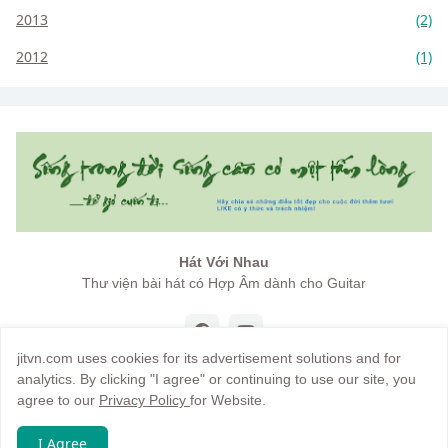
2013
(2)
2012
(1)
Hát Với Nhau
Thư viện bài hát có Hợp Âm dành cho Guitar
jitvn.com uses cookies for its advertisement solutions and for
analytics. By clicking "I agree" or continuing to use our site, you
agree to our
Privacy Policy
for Website.
Copyright by
jitvn
I Agree
Trang chủ
Giới thiệu
Điều khoản
Hướng dẫn