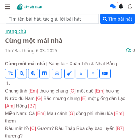
Tìm bài hát
Trang chủ
Cùng một mái nhà
0
Thứ Ba, tháng 6 03, 2025
Cùng một mái nhà
| Sáng tác: Xuân Tiên & Nhật Bằng
b
#
 1.
Chung tình 
[Em] 
thương chung 
[G] 
một quê 
[Em] 
hương
Nước dù Nam 
[G] 
Bắc nhưng chung 
[E] 
một giống dân Lạc 
[Am] 
Hồng 
[B7]
Miền Nam: Cà 
[Em] 
Mau cánh 
[G] 
đồng phì nhiêu lúa 
[Em] 
thơm
Đâu mặt hồ 
[C] 
Gươm? Đâu Tháp Rùa đầy bao luyến 
[B7] 
thương?