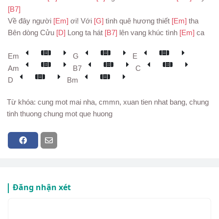
[B7]
Về đây người 
[Em] 
ơi! Với 
[G] 
tình quê hương thiết 
[Em] 
tha
Bên dòng Cửu 
[D] 
Long ta hát 
[B7] 
lên vang khúc tình 
[Em] 
ca
Em
G
E
Am
B7
C
D
Bm
Từ khóa: cung mot mai nha, cmmn, xuan tien nhat bang, chung
tinh thuong chung mot que huong
Đăng nhận xét