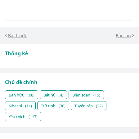
Bài trước
Bài sau
Thống kê
Chủ đề chính
Bạn hữu
(68)
Bất hủ
(4)
Biên soạn
(15)
Nhạc sĩ
(11)
Trữ tình
(30)
Tuyển tập
(22)
Yêu thích
(117)