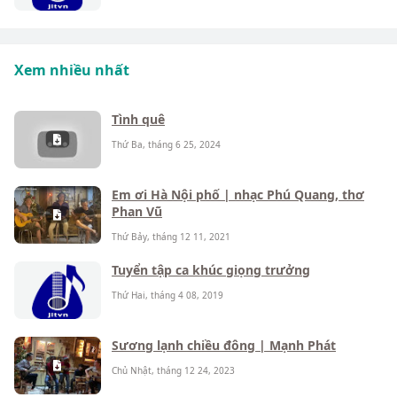
Xem nhiều nhất
Tình quê
Thứ Ba, tháng 6 25, 2024
Em ơi Hà Nội phố | nhạc Phú Quang, thơ
Phan Vũ
Thứ Bảy, tháng 12 11, 2021
Tuyển tập ca khúc giọng trưởng
Thứ Hai, tháng 4 08, 2019
Sương lạnh chiều đông | Mạnh Phát
Chủ Nhật, tháng 12 24, 2023