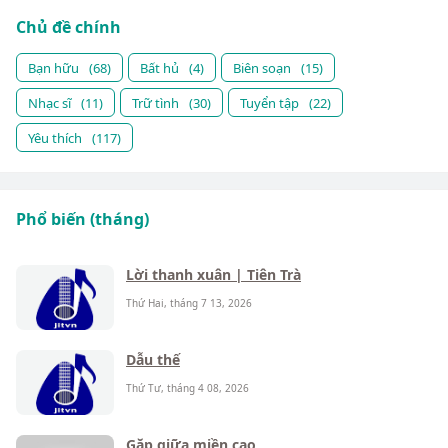
Chủ đề chính
Bạn hữu
(68)
Bất hủ
(4)
Biên soạn
(15)
Nhạc sĩ
(11)
Trữ tình
(30)
Tuyển tập
(22)
Yêu thích
(117)
Phổ biến (tháng)
Lời thanh xuân | Tiên Trà
Thứ Hai, tháng 7 13, 2026
Dẫu thế
Thứ Tư, tháng 4 08, 2026
Gặp giữa miền cao