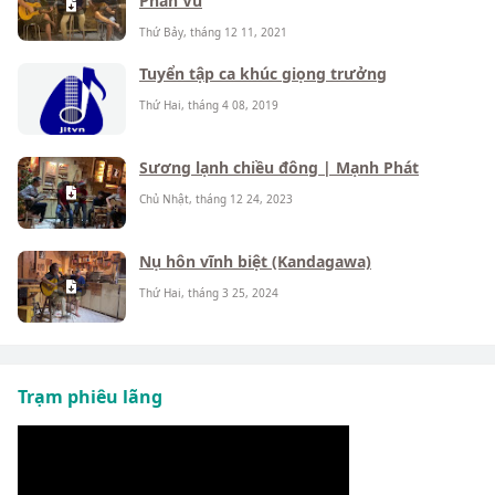
Phan Vũ
Thứ Bảy, tháng 12 11, 2021
Tuyển tập ca khúc giọng trưởng
Thứ Hai, tháng 4 08, 2019
Sương lạnh chiều đông | Mạnh Phát
Chủ Nhật, tháng 12 24, 2023
Nụ hôn vĩnh biệt (Kandagawa)
Thứ Hai, tháng 3 25, 2024
Trạm phiêu lãng