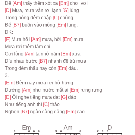
Để 
[Am] 
thấy thêm xót xa 
[Em] 
chơi vơi
[D] 
Mưa, mưa vẫn rơi lạnh 
[G] 
lùng
Trong bóng đêm chập 
[C] 
chùng
Để 
[B7] 
buồn vào mông 
[Em] 
lung.
ĐK:
[F] 
Mưa hỡi 
[Am] 
mưa, hỡi 
[Em] 
mưa
Mưa rơi thêm làm chi
Gợi lòng 
[Am] 
ta nhớ năm 
[Em] 
xưa
Dìu nhau bước 
[B7] 
nhanh để trú mưa
Trong đêm thâu nay còn 
[Em] 
đâu.
3.
[Em] 
Đêm nay mưa rơi hờ hững
Dường 
[Am] 
như nước mắt ai 
[Em] 
rưng rưng
[D] 
Ôi nghe tiếng mưa dạt 
[G] 
dào
Như tiếng anh thì 
[C] 
thào
Nghẹn 
[B7] 
ngào càng dâng 
[Em] 
cao.
Em
Am
D
o
o
o
o
x
o
o
x
o
o