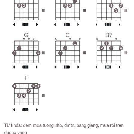
1
2
3
2
3
1
2
III
III
3
III
G
C
B7
o
o
o
x
o
o
x
o
1
1
2
2
2
3
4
3
4
III
3
III
III
F
1
1
1
2
3
4
III
Từ khóa: dem mua tuong nho, dmtn, bang giang, mua roi tren
duong vang