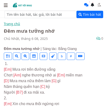
Tìm bài hát
Trang chủ
Đêm mưa tưởng nhớ
0
Chủ Nhật, tháng 6 08, 2025
Đêm mưa tưởng nhớ
| Sáng tác: Bằng Giang
b
#
 1.
[Em] 
Mưa rơi trên đường vắng
Chợt 
[Am] 
nghe thương nhớ ai 
[Em] 
miên man
[D] 
Mưa mưa nữa thêm làm 
[G] 
gì
Năm tháng quên hạn 
[C] 
kỳ
Người 
[B7] 
đi xa mãi xa.
2.
[Em] 
Xin cho mưa thôi ngừng rơi