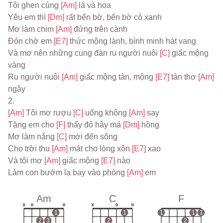
Tôi ghen cùng 
[Am] 
lá và hoa
Yêu em thì 
[Dm] 
rất bến bờ, bến bờ cỏ xanh
Mơ làm chim 
[Am] 
đứng trên cành
Đón chờ em 
[E7] 
thức mộng lành, bình minh hát vang
Và mơ nên những cung đàn ru người nuôi 
[C] 
giấc mộng 
vàng
Ru người nuôi 
[Am] 
giấc mộng tàn, mộng 
[E7] 
tàn thơ 
[Am] 
ngây
2.
[Am] 
Tôi mơ rượu 
[C] 
uống không 
[Am] 
say
Tặng em cho 
[F] 
thấy đỏ hây má 
[Dm] 
hồng
Mơ làm nắng 
[C] 
mới đến sông
Cho trời thu 
[Am] 
mát cho lòng xôn 
[E7] 
xao
Và tôi mơ 
[Am] 
giấc mộng 
[E7] 
nào
Làm con bướm lạ bay vào phòng 
[Am] 
em
Am
C
F
x
o
o
x
o
o
1
1
1
1
1
2
3
2
2