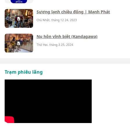
Sương lạnh chiều đông | Mạnh Phát
Chủ Nhật, tháng 12 24, 2023
Nụ hôn vĩnh biệt (Kandagawa)
Thứ Hai, tháng 3 25, 2024
Trạm phiêu lãng