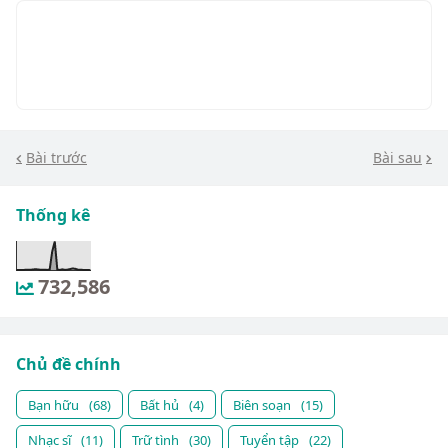
Bài trước
Bài sau
Thống kê
732,586
Chủ đề chính
Bạn hữu
(68)
Bất hủ
(4)
Biên soạn
(15)
Nhạc sĩ
(11)
Trữ tình
(30)
Tuyển tập
(22)