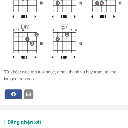
III
3
III
3
4
III
Dm
E7
x
o
o
o
o
o
o
1
1
2
2
3
III
III
Từ khóa: giac mo tuoi ngoc, gmtn, thanh vu huy tram, toi mo
lam gio tren cao
Đăng nhận xét