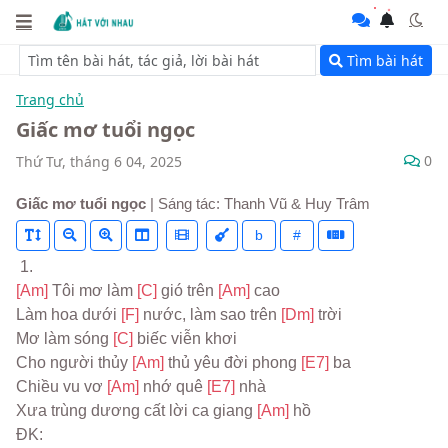
Tìm bài hát
Trang chủ
Giấc mơ tuổi ngọc
0
Thứ Tư, tháng 6 04, 2025
Giấc mơ tuổi ngọc
| Sáng tác: Thanh Vũ & Huy Trâm
b
#
 1.
[Am] 
Tôi mơ làm 
[C] 
gió trên 
[Am] 
cao
Làm hoa dưới 
[F] 
nước, làm sao trên 
[Dm] 
trời
Mơ làm sóng 
[C] 
biếc viễn khơi
Cho người thủy 
[Am] 
thủ yêu đời phong 
[E7] 
ba
Chiều vu vơ 
[Am] 
nhớ quê 
[E7] 
nhà
Xưa trùng dương cất lời ca giang 
[Am] 
hồ
ĐK: