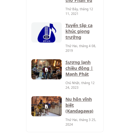
thơ Phan Vũ
Thứ Bảy, tháng 12
11, 2021
Tuyển tập ca
khúc giọng
trưởng
Thứ Hai, tháng 4 08,
2019
Sương lạnh
chiều đông |
Mạnh Phát
Chủ Nhật, tháng 12
24, 2023
Nụ hôn vĩnh
biệt
(Kandagawa)
Thứ Hai, tháng 3 25,
2024