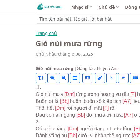
Nhạc sĩ
Chủ đề
Dòng 
Trang chủ
Gió núi mưa rừng
Chủ Nhật, tháng 6 08, 2025
Gió núi mưa rừng
| Sáng tác: Huỳnh Anh
b
#
 1.
Gió núi mưa 
[Dm] 
rừng trong hoang vu đìu 
[F] 
h
Buồn ơi là 
[Bb] 
buồn, buồn số kiếp tịch 
[A7] 
liê
Thôi hết 
[Dm] 
rồi người đi mất 
[F] 
rồi
Ðâu còn ai ngóng 
[Bb] 
đợi mưa ơi mưa 
[A7] 
ơi.
2.
Có biết chăng 
[Dm] 
người đang như tơ lòng 
[F]
Ðành vắng nụ 
[Bb] 
cười vì nhân thế ngược 
[A7]