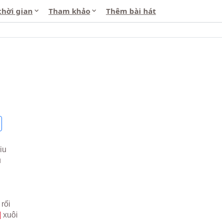
thời gian
Tham khảo
Thêm bài hát
iu
u
 
rối
 
xuôi