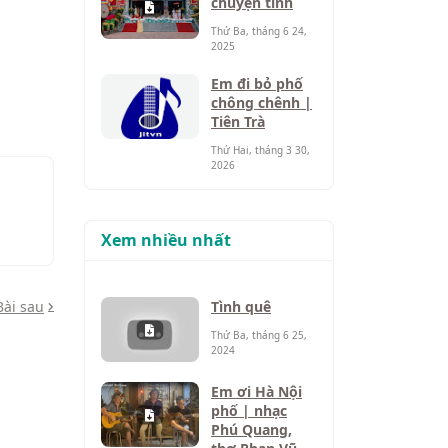
chuyện tình
Thứ Ba, tháng 6 24,
2025
Em đi bỏ phố
chông chênh |
Tiên Trà
Thứ Hai, tháng 3 30,
2026
Xem nhiều nhất
Bài sau
Tình quê
Thứ Ba, tháng 6 25,
2024
Em ơi Hà Nội
phố | nhạc
Phú Quang,