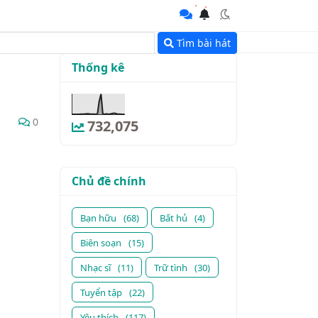
Tìm bài hát
Thống kê
0
732,075
Chủ đề chính
Bạn hữu
(68)
Bất hủ
(4)
Biên soạn
(15)
Nhạc sĩ
(11)
Trữ tình
(30)
Tuyển tập
(22)
Yêu thích
(117)