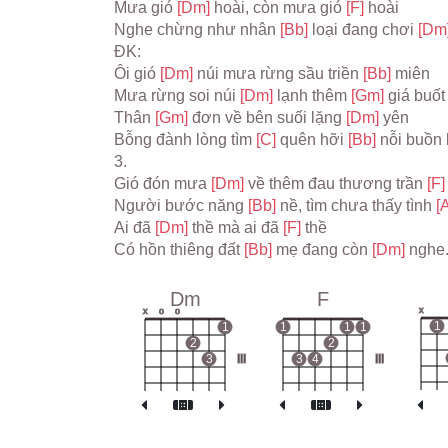
Mưa gió 
[Dm] 
hoài, còn mưa gió 
[F] 
hoài
Nghe chừng như nhân 
[Bb] 
loại đang chơi 
[Dm]
ĐK:
Ôi gió 
[Dm] 
núi mưa rừng sầu triền 
[Bb] 
miên
Mưa rừng soi núi 
[Dm] 
lạnh thêm 
[Gm] 
giá buốt
Thân 
[Gm] 
đơn về bên suối lặng 
[Dm] 
yên
Bỗng đành lòng tìm 
[C] 
quên hỡi 
[Bb] 
nỗi buồn
3.
Gió đón mưa 
[Dm] 
về thêm đau thương trần 
[F]
Người bước năng 
[Bb] 
nề, tìm chưa thấy tình 
[
Ai đã 
[Dm] 
thề mà ai đã 
[F] 
thề
Có hồn thiêng đất 
[Bb] 
mẹ đang còn 
[Dm] 
nghe
Dm
F
x
x
o
o
1
1
1
1
1
2
2
3
III
3
4
III