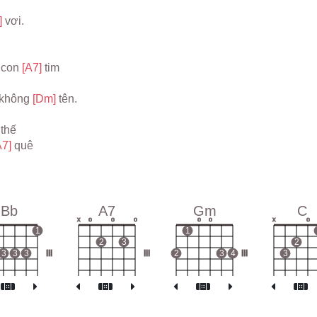
 
vơi.
 con 
[A7] 
tim
 không 
[Dm] 
tên.
 
thế
A7] 
quê
.
Bb
A7
Gm
C
x
o
o
o
o
o
x
o
1
1
2
3
2
3
3
3
III
III
2
3
4
III
3