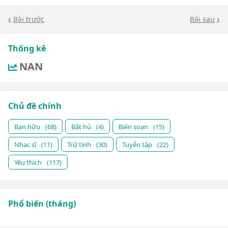
Bài trước
Bài sau
Thống kê
NAN
Chủ đề chính
Bạn hữu
(68)
Bất hủ
(4)
Biên soạn
(15)
Nhạc sĩ
(11)
Trữ tình
(30)
Tuyển tập
(22)
Yêu thích
(117)
Phổ biến (tháng)