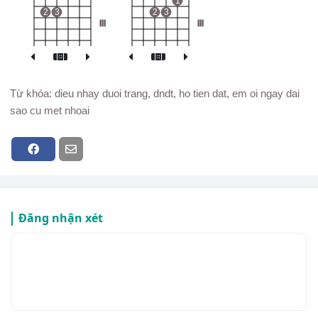
1
2
3
2
3
III
III
Từ khóa: dieu nhay duoi trang, dndt, ho tien dat, em oi ngay dai
sao cu met nhoai
Đăng nhận xét