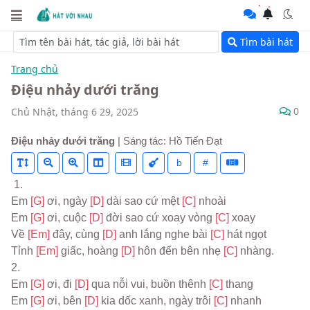
Tìm bài hát
Trang chủ
Điệu nhảy dưới trăng
0
Chủ Nhật, tháng 6 29, 2025
Điệu nhảy dưới trăng
| Sáng tác: Hồ Tiến Đạt
b
#
 1.
Em 
[G] 
ơi, ngày 
[D] 
dài sao cứ mệt 
[C] 
nhoài
Em 
[G] 
ơi, cuộc 
[D] 
đời sao cứ xoay vòng 
[C] 
xoay
Về 
[Em] 
đây, cùng 
[D] 
anh lắng nghe bài 
[C] 
hát ngọt
Tỉnh 
[Em] 
giấc, hoàng 
[D] 
hôn đến bên nhẹ 
[C] 
nhàng.
2.
Em 
[G] 
ơi, đi 
[D] 
qua nỗi vui, buồn thênh 
[C] 
thang
Em 
[G] 
ơi, bên 
[D] 
kia dốc xanh, ngày trôi 
[C] 
nhanh