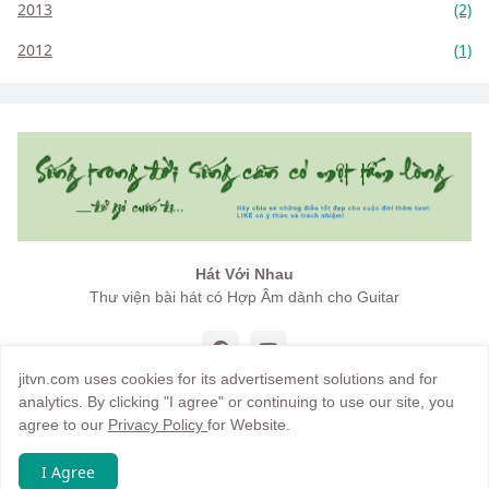
2013
(2)
2012
(1)
Hát Với Nhau
Thư viện bài hát có Hợp Âm dành cho Guitar
jitvn.com uses cookies for its advertisement solutions and for
analytics. By clicking "I agree" or continuing to use our site, you
agree to our
Privacy Policy
for Website.
Copyright by
jitvn
I Agree
Trang chủ
Giới thiệu
Điều khoản
Hướng dẫn