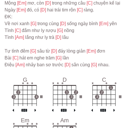
Mộng 
[Em] 
mơ, còn 
[D] 
trong những câu 
[C] 
chuyện kể lại
Ngày 
[Em] 
đó, có 
[D] 
hai trái tim rộn 
[C] 
ràng.
ĐK:
Về nơi xanh 
[G] 
trong cùng 
[D] 
sống ngày bình 
[Em] 
yên
Tình 
[C] 
đắm như ly rượu 
[G] 
nồng
Tình 
[Am] 
lắng như ly trà 
[D] 
lâu
Tự tình đêm 
[G] 
sâu từ 
[D] 
đáy lòng giản 
[Em] 
đơn
Bài 
[C] 
hát em nghe trăm 
[G] 
lần
Điệu 
[Am] 
nhảy ban sơ trước 
[D] 
sân cùng 
[G] 
nhau.
G
D
C
o
o
o
x
o
o
x
o
o
1
2
1
2
2
3
4
III
3
III
3
III
Em
Am
o
o
o
o
x
o
o