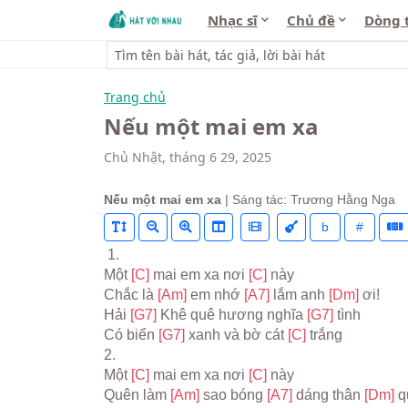
Nhạc sĩ
Chủ đề
Dòng 
Trang chủ
Nếu một mai em xa
Chủ Nhật, tháng 6 29, 2025
Nếu một mai em xa
| Sáng tác: Trương Hằng Nga
b
#
 1.
Một 
[C] 
mai em xa nơi 
[C] 
này
Chắc là 
[Am] 
em nhớ 
[A7] 
lắm anh 
[Dm] 
ơi!
Hải 
[G7] 
Khê quê hương nghĩa 
[G7] 
tình
Có biển 
[G7] 
xanh và bờ cát 
[C] 
trắng
2.
Một 
[C] 
mai em xa nơi 
[C] 
này
Quên làm 
[Am] 
sao bóng 
[A7] 
dáng thân 
[Dm] 
q