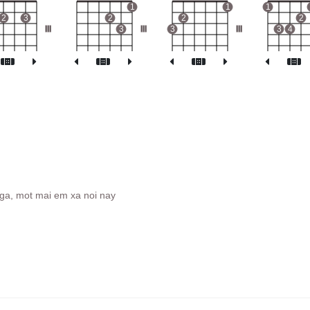
1
1
1
2
3
2
2
2
III
3
III
3
III
3
4
ga, mot mai em xa noi nay