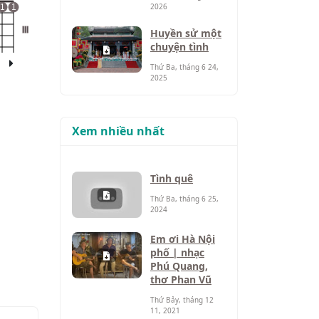
2026
1
1
III
Huyền sử một
chuyện tình
Thứ Ba, tháng 6 24,
2025
Xem nhiều nhất
Tình quê
Thứ Ba, tháng 6 25,
2024
Em ơi Hà Nội
phố | nhạc
Phú Quang,
thơ Phan Vũ
Thứ Bảy, tháng 12
11, 2021