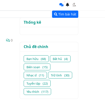
Tìm bài hát
Thống kê
0
Chủ đề chính
Bạn hữu
(68)
Bất hủ
(4)
Biên soạn
(15)
Nhạc sĩ
(11)
Trữ tình
(30)
Tuyển tập
(22)
Yêu thích
(117)