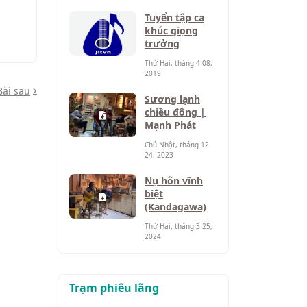
Tuyển tập ca
khúc giọng
trưởng
Thứ Hai, tháng 4 08,
2019
Bài sau
Sương lạnh
chiều đông |
Mạnh Phát
Chủ Nhật, tháng 12
24, 2023
Nụ hôn vĩnh
biệt
(Kandagawa)
Thứ Hai, tháng 3 25,
2024
Trạm phiêu lãng