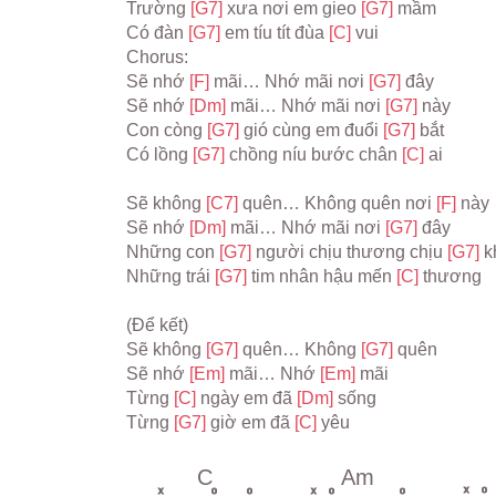
Trường 
[G7] 
xưa nơi em gieo 
[G7] 
mầm
Có đàn 
[G7] 
em tíu tít đùa 
[C] 
vui
Chorus:
Sẽ nhớ 
[F] 
mãi… Nhớ mãi nơi 
[G7] 
đây
Sẽ nhớ 
[Dm] 
mãi… Nhớ mãi nơi 
[G7] 
này
Con còng 
[G7] 
gió cùng em đuổi 
[G7] 
bắt
Có lồng 
[G7] 
chồng níu bước chân 
[C] 
ai
Sẽ không 
[C7] 
quên… Không quên nơi 
[F] 
này
Sẽ nhớ 
[Dm] 
mãi… Nhớ mãi nơi 
[G7] 
đây
Những con 
[G7] 
người chịu thương chịu 
[G7] 
k
Những trái 
[G7] 
tim nhân hậu mến 
[C] 
thương
(Để kết)
Sẽ không 
[G7] 
quên… Không 
[G7] 
quên
Sẽ nhớ 
[Em] 
mãi… Nhớ 
[Em] 
mãi
Từng 
[C] 
ngày em đã 
[Dm] 
sống
Từng 
[G7] 
giờ em đã 
[C] 
yêu
C
Am
x
o
x
o
o
x
o
o