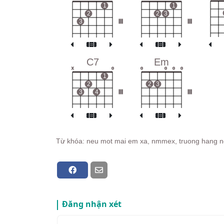
1
1
2
2
3
3
III
III
C7
Em
x
o
o
o
o
o
1
2
2
3
3
4
III
III
Từ khóa: neu mot mai em xa, nmmex, truong hang n
Đăng nhận xét