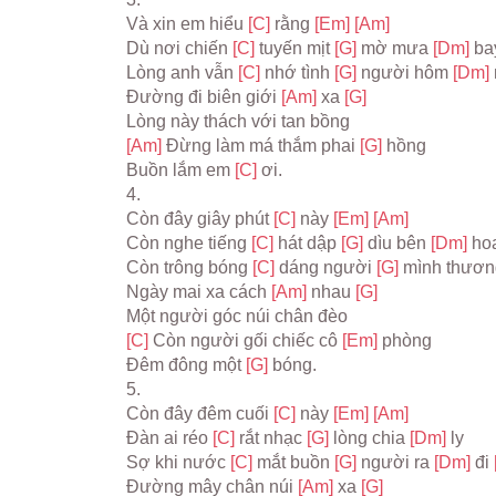
Và xin em hiểu 
[C] 
rằng 
[Em] 
[Am]
Dù nơi chiến 
[C] 
tuyến mịt 
[G] 
mờ mưa 
[Dm] 
ba
Lòng anh vẫn 
[C] 
nhớ tình 
[G] 
người hôm 
[Dm] 
Đường đi biên giới 
[Am] 
xa 
[G]
Lòng này thách với tan bồng
[Am] 
Đừng làm má thắm phai 
[G] 
hồng
Buồn lắm em 
[C] 
ơi.
4.
Còn đây giây phút 
[C] 
này 
[Em] 
[Am]
Còn nghe tiếng 
[C] 
hát dập 
[G] 
dìu bên 
[Dm] 
ho
Còn trông bóng 
[C] 
dáng người 
[G] 
mình thươn
Ngày mai xa cách 
[Am] 
nhau 
[G]
Một người góc núi chân đèo
[C] 
Còn người gối chiếc cô 
[Em] 
phòng
Đêm đông một 
[G] 
bóng.
5.
Còn đây đêm cuối 
[C] 
này 
[Em] 
[Am]
Đàn ai réo 
[C] 
rắt nhạc 
[G] 
lòng chia 
[Dm] 
ly
Sợ khi nước 
[C] 
mắt buồn 
[G] 
người ra 
[Dm] 
đi 
Đường mây chân núi 
[Am] 
xa 
[G]