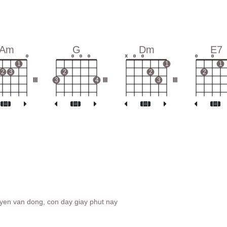
Am
G
Dm
E7
o
o
o
o
x
o
o
o
o
1
1
1
2
3
2
2
2
III
3
4
III
3
III
uyen van dong, con day giay phut nay