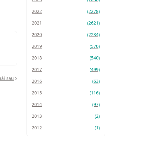
2022
(2278)
2021
(2621)
2020
(2234)
2019
(570)
2018
(540)
2017
(499)
Bài sau
2016
(63)
2015
(116)
2014
(97)
2013
(2)
2012
(1)