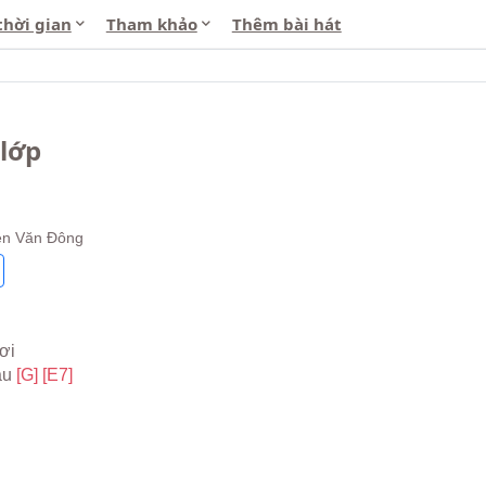
thời gian
Tham khảo
Thêm bài hát
 lớp
ễn Văn Đông
ơi
u 
[G] 
[E7]