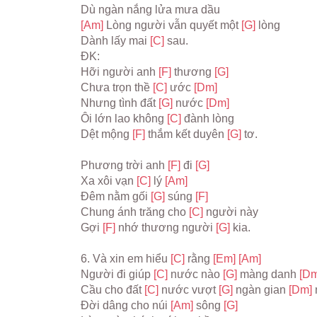
Dù ngàn nắng lửa mưa dầu
[Am] 
Lòng người vẫn quyết một 
[G] 
lòng
Dành lấy mai 
[C] 
sau.
ĐK:
Hỡi người anh 
[F] 
thương 
[G]
Chưa trọn thề 
[C] 
ước 
[Dm]
Nhưng tình đất 
[G] 
nước 
[Dm]
Ôi lớn lao không 
[C] 
đành lòng
Dệt mộng 
[F] 
thắm kết duyên 
[G] 
tơ.
Phương trời anh 
[F] 
đi 
[G]
Xa xôi vạn 
[C] 
lý 
[Am]
Đêm nằm gối 
[G] 
súng 
[F]
Chung ánh trăng cho 
[C] 
người này
Gợi 
[F] 
nhớ thương người 
[G] 
kia.
6. Và xin em hiểu 
[C] 
rằng 
[Em] 
[Am]
Người đi giúp 
[C] 
nước nào 
[G] 
màng danh 
[Dm
Cầu cho đất 
[C] 
nước vượt 
[G] 
ngàn gian 
[Dm] 
Đời dâng cho núi 
[Am] 
sông 
[G]