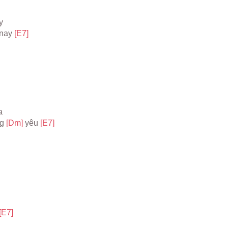
y
nay 
[E7]
a
g 
[Dm] 
yêu 
[E7]
[E7]