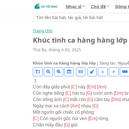
Nhạc sĩ
Chủ đề
Dòng 
Trang chủ
Khúc tình ca hàng hàng lớp
Thứ Ba, tháng 6 03, 2025
Khúc tình ca hàng hàng lớp lớp
| Sáng tác: Nguy
b
#
 1.
Còn đây giây phút 
[C] 
này 
[Em] 
[Am]
Còn nghe tiếng 
[C] 
hát nụ 
[G] 
cười xinh 
[Dm] 
tư
Còn trông ánh 
[C] 
mắt còn 
[G] 
cầm tay 
[Dm] 
nha
Ngày mai xa cách 
[Am] 
nhau 
[G]
Một người gối chiếc cô phòng
[C] 
Còn người góc núi ven 
[Em] 
rừng
Chân mây đầu 
[G] 
gió.