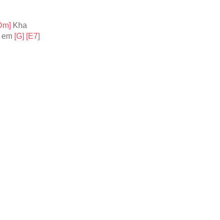
Dm] 
Kha
 
em 
[G] 
[E7]