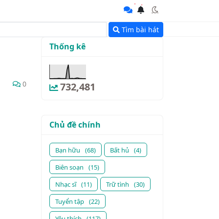
Tìm bài hát
Thống kê
0
732,481
Chủ đề chính
Bạn hữu
(68)
Bất hủ
(4)
Biên soạn
(15)
Nhạc sĩ
(11)
Trữ tình
(30)
Tuyển tập
(22)
Yêu thích
(117)