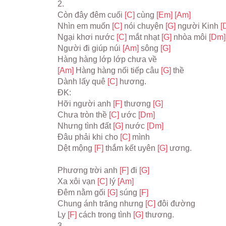
2.
Còn đây đêm cuối 
[C] 
cùng 
[Em] 
[Am]
Nhìn em muốn 
[C] 
nói chuyện 
[G] 
người Kinh 
[
Ngại khơi nước 
[C] 
mắt nhạt 
[G] 
nhòa môi 
[Dm]
Người đi giúp núi 
[Am] 
sông 
[G]
Hàng hàng lớp lớp chưa về
[Am] 
Hàng hàng nối tiếp câu 
[G] 
thề
Dành lấy quê 
[C] 
hương.
ĐK:
Hỡi người anh 
[F] 
thương 
[G]
Chưa tròn thề 
[C] 
ước 
[Dm]
Nhưng tình đất 
[G] 
nước 
[Dm]
Đâu phải khi cho 
[C] 
mình
Dệt mộng 
[F] 
thắm kết uyên 
[G] 
ương.
Phương trời anh 
[F] 
đi 
[G]
Xa xôi vạn 
[C] 
lý 
[Am]
Đêm nằm gối 
[G] 
súng 
[F]
Chung ánh trăng nhưng 
[C] 
đôi đường
Ly 
[F] 
cách trong tình 
[G] 
thương.
3.