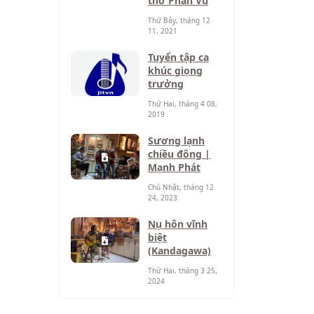
thơ Phan Vũ
Thứ Bảy, tháng 12
11, 2021
Tuyển tập ca
khúc giọng
trưởng
Thứ Hai, tháng 4 08,
2019
Sương lạnh
chiều đông |
Mạnh Phát
Chủ Nhật, tháng 12
24, 2023
Nụ hôn vĩnh
biệt
(Kandagawa)
Thứ Hai, tháng 3 25,
2024