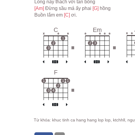
Lòng này thách với tan bồng
[Am] 
Đừng sầu má ấy phai 
[G] 
hồng
Buồn lắm em 
[C] 
ơi.
C
Em
x
o
x
o
o
o
o
o
o
1
2
2
3
3
III
III
F
1
1
1
2
3
4
III
Từ khóa: khuc tinh ca hang hang lop lop, ktchhll, ng