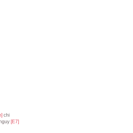
] 
chi
nguy 
[E7]