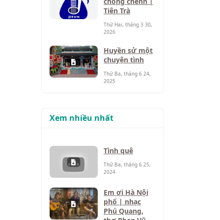
chông chênh |
Tiên Trà
Thứ Hai, tháng 3 30,
2026
Huyền sử một
chuyện tình
Thứ Ba, tháng 6 24,
2025
Xem nhiều nhất
Tình quê
Thứ Ba, tháng 6 25,
2024
Em ơi Hà Nội
phố | nhạc
Phú Quang,