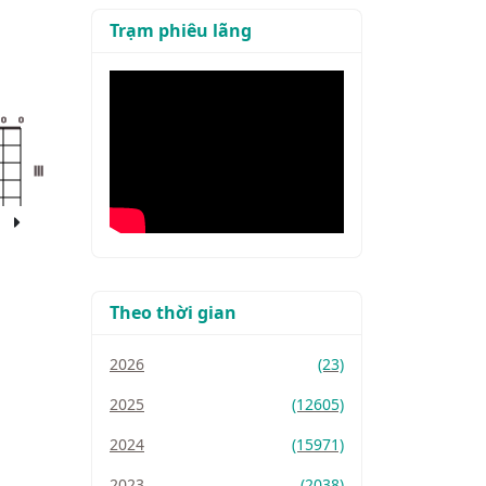
Trạm phiêu lãng
o
o
III
Theo thời gian
2026
(23)
2025
(12605)
2024
(15971)
2023
(2038)