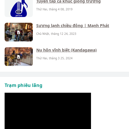
Tuyển tập ca khúc giọng trưởng
Thứ Hai, tháng 4 08, 2019
Sương lạnh chiều đông | Mạnh Phát
Chủ Nhật, tháng 12 24, 2023
Nụ hôn vĩnh biệt (Kandagawa)
Thứ Hai, tháng 3 25, 2024
Trạm phiêu lãng