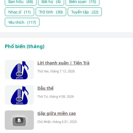
Bạn hữu
(68)
Bất hủ
(4)
Biên soạn
(15)
Nhạc sĩ
(11)
Trữ tình
(30)
Tuyển tập
(22)
Yêu thích
(117)
Phổ biến (tháng)
Lời thanh xuân | Tiên Trà
Thứ Hai, tháng 7 13, 2026
Dẫu thế
Thứ Tư, tháng 4 08, 2026
Gặp giữa miền cao
Chủ Nhật, tháng 6 01, 2025