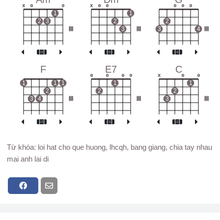
x
o
o
x
o
o
o
o
o
1
1
2
3
2
2
III
3
III
3
4
III
F
E7
C
o
o
o
o
x
o
o
1
1
1
1
1
2
2
2
3
4
III
III
3
III
Từ khóa: loi hat cho que huong, lhcqh, bang giang, chia tay nhau
mai anh lai di