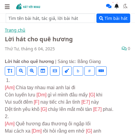
Tìm bài hát
Trang chủ
Lời hát cho quê hương
0
Thứ Tư, tháng 6 04, 2025
Lời hát cho quê hương
| Sáng tác: Bằng Giang
b
#
 1.
[Am] 
Chia tay nhau mai anh lại đi
Còn luyến lưu 
[Dm] 
gì vì mình đâu mấy 
[G] 
khi
Vui suốt đêm 
[F] 
nay tiếc chi ân tình 
[E7] 
này
Dệt tình yêu khô 
[G] 
cháy lên mắt môi tàn 
[E7] 
phai.
2.
[Am] 
Quê hương đau thương ôi ngập lối
Mai cách xa 
[Dm] 
rồi hỏi rằng em nhớ 
[G] 
anh