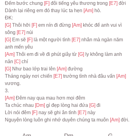
Đếm bước chung 
[F] 
đôi tiếng yêu thương trong 
[E7] 
đời
Dành lại riêng em đó thay lúc ta hẹn 
[Am] 
hò.
ĐK:
[G] 
Thôi hỡi 
[F] 
em nín đi đừng 
[Am] 
khóc để anh vui vì 
sông 
[E7] 
núi
[G] 
Em sẽ 
[F] 
là một người tình 
[E7] 
nhân mà ngàn năm 
anh mến yêu
[Am] 
Thôi em đi về đi phút giây từ 
[G] 
ly không làm anh 
nản 
[C] 
chí
[G] 
Như bao lớp trai lên 
[Am] 
đường
Tháng ngày nơi chiến 
[E7] 
trường tình nhà đâu vấn 
[Am] 
vương.
3.
[Am] 
Đêm nay qua mau hơn mọi đêm
Ta chúc nhau 
[Dm] 
gì đẹp lòng hai đứa 
[G] 
đi
Lời nói đêm 
[F] 
nay sẽ ghi ân tình 
[E7] 
này
Nguyện lòng luôn ghi nhớ duyên chúng ta muôn 
[Am] 
đời.
Am
Dm
G