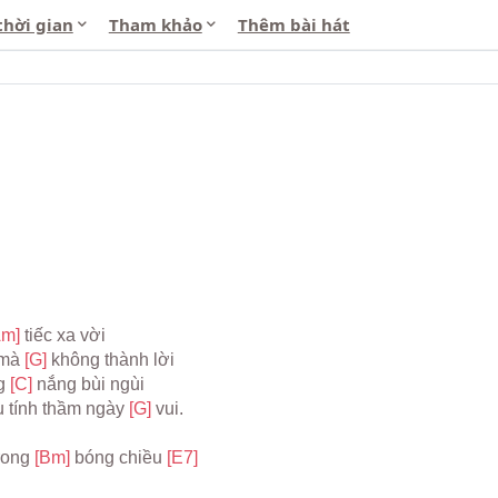
thời gian
Tham khảo
Thêm bài hát
Am] 
tiếc xa vời
 mà 
[G] 
không thành lời
g 
[C] 
nắng bùi ngùi
 tính thầm ngày 
[G] 
vui.
rong 
[Bm] 
bóng chiều 
[E7]