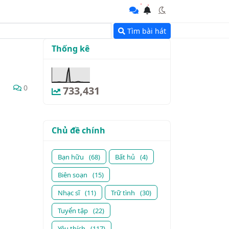
Tìm bài hát
Thống kê
0
733,431
Chủ đề chính
Bạn hữu
(68)
Bất hủ
(4)
Biên soạn
(15)
Nhạc sĩ
(11)
Trữ tình
(30)
Tuyển tập
(22)
Yêu thích
(117)