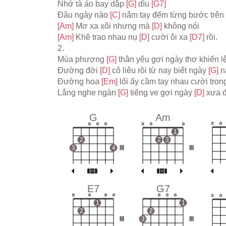
Nhớ tà áo bay dập 
[G] 
dìu 
[G7]
Đâu ngày nào 
[C] 
nắm tay đếm từng bước trên
[Am] 
Mơ xa xôi nhưng mà 
[D] 
không nói
[Am] 
Khẽ trao nhau nụ 
[D] 
cười ôi xa 
[D7] 
rồi.
2.
Mùa phượng 
[G] 
thân yêu gợi ngày thơ khiến lệ
Đường đời 
[D] 
cô liêu rồi từ nay biết ngày 
[G] 
n
Đường hoa 
[Em] 
lối ấy cầm tay nhau cười tron
Lắng nghe ngàn 
[G] 
tiếng ve gợi ngày 
[D] 
xưa đ
G
Am
x
o
o
o
o
x
o
o
1
2
2
3
3
4
III
III
E7
G7
o
o
o
o
o
o
o
x
o
1
1
2
2
III
3
III