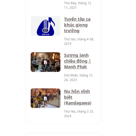
Thứ Bảy, tháng 12
11, 2021
Tuyển tập ca
khúc giọng
trưởng
Thứ Hai, tháng 4 08,
2019
Sương lạnh
chiều đông |
Mạnh Phát
Chủ Nhật, tháng 12
24, 2023
Nụ hôn vĩnh
biệt
(Kandagawa)
Thứ Hai, tháng 3 25,
2024