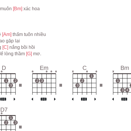
 muôn 
[Bm] 
xác hoa
 
[Am] 
thấm tuôn nhiều
ao gặp lại
g 
[C] 
nắng bồi hồi
ể lòng thầm 
[G] 
mơ.
D
Em
C
Bm
o
o
o
o
o
x
o
o
x
1
1
2
2
3
2
1
3
III
III
3
III
3
4
D7
o
1
2
3
III