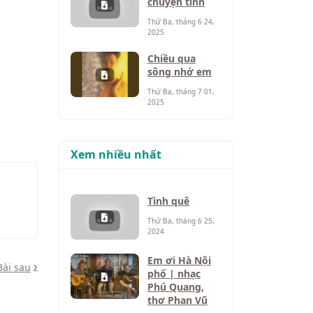
chuyện tình
Thứ Ba, tháng 6 24,
2025
Chiều qua
sông nhớ em
Thứ Ba, tháng 7 01,
2025
Xem nhiều nhất
Tình quê
Thứ Ba, tháng 6 25,
2024
Em ơi Hà Nội
Bài sau
phố | nhạc
Phú Quang,
thơ Phan Vũ