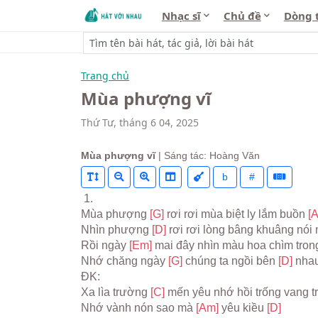
Nhạc sĩ
Chủ đề
Dòng 
Trang chủ
Mùa phượng vĩ
Thứ Tư, tháng 6 04, 2025
Mùa phượng vĩ
| Sáng tác: Hoàng Văn
b
#
 1.
Mùa phượng 
[G] 
rơi rơi mùa biệt ly lắm buồn 
[
Nhìn phượng 
[D] 
rơi rơi lòng bâng khuâng nói
Rồi ngày 
[Em] 
mai đây nhìn màu hoa chìm tron
Nhớ chăng ngày 
[G] 
chúng ta ngồi bên 
[D] 
nhau
ĐK:
Xa lìa trường 
[C] 
mến yêu nhớ hồi trống vang t
Nhớ vành nón sao mà 
[Am] 
yêu kiều 
[D]