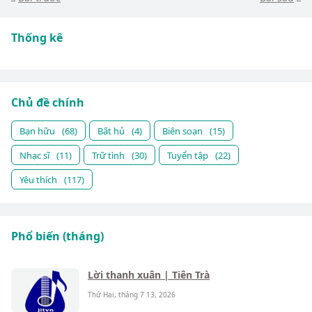
Thống kê
Chủ đề chính
Bạn hữu
(68)
Bất hủ
(4)
Biên soạn
(15)
Nhạc sĩ
(11)
Trữ tình
(30)
Tuyển tập
(22)
Yêu thích
(117)
Phổ biến (tháng)
Lời thanh xuân | Tiên Trà
Thứ Hai, tháng 7 13, 2026