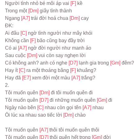
Người tình nhỏ bé môi áp vai 
[F] 
kề
Trong một 
[Dm] 
giây tình thành
Ngang 
[A7] 
trái đời hoá chua 
[Dm] 
cay
ĐK:
Ai đâu 
[C] 
ngờ tình người như mây khói
Không cần 
[F] 
bão cũng bay đầy trời
Có ai 
[A7] 
ngờ đời người như manh áo
Sau cuộc 
[Dm] 
vui còn say nghẹn lời
Có không anh? anh có nghe 
[D7] 
lạnh gia trong 
[Gm] 
đêm?
Hay ít 
[C] 
ra một thoáng bâng 
[F] 
khuâng?
Hay đã 
[E7] 
xem đời một màu 
[A7] 
trắng?
2.
Tôi muốn quên 
[Dm] 
đi tôi muốn quên đi
Tôi muốn quên 
[D7] 
đi những muốn quên 
[Gm] 
đi
Ngày nào bên 
[C] 
nhau còn gọi tên 
[A7] 
nhau
Ôi lúc xa nhau sao tiếc lời 
[Dm] 
chào
Tôi muốn quên 
[A7] 
thôi tôi muốn quên thôi
Tôi muốn quên 
[D7] 
thôi quên hết trong 
[Gm] 
đời