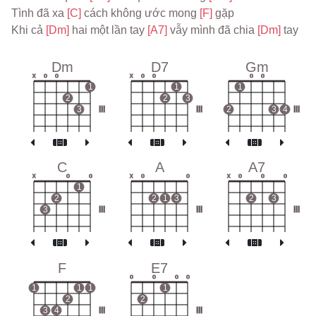
Tình đã xa 
[C] 
cách không ước mong 
[F] 
gặp
Khi cả 
[Dm] 
hai một lần tay 
[A7] 
vẫy mình đã chia 
[Dm] 
tay
Dm
D7
Gm
x
o
o
x
o
o
o
o
1
1
1
2
2
3
3
III
III
2
3
4
III
C
A
A7
x
o
o
x
o
o
x
o
o
o
1
2
2
1
3
2
3
3
III
III
III
F
E7
o
o
o
o
1
1
1
1
2
2
3
4
III
III