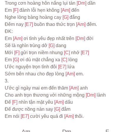
Trong cơn hoàng hôn nắng lụi tàn 
[Dm] 
dần
Em 
[F] 
đành lỗi hẹn không 
[Am] 
đến
Nghe lòng bàng hoàng cay 
[G] 
đắng
Đêm nay 
[E7] 
buồn thao thức trọn 
[Am] 
đêm.
ĐK:
Em 
[Am] 
ơi tình yêu đẹp nhất trên 
[Dm] 
đời
Sẽ là nghìn trùng dở 
[G] 
dang
Mới 
[F] 
gửi trọn niềm nhung 
[C] 
nhớ 
[E7]
Em 
[G] 
ơi dù mặt chẳng xa 
[C] 
lòng
Ước nguyện trọn tình đôi 
[E7] 
lứa
Sớm bên nhau cho đẹp lòng 
[Am] 
em.
3.
Ước gì ngày mai em đến thăm 
[Am] 
anh
Cho anh trọn thương với những mộng 
[Dm] 
lành
Để 
[F] 
nhìn tận mặt yêu 
[Am] 
dấu
Để được nồng nàn say 
[G] 
đắm
Em nói 
[E7] 
cười yêu quá đi 
[Am] 
thôi.
Am
Dm
F