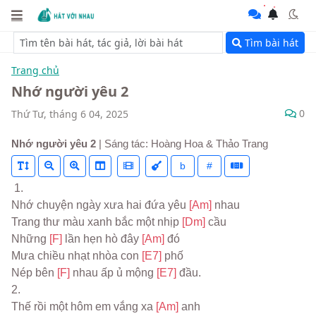
Tìm bài hát
Trang chủ
Nhớ người yêu 2
0
Thứ Tư, tháng 6 04, 2025
Nhớ người yêu 2
| Sáng tác: Hoàng Hoa & Thảo Trang
b
#
 1.
Nhớ chuyện ngày xưa hai đứa yêu 
[Am] 
nhau
Trang thư màu xanh bắc một nhịp 
[Dm] 
cầu
Những 
[F] 
lần hẹn hò đây 
[Am] 
đó
Mưa chiều nhạt nhòa con 
[E7] 
phố
Nép bên 
[F] 
nhau ấp ủ mộng 
[E7] 
đầu.
2.
Thế rồi một hôm em vắng xa 
[Am] 
anh