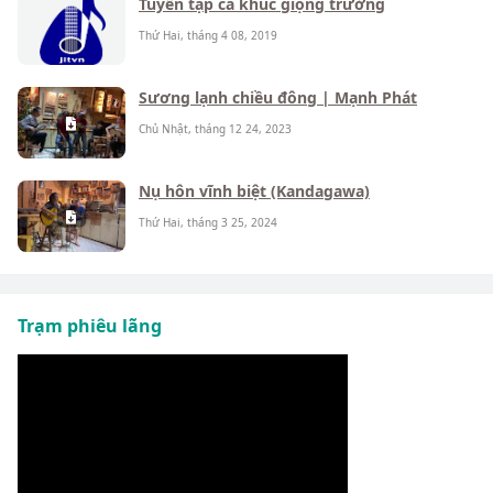
Tuyển tập ca khúc giọng trưởng
Thứ Hai, tháng 4 08, 2019
Sương lạnh chiều đông | Mạnh Phát
Chủ Nhật, tháng 12 24, 2023
Nụ hôn vĩnh biệt (Kandagawa)
Thứ Hai, tháng 3 25, 2024
Trạm phiêu lãng