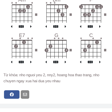
x
o
o
x
o
o
1
1
1
1
1
2
3
2
2
III
3
III
3
4
III
E7
G
C
o
o
o
o
o
o
o
x
o
o
1
1
2
2
2
III
3
4
III
3
III
Từ khóa: nho nguoi yeu 2, nny2, hoang hoa thao trang, nho
chuyen ngay xua hai dua yeu nhau