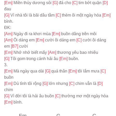
[Em] 
Miền thùy dương sỏi 
[G] 
đá cho 
[C] 
tim bớt quặn 
[D] 
đau
[G] 
Vì nhà tôi là bãi dâu tằm 
[C] 
thèm ôi một ngày hòa 
[Em] 
bình.
ĐK:
[Am] 
Ngày đi ra khơi mùa 
[Em] 
buồn dâng trên môi
[Am] 
Ôi dáng em 
[Em] 
cười ôi dáng em 
[C] 
cười ôi dáng 
em 
[B7] 
cười
[Em] 
Nhớ nhớ biết mấy 
[Am] 
thương yêu bao nhiêu
[G] 
Tôi gom trong cánh hải âu 
[Em] 
buồn.
3.
[Em] 
Mà ngày qua dài 
[G] 
quá thân 
[Em] 
tôi lắm mưa 
[C] 
buồn
[Em] 
Dù tình tôi rộng 
[G] 
lớn nhưng 
[C] 
chim vẫn là 
[D] 
chim
[G] 
Vì đời tôi là hải âu buồn 
[C] 
thường mơ một ngày hòa 
[Em] 
bình.
Em
G
C