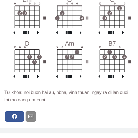
o
o
o
o
o
o
o
x
o
o
1
2
3
2
2
III
3
4
III
3
III
D
Am
B7
x
o
o
x
o
o
x
o
1
1
1
2
2
3
2
3
4
3
III
III
III
Từ khóa: noi buon hai au, nbha, vinh thuan, ngay ra di lan cuoi
toi mo dang em cuoi