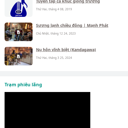
Tuyển tập ca khúc giọng trưởng
Thứ Hai, tháng 4 08, 2019
Sương lạnh chiều đông | Mạnh Phát
Chủ Nhật, tháng 12 24, 2023
Nụ hôn vĩnh biệt (Kandagawa)
Thứ Hai, tháng 3 25, 2024
Trạm phiêu lãng