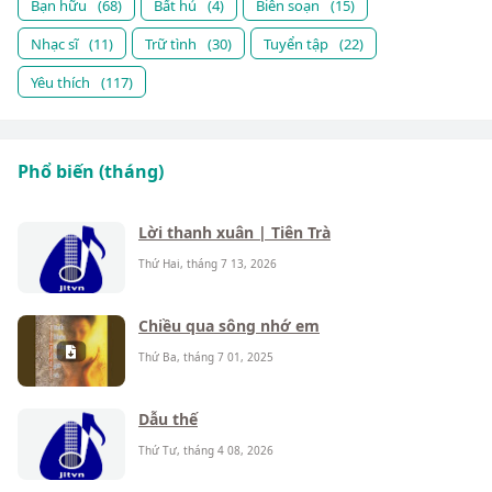
Bạn hữu
(68)
Bất hủ
(4)
Biên soạn
(15)
Nhạc sĩ
(11)
Trữ tình
(30)
Tuyển tập
(22)
Yêu thích
(117)
Phổ biến (tháng)
Lời thanh xuân | Tiên Trà
Thứ Hai, tháng 7 13, 2026
Chiều qua sông nhớ em
Thứ Ba, tháng 7 01, 2025
Dẫu thế
Thứ Tư, tháng 4 08, 2026