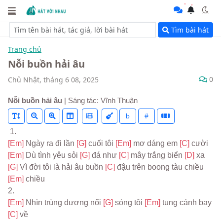
Tìm bài hát
Trang chủ
Nỗi buồn hải âu
0
Chủ Nhật, tháng 6 08, 2025
Nỗi buồn hải âu
| Sáng tác: Vĩnh Thuận
b
#
 1.
[Em] 
Ngày ra đi lần 
[G] 
cuối tôi 
[Em] 
mơ dáng em 
[C] 
cười
[Em] 
Dù tình yêu sỏi 
[G] 
đá như 
[C] 
mây trắng biển 
[D] 
xa
[G] 
Vì đời tôi là hải âu buồn 
[C] 
đậu trên boong tàu chiều 
[Em] 
chiều
2.
[Em] 
Nhìn trùng dương nổi 
[G] 
sóng tôi 
[Em] 
tung cánh bay 
[C] 
về