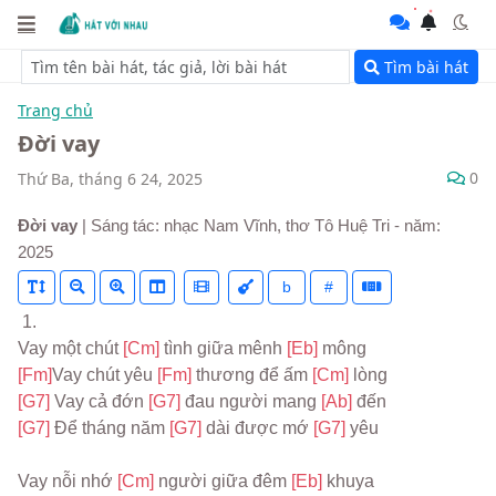
Tìm bài hát
Trang chủ
Đời vay
0
Thứ Ba, tháng 6 24, 2025
Đời vay
| Sáng tác: nhạc Nam Vĩnh, thơ Tô Huệ Tri - năm:
2025
b
#
 1.
Vay một chút 
[Cm] 
tình giữa mênh 
[Eb] 
mông
[Fm]
Vay chút yêu 
[Fm] 
thương để ấm 
[Cm] 
lòng
[G7] 
Vay cả đớn 
[G7] 
đau người mang 
[Ab] 
đến
[G7] 
Để tháng năm 
[G7] 
dài được mớ 
[G7] 
yêu
Vay nỗi nhớ 
[Cm] 
người giữa đêm 
[Eb] 
khuya