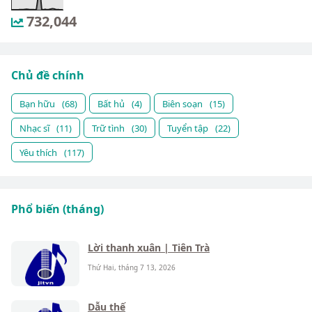
732,044
Chủ đề chính
Bạn hữu
(68)
Bất hủ
(4)
Biên soạn
(15)
Nhạc sĩ
(11)
Trữ tình
(30)
Tuyển tập
(22)
Yêu thích
(117)
Phổ biến (tháng)
Lời thanh xuân | Tiên Trà
Thứ Hai, tháng 7 13, 2026
Dẫu thế