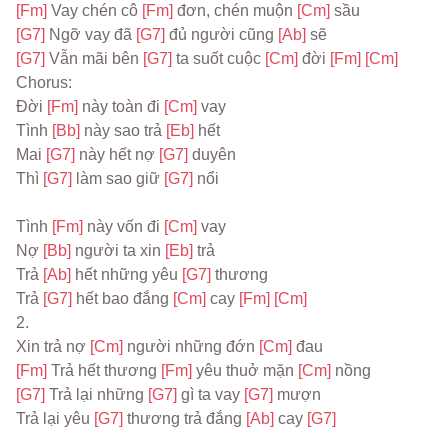
[Fm] 
Vay chén cô 
[Fm] 
đơn, chén muộn 
[Cm] 
sầu
[G7] 
Ngỡ vay đã 
[G7] 
đủ người cũng 
[Ab] 
sẽ
[G7] 
Vẫn mãi bên 
[G7] 
ta suốt cuộc 
[Cm] 
đời 
[Fm] 
[Cm]
Chorus:
Đời 
[Fm] 
này toàn đi 
[Cm] 
vay
Tình 
[Bb] 
này sao trả 
[Eb] 
hết
Mai 
[G7] 
này hết nợ 
[G7] 
duyên
Thì 
[G7] 
làm sao giữ 
[G7] 
nổi
Tình 
[Fm] 
này vốn đi 
[Cm] 
vay
Nợ 
[Bb] 
người ta xin 
[Eb] 
trả
Trả 
[Ab] 
hết những yêu 
[G7] 
thương
Trả 
[G7] 
hết bao đắng 
[Cm] 
cay 
[Fm] 
[Cm]
2.
Xin trả nợ 
[Cm] 
người những đớn 
[Cm] 
đau
[Fm] 
Trả hết thương 
[Fm] 
yêu thuở mặn 
[Cm] 
nồng
[G7] 
Trả lại những 
[G7] 
gì ta vay 
[G7] 
mượn
Trả lại yêu 
[G7] 
thương trả đắng 
[Ab] 
cay 
[G7]