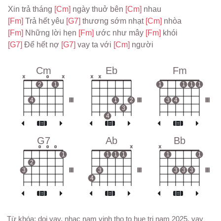
Xin trả tháng 
[Cm] 
ngày thuở bên 
[Cm] 
nhau
[Fm] 
Trả hết yêu 
[G7] 
thương sớm nhạt 
[Cm] 
nhòa
[Fm] 
Những lời hẹn 
[Fm] 
ước như mây 
[Fm] 
khói
[G7] 
Để hết nợ 
[G7] 
vay ta với 
[Cm] 
người
Cm
Eb
Fm
x
o
x
x
x
2
1
1
1
1
1
4
III
1
2
III
3
4
III
3
4
G7
Ab
Bb
o
o
o
x
x
1
1
1
1
1
1
2
3
III
3
III
3
3
3
III
4
Từ khóa: doi vay, nhac nam vinh tho to hue tri nam 2025, vay