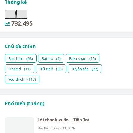
Thống kê
732,495
Chủ đề chính
Bạn hữu
(68)
Bất hủ
(4)
Biên soạn
(15)
Nhạc sĩ
(11)
Trữ tình
(30)
Tuyển tập
(22)
Yêu thích
(117)
Phổ biến (tháng)
Lời thanh xuân | Tiên Trà
Thứ Hai, tháng 7 13, 2026