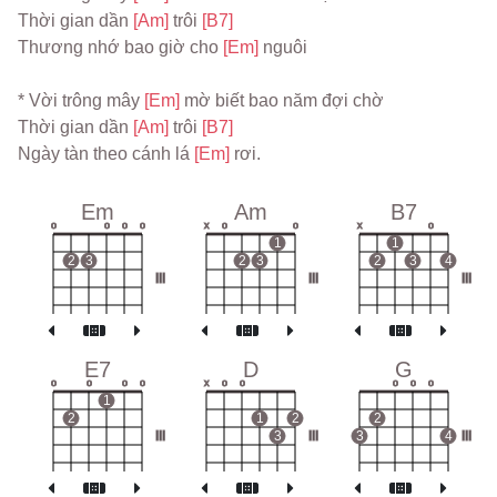
Thời gian dần 
[Am] 
trôi 
[B7]
Thương nhớ bao giờ cho 
[Em] 
nguôi
* Vời trông mây 
[Em] 
mờ biết bao năm đợi chờ
Thời gian dần 
[Am] 
trôi 
[B7]
Ngày tàn theo cánh lá 
[Em] 
rơi.
Em
Am
B7
o
o
o
o
x
o
o
x
o
1
1
2
3
2
3
2
3
4
III
III
III
E7
D
G
o
o
o
o
x
o
o
o
o
o
1
2
1
2
2
III
3
III
3
4
III