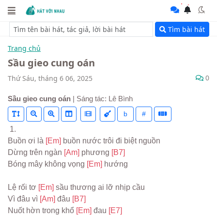
Tìm bài hát
Trang chủ
Sầu gieo cung oán
0
Thứ Sáu, tháng 6 06, 2025
Sầu gieo cung oán
| Sáng tác: Lê Bình
b
#
 1.
Buồn ơi là 
[Em] 
buồn nước trôi đi biệt nguồn
Dừng trên ngàn 
[Am] 
phương 
[B7]
Bóng mây không vọng 
[Em] 
hướng
Lệ rối tơ 
[Em] 
sầu thương ai lỡ nhịp cầu
Vì đâu vì 
[Am] 
đâu 
[B7]
Nuốt hờn trong khổ 
[Em] 
đau 
[E7]