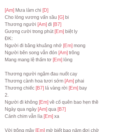
[Am] 
Mưa làm chi 
[D]
Cho lòng vương vấn sầu 
[G] 
bi
Thương người 
[Am] 
đi 
[B7]
Gượng cười trong phút 
[Em] 
biệt ly
ĐK:
Người đi bâng khuâng nhớ 
[Em] 
mong
Người bên song vẫn đón 
[Am] 
trông
Mang mang lệ thấm tơ 
[Em] 
lòng
Thương người ngậm đau nuốt cay
Thương cành hoa tươi sớm 
[Am] 
phai
Thương chiếc 
[B7] 
lá vàng rời 
[Em] 
bay
2.
Người đi không 
[Em] 
về cố quên bao hẹn thề
Ngày qua ngày 
[Am] 
qua 
[B7]
Cánh chim vẫn lìa 
[Em] 
xa
Vời trông mây 
[Em] 
mờ biết bao năm đợi chờ