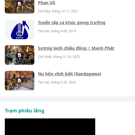
Phan Vũ
Thứ Bảy, tháng 12 11, 2021
Tuyển tập ca khúc giọng trưởng
Thứ Hai, tháng 4 08, 2019
Sương lạnh chiều đông | Mạnh Phát
Chủ Nhật, tháng 12 24, 2023
Nụ hôn vĩnh biệt (Kandagawa)
Thứ Hai, tháng 3 25, 2024
Trạm phiêu lãng