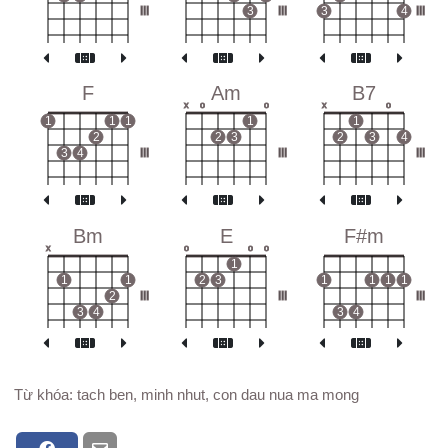
III
3
III
3
4
III
F
Am
B7
x
o
o
x
o
1
1
1
1
1
2
2
3
2
3
4
3
4
III
III
III
Bm
E
F#m
x
o
o
o
1
1
1
2
3
1
1
1
1
2
III
III
III
3
4
3
4
Từ khóa: tach ben, minh nhut, con dau nua ma mong