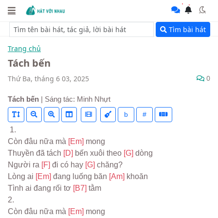
Tìm bài hát
Trang chủ
Tách bến
0
Thứ Ba, tháng 6 03, 2025
Tách bến
| Sáng tác: Minh Nhựt
b
#
 1.
Còn đâu nữa mà 
[Em] 
mong
Thuyền đã tách 
[D] 
bến xuôi theo 
[G] 
dòng
Người ra 
[F] 
đi có hay 
[G] 
chăng?
Lòng ai 
[Em] 
đang luống băn 
[Am] 
khoăn
Tình ai đang rối tơ 
[B7] 
tằm
2.
Còn đâu nữa mà 
[Em] 
mong