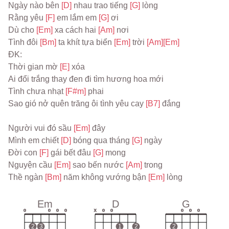
Ngày nào bên 
[D] 
nhau trao tiếng 
[G] 
lòng
Rằng yêu 
[F] 
em lắm em 
[G] 
ơi
Dù cho 
[Em] 
xa cách hai 
[Am] 
nơi
Tình đôi 
[Bm] 
ta khít tựa biển 
[Em] 
trời 
[Am]
[Em]
ĐK:
Thời gian mờ 
[E] 
xóa
Ai đổi trắng thay đen đi tìm hương hoa mới
Tình chưa nhạt 
[F#m] 
phai
Sao gió nở quên trăng ôi tình yêu cay 
[B7] 
đắng
Người vui đó sầu 
[Em] 
đây
Mình em chiết 
[D] 
bóng qua tháng 
[G] 
ngày
Đời con 
[F] 
gái bết đâu 
[G] 
mong
Nguyện cầu 
[Em] 
sao bến nước 
[Am] 
trong
Thề ngàn 
[Bm] 
năm không vướng bận 
[Em] 
lòng
Em
D
G
o
o
o
o
x
o
o
o
o
o
2
3
1
2
2