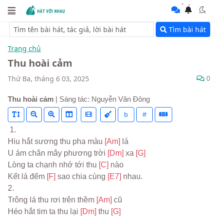
Tìm bài hát
Trang chủ
Thu hoài cảm
0
Thứ Ba, tháng 6 03, 2025
Thu hoài cảm
| Sáng tác: Nguyễn Văn Đông
b
#
 1.
Hiu hắt sương thu pha màu 
[Am] 
lá
U ám chân mây phương trời 
[Dm] 
xa 
[G]
Lòng ta chạnh nhớ tới thu 
[C] 
nào
Kết lá đếm 
[F] 
sao chia cùng 
[E7] 
nhau.
2.
Trông lá thu rơi trên thềm 
[Am] 
cũ
Héo hắt tim ta thu lại 
[Dm] 
thu 
[G]