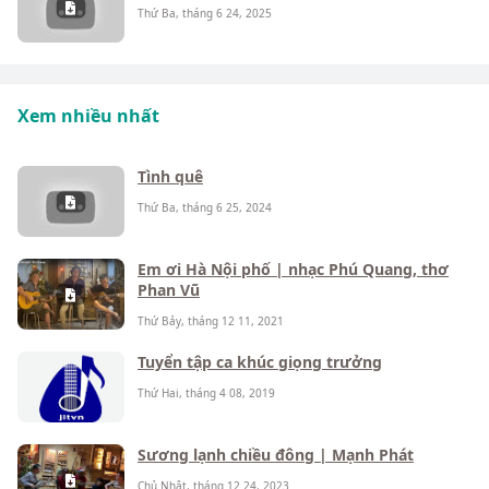
Thứ Ba, tháng 6 24, 2025
Xem nhiều nhất
Tình quê
Thứ Ba, tháng 6 25, 2024
Em ơi Hà Nội phố | nhạc Phú Quang, thơ
Phan Vũ
Thứ Bảy, tháng 12 11, 2021
Tuyển tập ca khúc giọng trưởng
Thứ Hai, tháng 4 08, 2019
Sương lạnh chiều đông | Mạnh Phát
Chủ Nhật, tháng 12 24, 2023