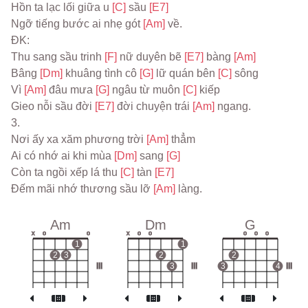
Hồn ta lạc lối giữa u 
[C] 
sầu 
[E7]
Ngỡ tiếng bước ai nhẹ gót 
[Am] 
về.
ĐK:
Thu sang sầu trinh 
[F] 
nữ duyên bẽ 
[E7] 
bàng 
[Am]
Bâng 
[Dm] 
khuâng tình cô 
[G] 
lữ quán bên 
[C] 
sông
Vì 
[Am] 
đâu mưa 
[G] 
ngâu từ muôn 
[C] 
kiếp
Gieo nỗi sầu đời 
[E7] 
đời chuyện trái 
[Am] 
ngang.
3.
Nơi ấy xa xăm phương trời 
[Am] 
thẳm
Ai có nhớ ai khi mùa 
[Dm] 
sang 
[G]
Còn ta ngồi xếp lá thu 
[C] 
tàn 
[E7]
Đếm mãi nhớ thương sầu lỡ 
[Am] 
làng.
Am
Dm
G
x
o
o
x
o
o
o
o
o
1
1
2
3
2
2
III
3
III
3
4
III