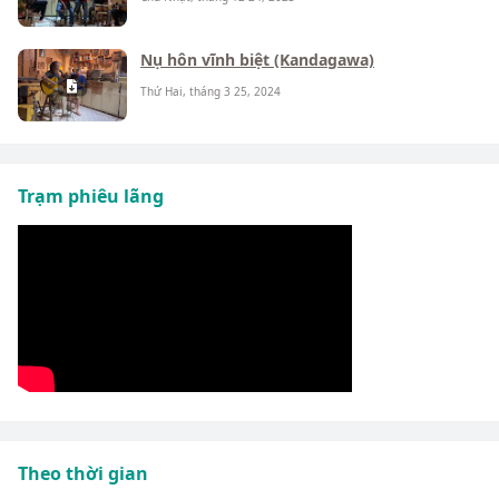
Nụ hôn vĩnh biệt (Kandagawa)
Thứ Hai, tháng 3 25, 2024
Trạm phiêu lãng
Theo thời gian