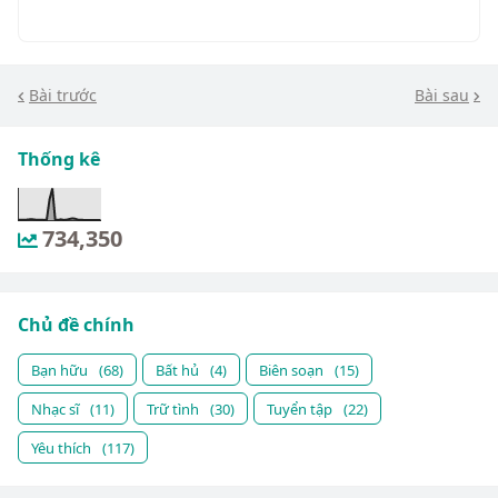
Bài trước
Bài sau
Thống kê
734,350
Chủ đề chính
Bạn hữu
(68)
Bất hủ
(4)
Biên soạn
(15)
Nhạc sĩ
(11)
Trữ tình
(30)
Tuyển tập
(22)
Yêu thích
(117)