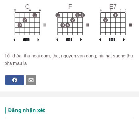
C
F
E7
x
o
o
o
o
o
o
1
1
1
1
1
2
2
2
3
III
3
4
III
III
Từ khóa: thu hoai cam, thc, nguyen van dong, hiu hat suong thu
pha mau la
Đăng nhận xét