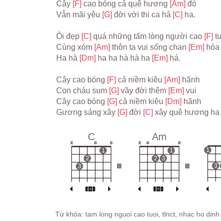
Cây 
[F] 
cao bóng cả quê hương 
[Am] 
đó
Vẫn mãi yêu 
[G] 
đời với thi ca há 
[C] 
ha.
Ôi đẹp 
[C] 
quá những tấm lòng người cao 
[F] 
t
Cùng xóm 
[Am] 
thôn ta vui sống chan 
[Em] 
hòa
Ha hà 
[Dm] 
ha ha hà hà ha 
[Em] 
há.
Cây cao bóng 
[F] 
cả niềm kiêu 
[Am] 
hãnh
Con cháu sum 
[G] 
vầy đời thêm 
[Em] 
vui
Cây cao bóng 
[G] 
cả niềm kiêu 
[Dm] 
hãnh
Gương sáng xây 
[G] 
đời 
[C] 
xây quê hương ha 
C
Am
x
o
o
x
o
o
1
1
1
2
2
3
3
3
III
III
Từ khóa: tam long nguoi cao tuoi, tlnct, nhac ho din