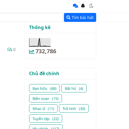
Tìm bài hát
Thống kê
0
732,786
Chủ đề chính
Bạn hữu
(68)
Bất hủ
(4)
Biên soạn
(15)
Nhạc sĩ
(11)
Trữ tình
(30)
Tuyển tập
(22)
Yêu thích
(117)