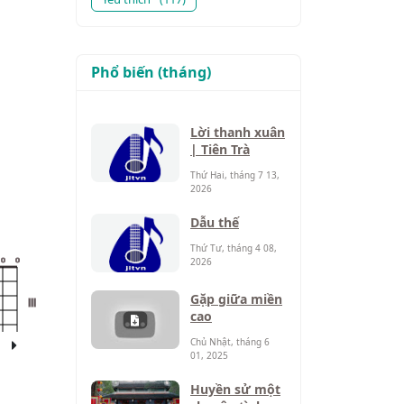
Phổ biến (tháng)
Lời thanh xuân
| Tiên Trà
Thứ Hai, tháng 7 13,
2026
Dẫu thế
Thứ Tư, tháng 4 08,
2026
o
o
Gặp giữa miền
III
cao
Chủ Nhật, tháng 6
01, 2025
Huyền sử một