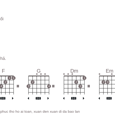
uổi
há.
F
G
Dm
Em
o
o
o
x
o
o
o
o
1
1
1
2
2
2
2
3
4
III
3
4
III
3
III
h phuc tho ho ai toan, xuan den xuan di da bao lan