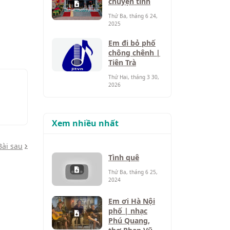
chuyện tình
Thứ Ba, tháng 6 24,
2025
Em đi bỏ phố
chông chênh |
Tiên Trà
Thứ Hai, tháng 3 30,
2026
Xem nhiều nhất
Bài sau
Tình quê
Thứ Ba, tháng 6 25,
2024
Em ơi Hà Nội
phố | nhạc
Phú Quang,