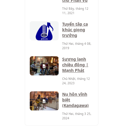
thơ Phan Vũ
Thứ Bảy, tháng 12
11, 2021
Tuyển tập ca
khúc giọng
trưởng
Thứ Hai, tháng 4 08,
2019
Sương lạnh
chiều đông |
Mạnh Phát
Chủ Nhật, tháng 12
24, 2023
Nụ hôn vĩnh
biệt
(Kandagawa)
Thứ Hai, tháng 3 25,
2024