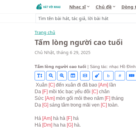
Nhạc sĩ
Chủ đề
Dòng 
Trang chủ
Tấm lòng người cao tuổi
Chủ Nhật, tháng 6 29, 2025
Tấm lòng người cao tuổi
| Sáng tác: nhạc Hồ Đình
b
#
 Xuân 
[C] 
đến xuân đi đã bao 
[Am] 
lần
Da 
[F] 
mồi tóc bạc yếu đôi 
[C] 
chân
Sức 
[Am] 
mòn gối mỏi theo năm 
[F] 
tháng
Dạ 
[G] 
sáng tâm trong mãi vẹn 
[C] 
toàn.
Há 
[Am] 
hà hà 
[F] 
há
Há 
[Dm] 
ha ha 
[G] 
hà.