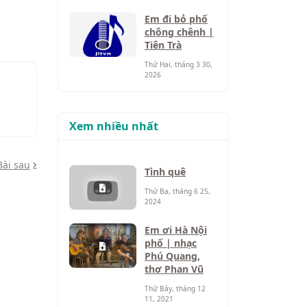
Em đi bỏ phố
chông chênh |
Tiên Trà
Thứ Hai, tháng 3 30,
2026
Xem nhiều nhất
Bài sau
Tình quê
Thứ Ba, tháng 6 25,
2024
Em ơi Hà Nội
phố | nhạc
Phú Quang,
thơ Phan Vũ
Thứ Bảy, tháng 12
11, 2021