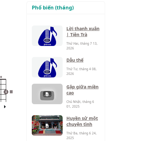
Phổ biến (tháng)
Lời thanh xuân
| Tiên Trà
Thứ Hai, tháng 7 13,
2026
Dẫu thế
Thứ Tư, tháng 4 08,
2026
o
Gặp giữa miền
cao
4
III
Chủ Nhật, tháng 6
01, 2025
Huyền sử một
chuyện tình
Thứ Ba, tháng 6 24,
2025