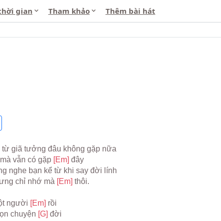
thời gian
Tham khảo
Thêm bài hát
i từ giã tưởng đâu không gặp nữa
mà vẫn có gặp 
[Em] 
đây
g nghe bạn kể từ khi say đời lính
hưng chỉ nhớ mà 
[Em] 
thôi.
t người 
[Em] 
rồi
rọn chuyện 
[G] 
đời