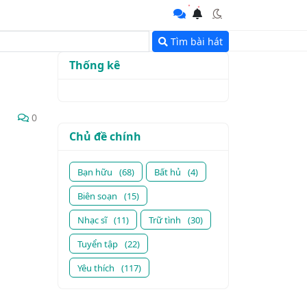
Tìm bài hát
Thống kê
0
Chủ đề chính
Bạn hữu
(68)
Bất hủ
(4)
Biên soạn
(15)
Nhạc sĩ
(11)
Trữ tình
(30)
Tuyển tập
(22)
Yêu thích
(117)