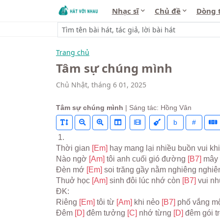
Nhạc sĩ
Chủ đề
Dòng 
Trang chủ
Tâm sự chúng mình
Chủ Nhật, tháng 6 01, 2025
Tâm sự chúng mình
| Sáng tác: Hồng Vân
b
#
 1.
Thời gian 
[Em] 
hay mang lại nhiều buồn vui kh
Nào ngờ 
[Am] 
tôi anh cuối gió đường 
[B7] 
mây 
Đèn mớ 
[Em] 
soi trăng gầy nằm nghiêng nghiên
Thuở học 
[Am] 
sinh đôi lúc nhớ còn 
[B7] 
vui n
ĐK:
Riêng 
[Em] 
tôi từ 
[Am] 
khi nẻo 
[B7] 
phố vắng mộ
Đêm 
[D] 
đêm tưởng 
[C] 
nhớ từng 
[D] 
đêm gói t