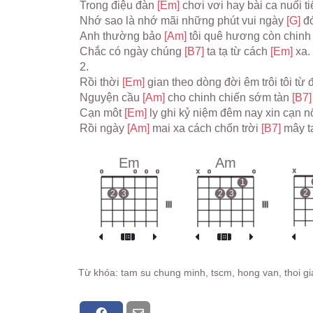
Trong điệu đàn 
[Em] 
chơi vơi hay bài ca nuối ti
Nhớ sao là nhớ mãi những phút vui ngày 
[G] 
đ
Anh thường bảo 
[Am] 
tôi quê hương còn chinh
Chắc có ngày chúng 
[B7] 
ta tạ từ cách 
[Em] 
xa.
2.
Rồi thời 
[Em] 
gian theo dòng đời êm trôi tôi từ
Nguyện cầu 
[Am] 
cho chinh chiến sớm tàn 
[B7]
Cạn môt 
[Em] 
ly ghi kỷ niệm đêm nay xin cạn 
Rồi ngày 
[Am] 
mai xa cách chốn trời 
[B7] 
mây t
Em
Am
x
o
o
o
o
x
o
o
1
2
2
3
2
3
III
III
Từ khóa: tam su chung minh, tscm, hong van, thoi gi