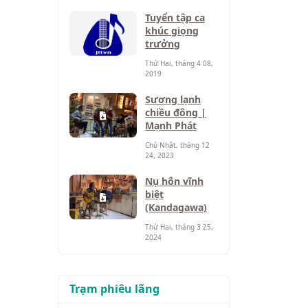
Tuyển tập ca
khúc giọng
trưởng
Thứ Hai, tháng 4 08,
2019
Sương lạnh
chiều đông |
Mạnh Phát
Chủ Nhật, tháng 12
24, 2023
Nụ hôn vĩnh
biệt
(Kandagawa)
Thứ Hai, tháng 3 25,
2024
Trạm phiêu lãng