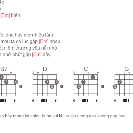
ếc
ó
 
[Em] 
biến
 đó lòng hay mơ nhiều lắm
 
mau ta có lúc gặp 
[Em] 
nhau
nốt niềm thương yêu nỗi nhớ
a nhớ phút gặp 
[Em] 
đây.
B7
D
C
G
o
x
o
o
x
o
o
o
o
1
1
3
4
1
2
2
2
III
3
III
3
III
3
an hay mang lai nhieu buon vui khi tu gia tuong dau khong gap nua