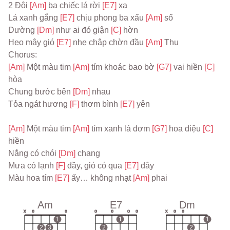
2 Đôi 
[Am] 
ba chiếc lá rời 
[E7] 
xa
Lá xanh gắng 
[E7] 
chịu phong ba xấu 
[Am] 
số
Dường 
[Dm] 
như ai đó giận 
[C] 
hờn
Heo mây gió 
[E7] 
nhẹ chập chờn đầu 
[Am] 
Thu
Chorus:
[Am] 
Một màu tim 
[Am] 
tím khoác bao bờ 
[G7] 
vai hiền 
[C] 
hòa
Chung bước bên 
[Dm] 
nhau
Tỏa ngát hương 
[F] 
thơm bình 
[E7] 
yên
[Am] 
Một màu tim 
[Am] 
tím xanh lá đơm 
[G7] 
hoa diệu 
[C] 
hiền
Nắng có chói 
[Dm] 
chang
Mưa có lạnh 
[F] 
đầy, gió có qua 
[E7] 
đây
Màu hoa tím 
[E7] 
ấy… không nhạt 
[Am] 
phai
Am
E7
Dm
x
o
o
o
o
o
o
x
o
o
1
1
1
2
3
2
2