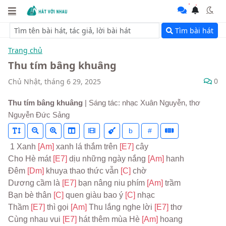
Tìm bài hát
Trang chủ
Thu tím bâng khuâng
0
Chủ Nhật, tháng 6 29, 2025
Thu tím bâng khuâng
| Sáng tác: nhạc Xuân Nguyễn, thơ
Nguyễn Đức Sảng
b
#
 1 Xanh 
[Am] 
xanh lá thắm trên 
[E7] 
cây
Cho Hè mát 
[E7] 
dịu những ngày nắng 
[Am] 
hanh
Đêm 
[Dm] 
khuya thao thức vẫn 
[C] 
chờ
Dương cầm là 
[E7] 
bạn nâng niu phím 
[Am] 
trầm
Bạn bè thân 
[C] 
quen giàu bao ý 
[C] 
nhạc
Thầm 
[E7] 
thì gọi 
[Am] 
Thu lắng nghe lời 
[E7] 
thơ
Cùng nhau vui 
[E7] 
hát thêm mùa Hè 
[Am] 
hoang