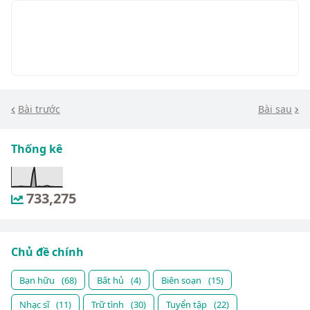
Bài trước
Bài sau
Thống kê
733,275
Chủ đề chính
Bạn hữu
(68)
Bất hủ
(4)
Biên soạn
(15)
Nhạc sĩ
(11)
Trữ tình
(30)
Tuyển tập
(22)