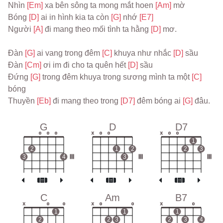
Nhìn 
[Em] 
xa bên sông ta mong mắt hoen 
[Am] 
mờ
Bóng 
[D] 
ai in hình kia ta còn 
[G] 
nhớ 
[E7]
Người 
[A] 
đi mang theo mối tình ta hằng 
[D] 
mơ.
Đàn 
[G] 
ai vang trong đêm 
[C] 
khuya như nhắc 
[D] 
sầu
Đàn 
[Cm] 
ơi im đi cho ta quên hết 
[D] 
sầu
Đứng 
[G] 
trong đêm khuya trong sương mình ta một 
[C] 
bóng
Thuyền 
[Eb] 
đi mang theo trong 
[D7] 
đêm bóng ai 
[G] 
đâu.
G
D
D7
o
o
o
x
o
o
x
o
o
1
2
1
2
2
3
3
4
III
3
III
III
C
Am
B7
x
o
o
x
o
o
x
o
1
1
1
2
2
3
2
3
4