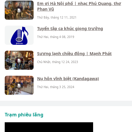
Em ơi Hà Nội phố | nhạc Phú Quang, thơ
Phan Vũ
Thứ Bảy, tháng 12 11, 2021
Tuyển tập ca khúc giọng trưởng
Thứ Hai, tháng 4 08, 2019
Sương lạnh chiều đông | Mạnh Phát
Chủ Nhật, tháng 12 24, 2023
Nụ hôn vĩnh biệt (Kandagawa)
Thứ Hai, tháng 3 25, 2024
Trạm phiêu lãng