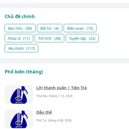
Chủ đề chính
Bạn hữu
(68)
Bất hủ
(4)
Biên soạn
(15)
Nhạc sĩ
(11)
Trữ tình
(30)
Tuyển tập
(22)
Yêu thích
(117)
Phổ biến (tháng)
Lời thanh xuân | Tiên Trà
Thứ Hai, tháng 7 13, 2026
Dẫu thế
Thứ Tư, tháng 4 08, 2026