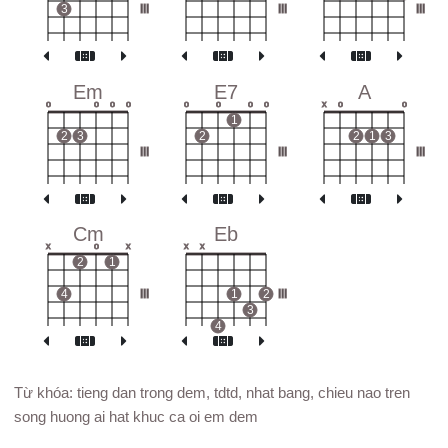
3
III
III
III
Em
E7
A
o
o
o
o
o
o
o
o
x
o
o
1
2
3
2
2
1
3
III
III
III
Cm
Eb
x
o
x
x
x
2
1
4
III
1
2
III
3
4
Từ khóa: tieng dan trong dem, tdtd, nhat bang, chieu nao tren
song huong ai hat khuc ca oi em dem