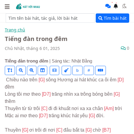
Tìm bài hát
Trang chủ
Tiếng đàn trong đêm
0
Chủ Nhật, tháng 6 01, 2025
Tiếng đàn trong đêm
| Sáng tác: Nhật Bằng
b
#
 Chiều nào trên 
[G] 
sông Hương ai hát khúc ca ôi êm 
[D] 
đềm
Lòng tôi mơ theo 
[D7] 
trăng nhìn xa trông bóng bên 
[G] 
thềm
Thuyền từ từ trôi 
[C] 
đi đi khuất nơi xa xa chân 
[Am] 
trời
Mặc ai mơ theo 
[D7] 
trăng khúc hát yêu 
[G] 
đời.
Thuyền 
[G] 
ơi trôi đi nơi 
[C] 
đâu bắt ta 
[G] 
chờ 
[B7]