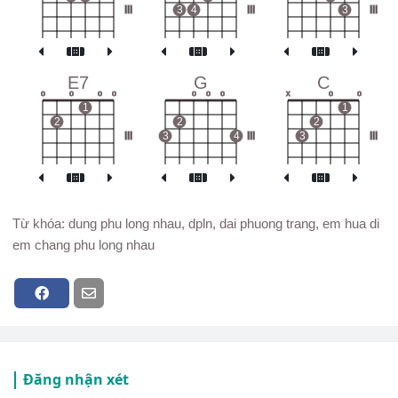
III
3
4
III
3
III
E7
G
C
o
o
o
o
o
o
o
x
o
o
1
1
2
2
2
III
3
4
III
3
III
Từ khóa: dung phu long nhau, dpln, dai phuong trang, em hua di
em chang phu long nhau
Đăng nhận xét