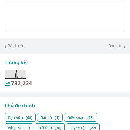
Bài trước
Bài sau
Thống kê
732,224
Chủ đề chính
Bạn hữu
(68)
Bất hủ
(4)
Biên soạn
(15)
Nhạc sĩ
(11)
Trữ tình
(30)
Tuyển tập
(22)