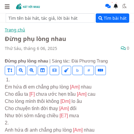
Tìm bài hát
Trang chủ
Đừng phụ lòng nhau
0
Thứ Sáu, tháng 6 06, 2025
Đừng phụ lòng nhau
| Sáng tác: Đài Phương Trang
b
#
 1.
Em hứa đi em chẳng phụ lòng 
[Am] 
nhau
Cho dẫu ta 
[F] 
chưa ước hẹn trầu 
[Am] 
cau
Cho lòng mình thôi không 
[Dm] 
lo âu
Cho chuyện tình đời thay 
[Am] 
đổi
Như trời sớm nắng chiều 
[E7] 
mưa
2.
Anh hứa đi anh chẳng phụ lòng 
[Am] 
nhau