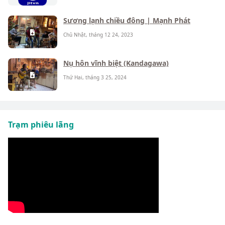
Sương lạnh chiều đông | Mạnh Phát
Chủ Nhật, tháng 12 24, 2023
Nụ hôn vĩnh biệt (Kandagawa)
Thứ Hai, tháng 3 25, 2024
Trạm phiêu lãng