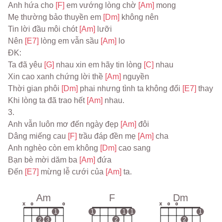
Anh hứa cho 
[F] 
em vướng lòng chờ 
[Am] 
mong
Mẹ thường bảo thuyền em 
[Dm] 
không nên
Tin lời đầu môi chót 
[Am] 
lưỡi
Nên 
[E7] 
lòng em vẫn sầu 
[Am] 
lo
ĐK:
Ta đã yêu 
[G] 
nhau xin em hãy tin lòng 
[C] 
nhau
Xin cao xanh chứng lời thề 
[Am] 
nguyền
Thời gian phôi 
[Dm] 
phai nhưng tình ta không đổi 
[E7] 
thay
Khi lòng ta đã trao hết 
[Am] 
nhau.
3.
Anh vẫn luôn mơ đến ngày đẹp 
[Am] 
đôi
Dâng miếng cau 
[F] 
trầu đáp đền mẹ 
[Am] 
cha
Anh nghèo còn em không 
[Dm] 
cao sang
Bạn bè mời dăm ba 
[Am] 
đứa
Đến 
[E7] 
mừng lễ cưới của 
[Am] 
ta.
Am
F
Dm
x
o
o
x
o
o
1
1
1
1
1
2
3
2
2