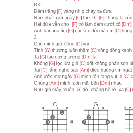
ĐK:
Đêm trăng 
[F] 
vàng nhịp chày xa đưa
Như nhắc gợi ngày 
[C] 
thơ khi 
[F] 
chúng ta còn
Hai đứa vẫn chơi 
[F] 
trò làm đám cưới cô 
[Dm] 
Anh hái hoa tím 
[G] 
cài làm đôi má em 
[C] 
hồng
2.
Quê mình giờ đông 
[C] 
vui
Tình 
[G] 
thương luôn thắm 
[C] 
nồng đồng xanh
Ta 
[G] 
tạo dựng tương 
[Dm] 
lai
Không 
[G] 
lọc lừa giả 
[C] 
dối không phấn son p
Tai 
[C] 
lắng nghe sáo 
[Am] 
diều buồng tim ngát
Anh ước mơ ngày 
[G] 
mình rộn ràng vui lễ 
[C] 
Chúng 
[Am] 
mình luôn mãi bên 
[Dm] 
nhau
Như gió mây muôn 
[G] 
đời chẳng hề rời xa 
[C] 
C
G
x
o
x
o
o
o
o
o
1
2
2
3
III
3
4
III