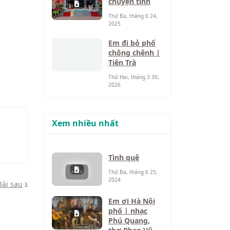
chuyện tình
Thứ Ba, tháng 6 24,
2025
Em đi bỏ phố
chông chênh |
Tiên Trà
Thứ Hai, tháng 3 30,
2026
Xem nhiều nhất
Tình quê
Thứ Ba, tháng 6 25,
2024
Bài sau
Em ơi Hà Nội
phố | nhạc
Phú Quang,