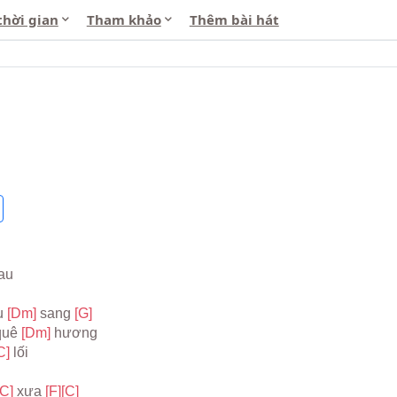
thời gian
Tham khảo
Thêm bài hát
au
u 
[Dm] 
sang 
[G]
quê 
[Dm] 
hương
C] 
lối
[C] 
xưa 
[F]
[C]