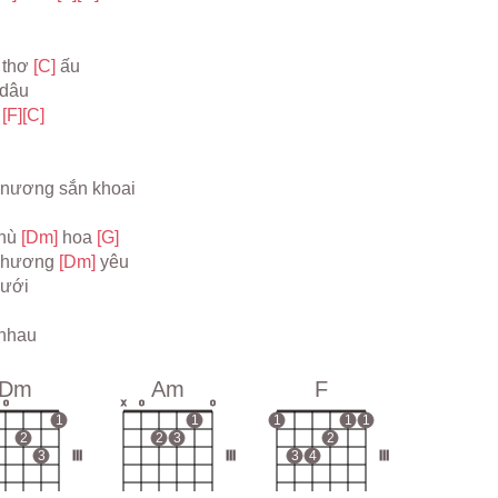
 thơ 
[C] 
ấu
dâu
 
[F]
[C]
 nương sắn khoai
hù 
[Dm] 
hoa 
[G]
 hương 
[Dm] 
yêu
cưới
nhau
Dm
Am
F
o
x
o
o
1
1
1
1
1
2
2
3
2
3
III
III
3
4
III