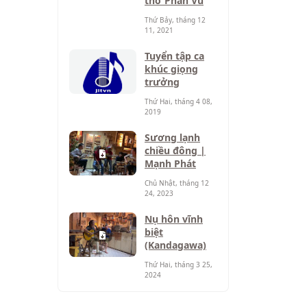
thơ Phan Vũ
Thứ Bảy, tháng 12
11, 2021
Tuyển tập ca
khúc giọng
trưởng
Thứ Hai, tháng 4 08,
2019
Sương lạnh
chiều đông |
Mạnh Phát
Chủ Nhật, tháng 12
24, 2023
Nụ hôn vĩnh
biệt
(Kandagawa)
Thứ Hai, tháng 3 25,
2024