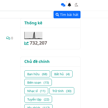
Tìm bài hát
Thống kê
0
732,207
Chủ đề chính
Bạn hữu
(68)
Bất hủ
(4)
Biên soạn
(15)
Nhạc sĩ
(11)
Trữ tình
(30)
Tuyển tập
(22)
Yêu thích
(117)