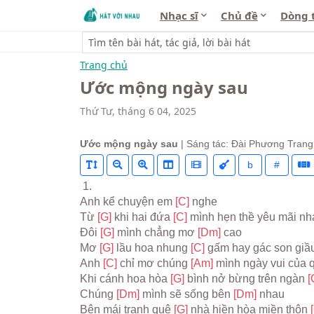
Nhạc sĩ
Chủ đề
Dòng 
Trang chủ
Ước mộng ngày sau
Thứ Tư, tháng 6 04, 2025
Ước mộng ngày sau
| Sáng tác: Đài Phương Trang
b
#
 1.
Anh kể chuyện em 
[C] 
nghe
Từ 
[G] 
khi hai đứa 
[C] 
mình hẹn thề yêu mãi nh
Đôi 
[G] 
mình chẳng mơ 
[Dm] 
cao
Mơ 
[G] 
lầu hoa nhung 
[C] 
gấm hay gác son giầ
Anh 
[C] 
chỉ mơ chúng 
[Am] 
mình ngày vui của 
Khi cánh hoa hòa 
[G] 
bình nở bừng trên ngàn 
[
Chúng 
[Dm] 
mình sẽ sống bên 
[Dm] 
nhau
Bên mái tranh quê 
[G] 
nhà hiền hòa miền thôn 