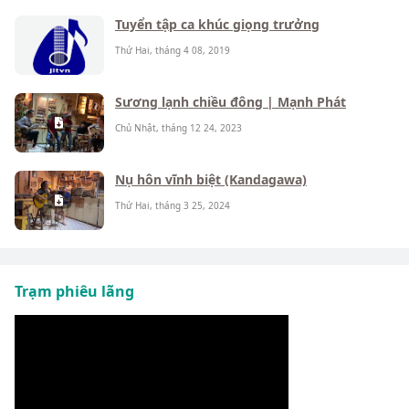
Tuyển tập ca khúc giọng trưởng
Thứ Hai, tháng 4 08, 2019
Sương lạnh chiều đông | Mạnh Phát
Chủ Nhật, tháng 12 24, 2023
Nụ hôn vĩnh biệt (Kandagawa)
Thứ Hai, tháng 3 25, 2024
Trạm phiêu lãng