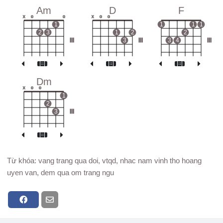
Am
D
F
x
o
o
x
o
o
1
1
1
1
2
3
1
2
2
III
3
III
3
4
III
Dm
x
o
o
1
2
3
III
Từ khóa: vang trang qua doi, vtqd, nhac nam vinh tho hoang
uyen van, dem qua om trang ngu