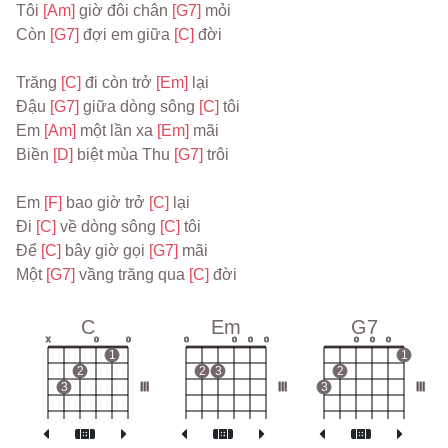
Tôi 
[Am] 
giờ đôi chân 
[G7] 
mỏi
Còn 
[G7] 
đợi em giữa 
[C] 
đời
Trăng 
[C] 
đi còn trở 
[Em] 
lại
Đậu 
[G7] 
giữa dòng sông 
[C] 
tôi
Em 
[Am] 
một lần xa 
[Em] 
mãi
Biền 
[D] 
biệt mùa Thu 
[G7] 
trôi
Em 
[F] 
bao giờ trở 
[C] 
lại
Đi 
[C] 
về dòng sông 
[C] 
tôi
Để 
[C] 
bây giờ gọi 
[G7] 
mãi
Một 
[G7] 
vầng trăng qua 
[C] 
đời
C
Em
G7
x
o
o
o
o
o
o
o
o
o
1
1
2
2
3
2
3
III
III
3
III