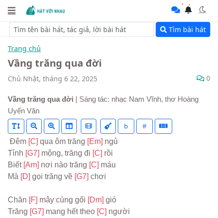
Tìm bài hát
Trang chủ
Vầng trăng qua đời
0
Chủ Nhật, tháng 6 22, 2025
Vầng trăng qua đời
| Sáng tác: nhạc Nam Vĩnh, thơ Hoàng
Uyển Văn
b
#
 Đêm 
[C] 
qua ôm trăng 
[Em] 
ngủ
Tỉnh 
[G7] 
mộng, trăng đi 
[C] 
rồi
Biết 
[Am] 
nơi nào trăng 
[C] 
máu
Mà 
[D] 
gọi trăng về 
[G7] 
chơi
Chăn 
[F] 
mây cùng gối 
[Dm] 
gió
Trăng 
[G7] 
mang hết theo 
[C] 
người