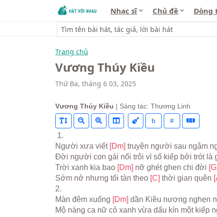
Nhạc sĩ
Chủ đề
Dòng 
Trang chủ
Vương Thúy Kiều
Thứ Ba, tháng 6 03, 2025
Vương Thúy Kiều
| Sáng tác: Thương Linh
b
#
 1.
Người xưa viết 
[Dm] 
truyện người sau ngậm ng
Đời người con gái nổi trôi vì số kiếp bởi trót là g
Trời xanh kia bao 
[Dm] 
nỡ ghét ghen chi đời 
[G
Sớm nở nhưng tối tàn theo 
[C] 
thời gian quên 
[
2.
Màn đêm xuống 
[Dm] 
dần Kiều nương nghẹn n
Mộ nàng ca nữ cỏ xanh vừa dấu kín một kiếp n