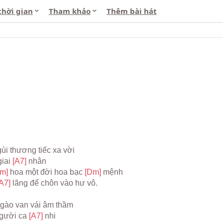
thời gian
Tham khảo
Thêm bài hát
ùi thương tiếc xa vời
iai 
[A7] 
nhân
m] 
hoa một đời hoa bạc 
[Dm] 
mệnh
A7] 
lãng để chôn vào hư vô.
gào van vái âm thầm
gười ca 
[A7] 
nhi