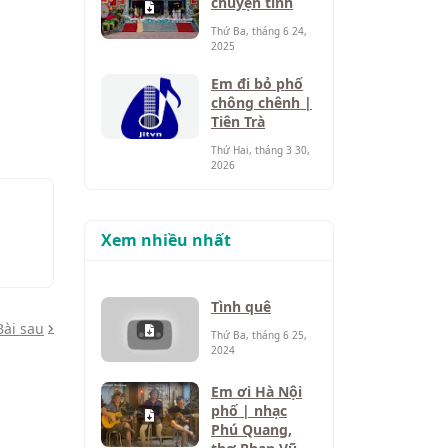
chuyện tình
Thứ Ba, tháng 6 24,
2025
Em đi bỏ phố
chông chênh |
Tiên Trà
Thứ Hai, tháng 3 30,
2026
Xem nhiều nhất
Tình quê
Bài sau
Thứ Ba, tháng 6 25,
2024
Em ơi Hà Nội
phố | nhạc
Phú Quang,