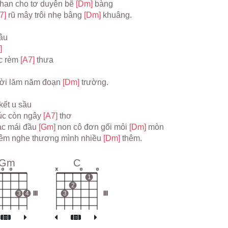
han cho tơ duyên bẽ 
[Dm] 
bàng
7] 
rũ mây trôi nhẹ bâng 
[Dm] 
khuâng.
hâu
]
c rèm 
[A7] 
thưa
ời lăm năm đoạn 
[Dm] 
trường.
kết u sầu
úc còn ngây 
[A7] 
thơ
c mái đầu 
[Gm] 
non cô đơn gối mỏi 
[Dm] 
mòn
êm nghe thương mình nhiều 
[Dm] 
thêm.
Gm
C
o
o
x
o
o
1
2
3
4
III
3
III