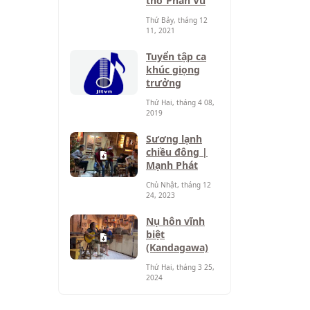
thơ Phan Vũ
Thứ Bảy, tháng 12
11, 2021
Tuyển tập ca
khúc giọng
trưởng
Thứ Hai, tháng 4 08,
2019
Sương lạnh
chiều đông |
Mạnh Phát
Chủ Nhật, tháng 12
24, 2023
Nụ hôn vĩnh
biệt
(Kandagawa)
Thứ Hai, tháng 3 25,
2024