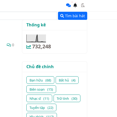
Tìm bài hát
Thống kê
0
732,248
Chủ đề chính
Bạn hữu
(68)
Bất hủ
(4)
Biên soạn
(15)
Nhạc sĩ
(11)
Trữ tình
(30)
Tuyển tập
(22)
Yêu thích
(117)