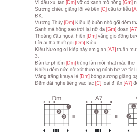
Vì đâu xui tan 
[Dm] 
vỡ cỏ xanh mồ hồng 
[Gm] 
n
Sương chiều giăng lối về bên 
[C] 
cầu tơ liễu 
[A
ĐK:
Vương Thúy 
[Dm] 
Kiều lệ buồn nhỏ gối đêm t
Sanh má hồng sao trời lại nỡ đa 
[Gm] 
đoan 
[A7
Thoáng đâu ngoài hiên 
[Dm] 
vắng gió động bứ
Lời ai tha thiết gọi 
[Dm] 
Kiều
Kiều Nương ơi kiếp này em gian 
[A7] 
truân mư
3.
Đàn tơ phiếm 
[Dm] 
trùng làn môi nhạt màu thơ 
Nhiều đêm nức nở xót thương mình bơ vơ từ l
Vầng trăng khuya lẻ 
[Dm] 
bóng sương giăng bạ
Đêm dài nghe tiếng vạc lạc 
[C] 
loài đi ăn 
[A7] 
đ
Dm
A7
x
o
o
x
o
o
o
1
1
2
2
3
2
3
III
III