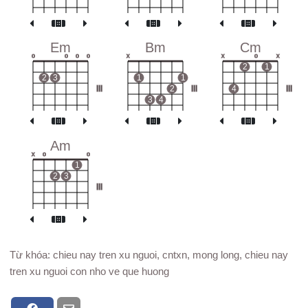
Em
Bm
Cm
o
o
o
o
x
x
o
x
2
1
2
3
1
1
III
2
III
4
III
3
4
Am
x
o
o
1
2
3
III
Từ khóa: chieu nay tren xu nguoi, cntxn, mong long, chieu nay
tren xu nguoi con nho ve que huong