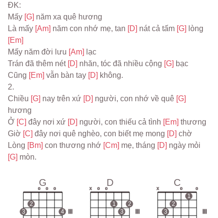
ĐK:
Mấy 
[G] 
năm xa quê hương
Là mấy 
[Am] 
năm con nhớ mẹ, tan 
[D] 
nát cả tấm 
[G] 
lòng 
[Em]
Mấy năm đời lưu 
[Am] 
lạc
Trán đã thêm nét 
[D] 
nhăn, tóc đã nhiều cộng 
[G] 
bạc
Cũng 
[Em] 
vẫn bàn tay 
[D] 
không.
2.
Chiều 
[G] 
nay trên xứ 
[D] 
người, con nhớ về quê 
[G] 
hương
Ở 
[C] 
đây nơi xứ 
[D] 
người, con thiếu cả tình 
[Em] 
thương
Giờ 
[C] 
đây nơi quê nghèo, con biết mẹ mong 
[D] 
chờ
Lòng 
[Bm] 
con thương nhớ 
[Cm] 
mẹ, tháng 
[D] 
ngày mỏi 
[G] 
mòn.
G
D
C
o
o
o
x
o
o
x
o
o
1
2
1
2
2
3
4
III
3
III
3
III