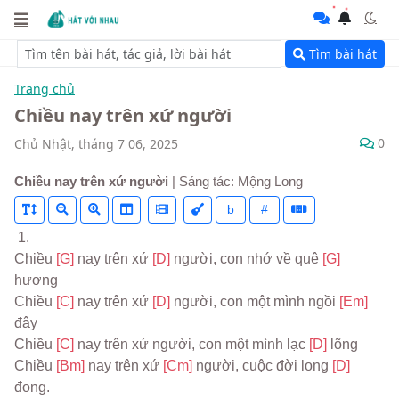
Tìm bài hát
Trang chủ
Chiều nay trên xứ người
0
Chủ Nhật, tháng 7 06, 2025
Chiều nay trên xứ người
| Sáng tác: Mộng Long
b
#
 1.
Chiều 
[G] 
nay trên xứ 
[D] 
người, con nhớ về quê 
[G] 
hương
Chiều 
[C] 
nay trên xứ 
[D] 
người, con một mình ngồi 
[Em] 
đây
Chiều 
[C] 
nay trên xứ người, con một mình lạc 
[D] 
lõng
Chiều 
[Bm] 
nay trên xứ 
[Cm] 
người, cuộc đời long 
[D] 
đong.