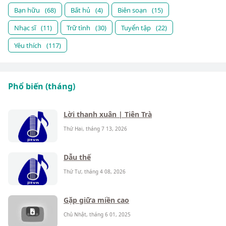
Bạn hữu
(68)
Bất hủ
(4)
Biên soạn
(15)
Nhạc sĩ
(11)
Trữ tình
(30)
Tuyển tập
(22)
Yêu thích
(117)
Phổ biến (tháng)
Lời thanh xuân | Tiên Trà
Thứ Hai, tháng 7 13, 2026
Dẫu thế
Thứ Tư, tháng 4 08, 2026
Gặp giữa miền cao
Chủ Nhật, tháng 6 01, 2025