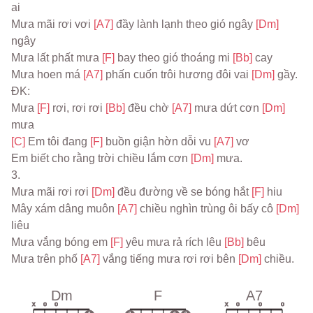
ai
Mưa mãi rơi vơi 
[A7] 
đầy lành lạnh theo gió ngây 
[Dm] 
ngây
Mưa lất phất mưa 
[F] 
bay theo gió thoáng mi 
[Bb] 
cay
Mưa hoen má 
[A7] 
phấn cuốn trôi hương đôi vai 
[Dm] 
gầy.
ĐK:
Mưa 
[F] 
rơi, rơi rơi 
[Bb] 
đều chờ 
[A7] 
mưa dứt cơn 
[Dm] 
mưa
[C] 
Em tôi đang 
[F] 
buồn giận hờn dỗi vu 
[A7] 
vơ
Em biết cho rằng trời chiều lắm cơn 
[Dm] 
mưa.
3.
Mưa mãi rơi rơi 
[Dm] 
đều đường về se bóng hắt 
[F] 
hiu
Mây xám dâng muôn 
[A7] 
chiều nghìn trùng ôi bấy cô 
[Dm] 
liêu
Mưa vắng bóng em 
[F] 
yêu mưa rả rích lêu 
[Bb] 
bêu
Mưa trên phố 
[A7] 
vắng tiếng mưa rơi rơi bên 
[Dm] 
chiều.
Dm
F
A7
x
o
o
x
o
o
o