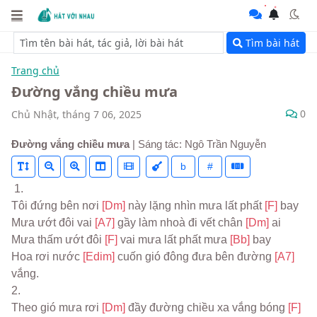
Tìm bài hát
Trang chủ
Đường vắng chiều mưa
0
Chủ Nhật, tháng 7 06, 2025
Đường vắng chiều mưa
| Sáng tác: Ngô Trần Nguyễn
b
#
 1.
Tôi đứng bên nơi 
[Dm] 
này lặng nhìn mưa lất phất 
[F] 
bay
Mưa ướt đôi vai 
[A7] 
gầy làm nhoà đi vết chân 
[Dm] 
ai
Mưa thấm ướt đôi 
[F] 
vai mưa lất phất mưa 
[Bb] 
bay
Hoa rơi nước 
[Edim] 
cuốn gió đông đưa bên đường 
[A7] 
vắng.
2.
Theo gió mưa rơi 
[Dm] 
đầy đường chiều xa vắng bóng 
[F] 