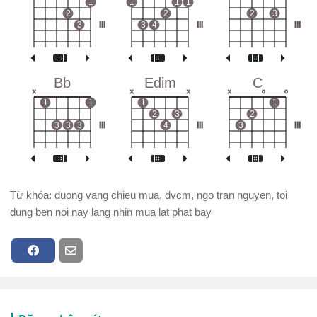
1
1
1
1
2
2
2
3
3
III
3
4
III
III
Bb
Edim
C
x
x
x
x
o
o
1
1
1
1
2
3
2
3
3
3
III
4
III
3
III
Từ khóa: duong vang chieu mua, dvcm, ngo tran nguyen, toi
dung ben noi nay lang nhin mua lat phat bay