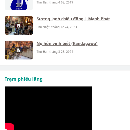
Thứ Hai, tháng 4 08, 2019
Sương lạnh chiều đông | Mạnh Phát
Chủ Nhật, tháng 12 24, 2023
Nụ hôn vĩnh biệt (Kandagawa)
Thứ Hai, tháng 3 25, 2024
Trạm phiêu lãng