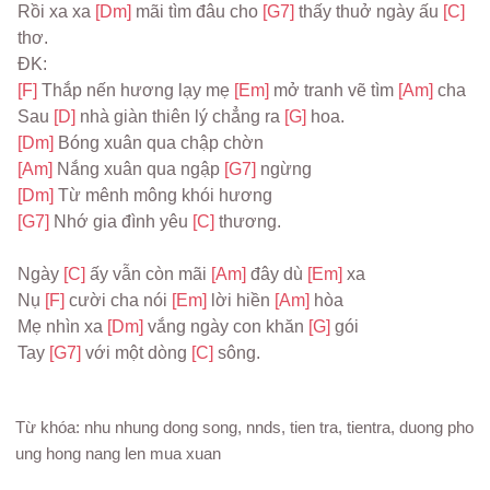
Rồi xa xa 
[Dm] 
mãi tìm đâu cho 
[G7] 
thấy thuở ngày ấu 
[C] 
thơ.

[F] 
Thắp nến hương lạy mẹ 
[Em] 
mở tranh vẽ tìm 
[Am] 
cha

Sau 
[D] 
nhà giàn thiên lý chẳng ra 
[G] 
[Dm] 
[Am] 
Nắng xuân qua ngập 
[G7] 
[Dm] 
[G7] 
Nhớ gia đình yêu 
[C] 
thương.

Ngày 
[C] 
ấy vẫn còn mãi 
[Am] 
đây dù 
[Em] 
xa

Nụ 
[F] 
cười cha nói 
[Em] 
lời hiền 
[Am] 
hòa

Mẹ nhìn xa 
[Dm] 
vắng ngày con khăn 
[G] 
gói

Tay 
[G7] 
với một dòng 
[C] 
Từ khóa: nhu nhung dong song, nnds, tien tra, tientra, duong pho
ung hong nang len mua xuan