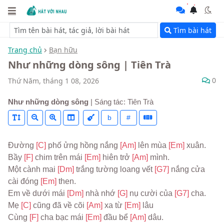
Tìm bài hát
Trang chủ
Bạn hữu
Như những dòng sông | Tiên Trà
0
Thứ Năm, tháng 1 08, 2026
Như những dòng sông
| Sáng tác: Tiên Trà
b
#
Đường 
[C] 
phố ửng hồng nắng 
[Am] 
lên mùa 
[Em] 
xuân. 

Bầy 
[F] 
chim trên mái 
[Em] 
hiên trở 
[Am] 
mình.

Một cành mai 
[Dm] 
trắng tường loang vết 
[G7] 
nắng cửa 
cài đóng 
[Em] 
then.

Em về dưới mái 
[Dm] 
nhà nhớ 
[G] 
nụ cười của 
[G7] 
cha. 

Mẹ 
[C] 
cũng đã về cõi 
[Am] 
xa từ 
[Em] 
lâu

Cùng 
[F] 
cha bạc mái 
[Em] 
đầu bể 
[Am] 
dâu.
