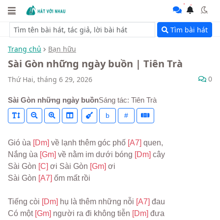
Tìm bài hát
Trang chủ
Bạn hữu
Sài Gòn những ngày buồn | Tiên Trà
0
Thứ Hai, tháng 6 29, 2026
Sài Gòn những ngày buồn
Sáng tác: Tiên Trà
b
#
Gió ùa 
[Dm] 
về lạnh thêm góc phố 
[A7] 
quen, 

Nắng ùa 
[Gm] 
về nằm im dưới bóng 
[Dm] 
cây

Sài Gòn 
[C] 
ơi Sài Gòn 
[Gm] 
ơi 

Sài Gòn 
[A7] 
ốm mất rồi

Tiếng còi 
[Dm] 
hụ là thêm những nỗi 
[A7] 
đau 

Có một 
[Gm] 
người ra đi không tiễn 
[Dm] 
đưa
