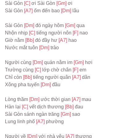
Sài Gòn 
[C] 
ơi Sài Gòn 
[Gm] 
ơi 

Sài Gòn 
[A7] 
ốm đến bao 
[Dm] 
lâu 

Sài Gòn 
[Dm] 
đó ngày hôm 
[Gm] 
qua 

Nhộn nhịp 
[C] 
tiếng người nôn 
[F] 
nao 

Giờ nằm 
[Bb] 
đó đầy hư 
[A7] 
hao 

Nước mắt tuôn 
[Dm] 
trào 

Người cùng 
[Dm] 
quán nằm im 
[Gm] 
hơi 

Trường cùng 
[C] 
lớp chờ chân 
[F] 
em 

Chỉ còn 
[Bb] 
tiếng người quân 
[A7] 
dân 

Xông pha tuyến 
[Dm] 
đầu 

Lòng thầm 
[Dm] 
ước thời gian 
[A7] 
mau 

Hàn lại 
[C] 
vết dịch thương 
[Bb] 
đau

Sài Gòn sánh ngàn trăng 
[Gm] 
sao 

Lung linh phố 
[A7] 
phường 

Người về 
[Dm] 
với nhà yêu 
[A7] 
thương
