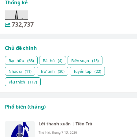
Thống kê
732,737
Chủ đề chính
Bạn hữu
(68)
Bất hủ
(4)
Biên soạn
(15)
Nhạc sĩ
(11)
Trữ tình
(30)
Tuyển tập
(22)
Yêu thích
(117)
Phổ biến (tháng)
Lời thanh xuân | Tiên Trà
Thứ Hai, tháng 7 13, 2026