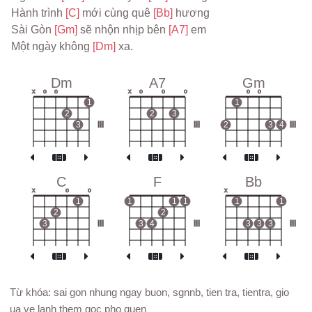
Hành trình 
[C] 
mới cùng quê 
[Bb] 
hương

Sài Gòn 
[Gm] 
sẽ nhộn nhịp bên 
[A7] 
em 

Một ngày không 
[Dm] 
xa.

Dm
A7
Gm
x
o
o
x
o
o
o
o
o
1
1
2
2
3
3
III
III
2
3
4
III
C
F
Bb
x
o
o
x
1
1
1
1
1
1
2
2
3
III
3
4
III
3
3
3
III
Từ khóa: sai gon nhung ngay buon, sgnnb, tien tra, tientra, gio
ua ve lanh them goc pho quen