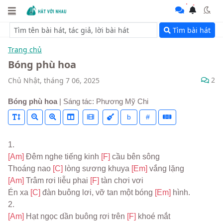
Tìm bài hát
Trang chủ
Bóng phù hoa
2
Chủ Nhật, tháng 7 06, 2025
Bóng phù hoa
| Sáng tác: Phương Mỹ Chi
b
#
[Am] 
Đêm nghe tiếng kinh 
[F] 
cầu bên sông

Thoáng nao 
[C] 
lòng sương khuya 
[Em] 
[Am] 
Trâm rơi liễu phai 
[F] 
tàn chơi vơi

Én xa 
[C] 
đàn buông lơi, vỡ tan một bóng 
[Em] 
hình.

[Am] 
Hạt ngọc dần buông rơi trên 
[F] 
khoé mắt
