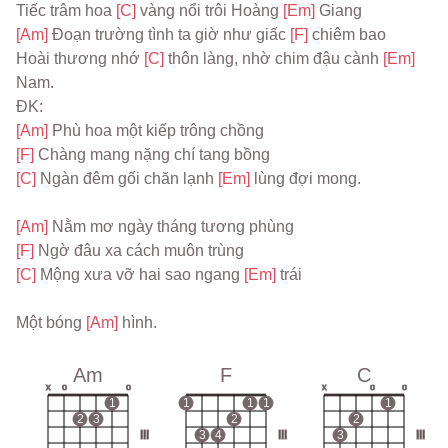
Tiếc trâm hoa 
[C] 
vàng nổi trôi Hoàng 
[Em] 
[Am] 
Đoạn trường tình ta giờ như giấc 
[F] 
chiêm bao

Hoài thương nhớ 
[C] 
thôn làng, nhờ chim đậu cành 
[Em] 
Nam.

[Am] 
[F] 
[C] 
Ngàn đêm gối chăn lạnh 
[Em] 
lùng đợi mong.

[Am] 
[F] 
[C] 
Mộng xưa vỡ hai sao ngang 
[Em] 
trái

Một bóng 
[Am] 
hình.

Am
F
C
x
o
o
x
o
o
1
1
1
1
1
2
3
2
2
III
3
4
III
3
III