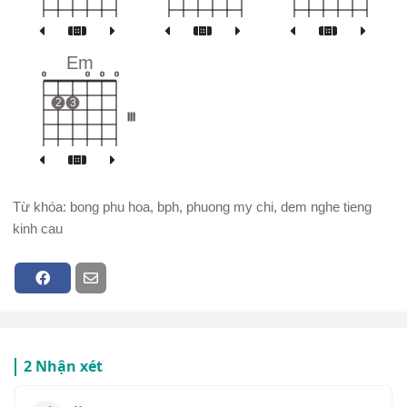
Em
o
o
o
o
2
3
III
Từ khóa: bong phu hoa, bph, phuong my chi, dem nghe tieng
kinh cau
2 Nhận xét