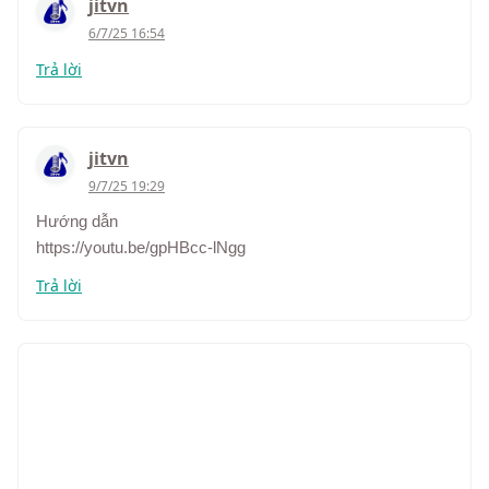
jitvn
6/7/25 16:54
Trả lời
jitvn
9/7/25 19:29
Hướng dẫn
https://youtu.be/gpHBcc-lNgg
Trả lời