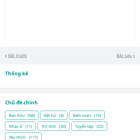
Bài trước
Bài sau
Thống kê
Chủ đề chính
Bạn hữu
(68)
Bất hủ
(4)
Biên soạn
(15)
Nhạc sĩ
(11)
Trữ tình
(30)
Tuyển tập
(22)
Yêu thích
(117)